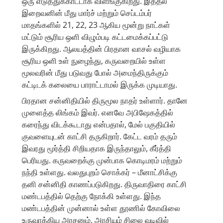
ஒரு எடுத்துக்காட்டாக விளங்குகிறது. இத்தல
இறைவனின் மீது மார்ச் மற்றும் செப்டம்பர்
மாதங்களில் 21, 22, 23 ஆகிய மூன்று நாட்கள்
மட்டும் சூரிய ஒளி விழும்படி கட்டமைக்கப்பட்டு
இருக்கிறது. ஆலயத்தின் பிரதான வாசல் வழியாக
சூரிய ஒளி உள் நுழைந்து, கருவறையில் உள்ள
மூலவரின் மீது படுவது போல் அமைந்திருக்கும்
கட்டிடக் கலையை பாராட்டாமல் இருக்க முடியாது.
பிரதான சன்னிதியில் திருமூல நாதர் உள்ளார். தானே
முளைத்த லிங்கம் இவர். எனவே அபிஷேகத்தில்
கரைந்து விடக்கூடாது என்பதால், மேல் பகுதியில்
குவளையுடன் காட்சி தருகிறார். கேட்ட வரம் தரும்
இவரது மூர்த்தி சிறியதாக இருந்தாலும், கீர்த்தி
பெரியது. கருவறைக்கு முன்பாக கொடிமரம் மற்றும்
நந்தி உள்ளது. வலதுபுறம் சொக்கர் – மீனாட்சிக்கு
தனி சன்னிதி காணப்படுகிறது. திருவாதிரை காட்சி
மண்டபத்தில் தெற்கு நோக்கி உள்ளது. இந்த
மண்டபத்தின் முன்னால் உள்ள தூணில் கோவிலை
உருவாக்கிய அரசனும், அரசியும் சிலை வடிவில்