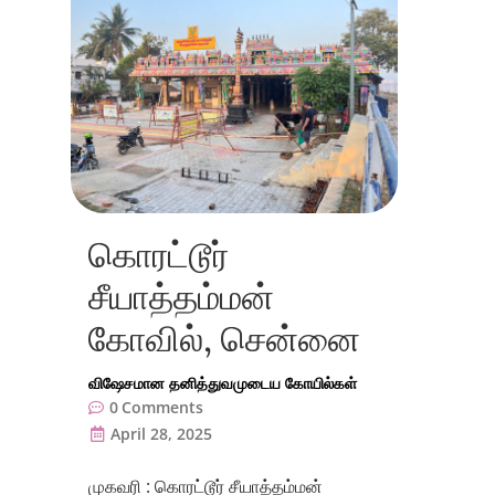
கொரட்டூர்
சீயாத்தம்மன்
கோவில், சென்னை
விஷேசமான தனித்துவமுடைய கோயில்கள்
0
Comments
April 28, 2025
முகவரி : கொரட்டூர் சீயாத்தம்மன்