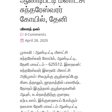
சுந்தரேஸ்வரர்
கோயில், தேனி
பரிகாரத் தலம்
0
Comments
April 28, 2025
முகவரி : ஆண்டிபட்டி மீனாட்சி
சுந்தரேஸ்வரர் கோயில், ஆண்டிபட்டி,
தேனி மாவட்டம் – 625512. இறைவன்:
சுந்தரேஸ்வரர் இறைவி: மீனாட்சி
அறிமுகம்: சிலருக்கு குழந்தைப்பேறு
கிடைத்தாலும், ஜாதகத்தில் பாலாரிஷ்ட
தோஷம் இருந்தால் குழந்தைகளின்
ஆயுள், உடல்நலத்திற்கு குறைவு
ஏற்படலாம். இக்குறையைப் போக்கும்
தலமாக தேனி மாவட்டம் ஆண்டிபட்டி