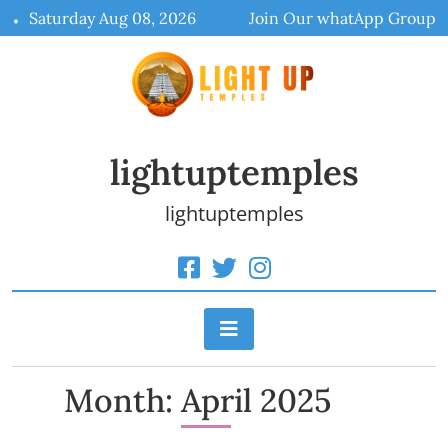
Skip
Saturday Aug 08, 2026
Join Our whatApp Group
to
content
lightuptemples
lightuptemples
Month:
April 2025