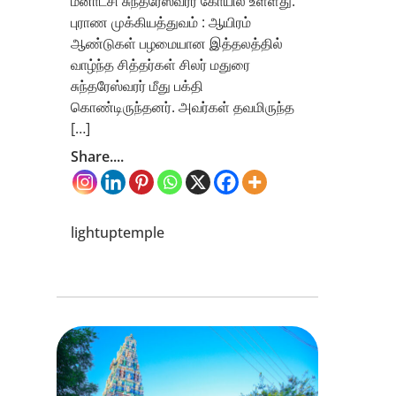
மீனாட்சி சுந்தரேஸ்வரர் கோயில் உள்ளது.
புராண முக்கியத்துவம் : ஆயிரம்
ஆண்டுகள் பழமையான இத்தலத்தில்
வாழ்ந்த சித்தர்கள் சிலர் மதுரை
சுந்தரேஸ்வரர் மீது பக்தி
கொண்டிருந்தனர். அவர்கள் தவமிருந்த
[…]
Share....
lightuptemple