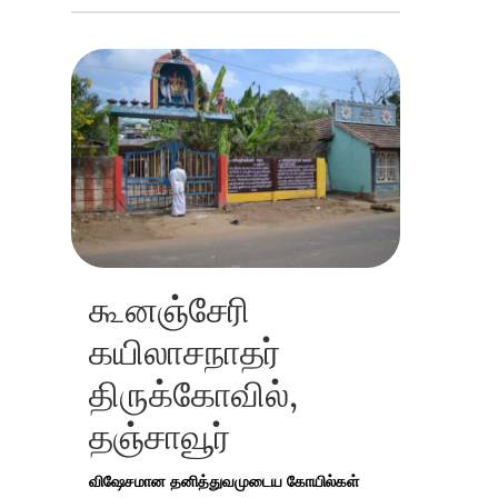
கூனஞ்சேரி
கயிலாசநாதர்
திருக்கோவில்,
தஞ்சாவூர்
விஷேசமான தனித்துவமுடைய கோயில்கள்