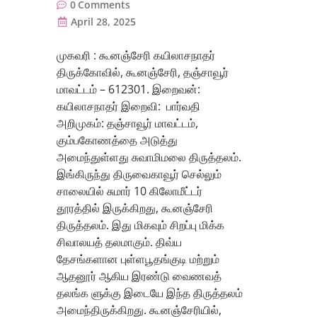
0
Comments
April 28, 2025
முகவரி : கூனஞ்சேரி கயிலாசநாதர்
திருக்கோவில், கூனஞ்சேரி, தஞ்சாவூர்
மாவட்டம் – 612301. இறைவன்:
கயிலாசநாதர் இறைவி: பார்வதி
அறிமுகம்: தஞ்சாவூர் மாவட்டம்,
கும்பகோணத்தை அடுத்து
அமைந்துள்ளது சுவாமிமலை திருத்தலம்.
இங்கிருந்து திருவைகாவூர் செல்லும்
சாலையில் சுமார் 10 கிலோமீட்டர்
தூரத்தில் இருக்கிறது, கூனஞ்சேரி
திருத்தலம். இது மிகவும் சிறப்பு மிக்க
சிவாலயத் தலமாகும். திவ்ய
தேசங்களான புள்ளபூதங்குடி மற்றும்
ஆதனூர் ஆகிய இரண்டு வைணவத்
தலங்க ளுக்கு இடையே இந்த திருத்தலம்
அமைந்திருக்கிறது. கூனஞ்சேரியில்,