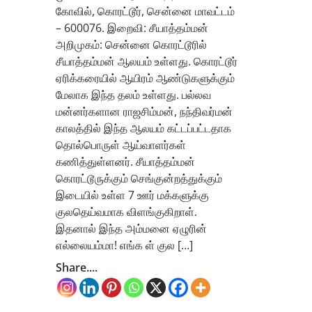
கோவில், கொரட்டூர், சென்னை மாவட்டம்
– 600076. இறைவி: சீயாத்தம்மன்
அறிமுகம்: சென்னை கொரட்டூரில்
சீயாத்தம்மன் ஆலயம் உள்ளது. கொரட்டூர்
ஏரிக்கரையில் ஆயிரம் ஆண்டுகளுக்கும்
மேலாக இந்த தலம் உள்ளது. பல்லவ
மன்னர்களான ராஜசிம்மன், நந்திவர்மன்
காலத்தில் இந்த ஆலயம் கட்டப்பட்டதாக
தொல்பொருள் ஆய்வாளர்கள்
கணித்துள்ளனர். சீயாத்தம்மன்
கொரட்டூருக்கும் செங்குன்றத்துக்கும்
இடையில் உள்ள 7 ஊர் மக்களுக்கு
குலதெய்வமாக விளங்குகிறாள்.
இதனால் இந்த அம்மனை ஏழுரின்
எல்லையம்மா! எங்க ள் குல […]
Share....