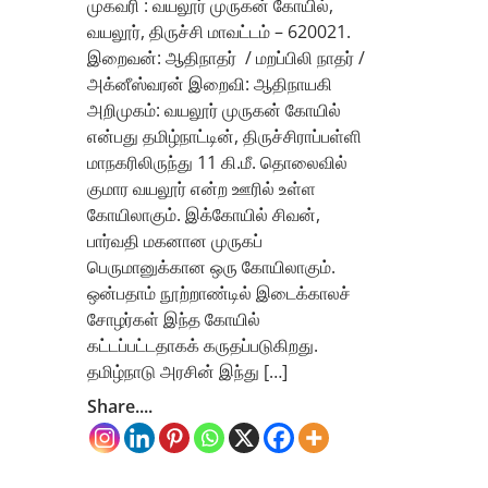
முகவரி : வயலூர் முருகன் கோயில்,
வயலூர், திருச்சி மாவட்டம் – 620021.
இறைவன்: ஆதிநாதர் / மறப்பிலி நாதர் /
அக்னீஸ்வரன் இறைவி: ஆதிநாயகி
அறிமுகம்: வயலூர் முருகன் கோயில்
என்பது தமிழ்நாட்டின், திருச்சிராப்பள்ளி
மாநகரிலிருந்து 11 கி.மீ. தொலைவில்
குமார வயலூர் என்ற ஊரில் உள்ள
கோயிலாகும். இக்கோயில் சிவன்,
பார்வதி மகனான முருகப்
பெருமானுக்கான ஒரு கோயிலாகும்.
ஒன்பதாம் நூற்றாண்டில் இடைக்காலச்
சோழர்கள் இந்த கோயில்
கட்டப்பட்டதாகக் கருதப்படுகிறது.
தமிழ்நாடு அரசின் இந்து […]
Share....