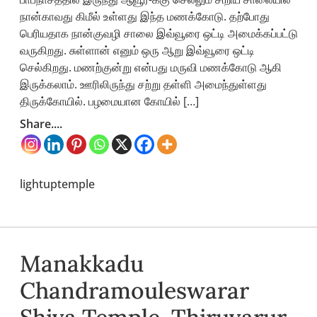
நான்காவது கிமீல் உள்ளது இந்த மணக்கோடு. தற்போது
பெரியதாக நான்குவழி சாலை இவ்வூரை ஒட்டி அமைக்கப்பட்டு
வருகிறது. சுள்ளான் எனும் ஒரு ஆறு இவ்வூரை ஒட்டி
செல்கிறது. மணற்குன்று என்பது மருவி மணக்கோடு ஆகி
இருக்கலாம். ஊரிலிருந்து சற்று தள்ளி அமைந்துள்ளது
திருக்கோயில். பழமையான கோயில் […]
Share....
lightuptemple
Manakkadu
Chandramouleswarar