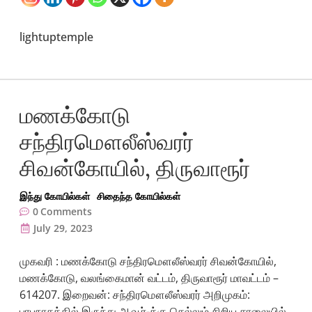
lightuptemple
மணக்கோடு
சந்திரமௌலீஸ்வரர்
சிவன்கோயில், திருவாரூர்
இந்து கோயில்கள்
சிதைந்த கோயில்கள்
0
Comments
July 29, 2023
முகவரி : மணக்கோடு சந்திரமௌலீஸ்வரர் சிவன்கோயில்,
மணக்கோடு, வலங்கைமான் வட்டம், திருவாரூர் மாவட்டம் –
614207. இறைவன்: சந்திரமௌலீஸ்வரர் அறிமுகம்:
பாபநாசத்தில் இருந்து ஆவூர்-க்கு செல்லும் சிறிய சாலையில்