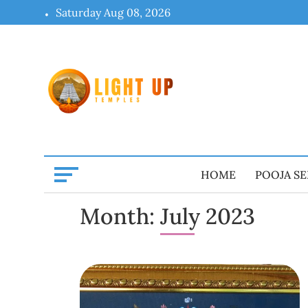
Skip
Saturday Aug 08, 2026
to
content
HOME
POOJA SE
Month:
July 2023