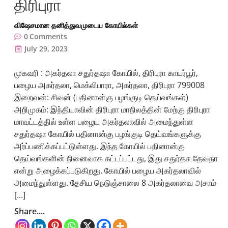
திரிபுரா
விஷேசமான தனித்துவமுடைய கோயில்கள்
0
Comments
July 29, 2023
முகவரி : அகர்தலா சதுர்தஷா கோயில், திரிபுரா காயர்பூர்,
பழைய அகர்தலா, மெக்லிபாரா, அகர்தலா, திரிபுரா 799008
இறைவன்: சிவன் (பதினான்கு பழங்குடி தெய்வங்கள்)
அறிமுகம்: இந்தியாவின் திரிபுரா மாநிலத்தின் மேற்கு திரிபுரா
மாவட்டத்தில் உள்ள பழைய அகர்தலாவில் அமைந்துள்ள
சதுர்தஷா கோயில் பதினான்கு பழங்குடி தெய்வங்களுக்கு
அர்ப்பணிக்கப்பட்டுள்ளது. இந்த கோயில் பதினான்கு
தெய்வங்களின் நினைவாக கட்டப்பட்டது, இது சதுர்தச தேவதா
என்று அழைக்கப்படுகிறது. கோயில் பழைய அகர்தலாவில்
அமைந்துள்ளது. தேசிய நெடுஞ்சாலை 8 அகர்தலாவை அசாம்
[…]
Share....