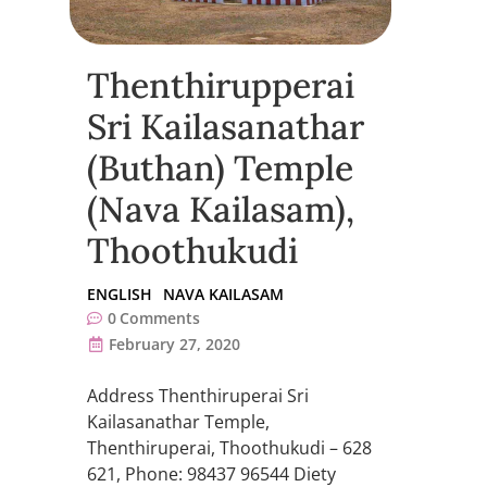
Thenthirupperai
Sri Kailasanathar
(Buthan) Temple
(Nava Kailasam),
Thoothukudi
ENGLISH
NAVA KAILASAM
0
Comments
February 27, 2020
Address Thenthiruperai Sri
Kailasanathar Temple,
Thenthiruperai, Thoothukudi – 628
621, Phone: 98437 96544 Diety