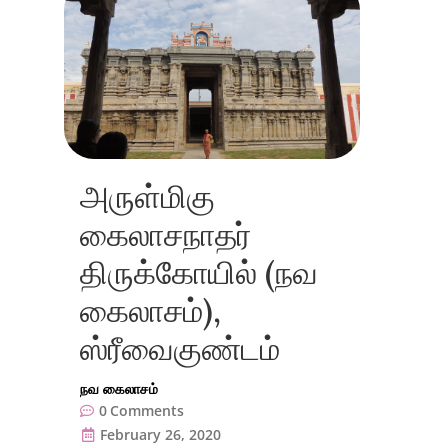
அருள்மிகு
கைலாசநாதர்
திருக்கோயில் (நவ
கைலாசம்),
ஸ்ரீவைகுண்டம்
நவ கைலாசம்
0
Comments
February 26, 2020