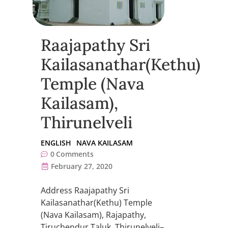
Raajapathy Sri
Kailasanathar(Kethu)
Temple (Nava
Kailasam),
Thirunelveli
ENGLISH
NAVA KAILASAM
0
Comments
February 27, 2020
Address Raajapathy Sri
Kailasanathar(Kethu) Temple
(Nava Kailasam), Rajapathy,
Tiruchendur Taluk, Thirunelveli–