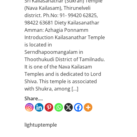
Sri Kailasanathar (Sukran) Temple
(Nava Kailasam), Thirunelveli
district. Ph.No: 91- 99420 62825,
98422 63681 Diety Kailasanathar
Amman: Azhagia Ponnamm
Introduction Kailasanathar Temple
is located in
Serndhapoomangalam in
Thoothukudi District of Tamilnadu.
It is one of the Nava Kailasam
Temples and is dedicated to Lord
Shiva. This temple is associated
with Shukra, among […]
Share....
lightuptemple