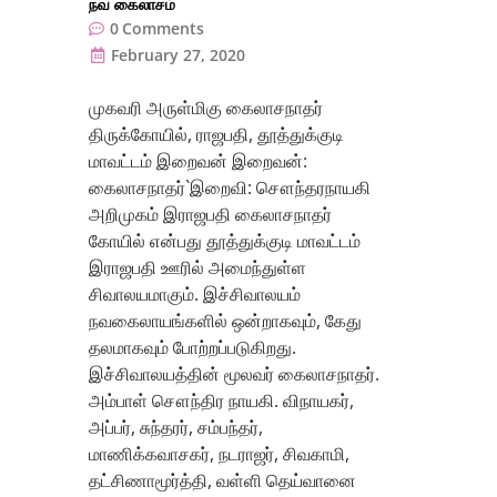
நவ கைலாசம்
0
Comments
February 27, 2020
முகவரி அருள்மிகு கைலாசநாதர்
திருக்கோயில், ராஜபதி, தூத்துக்குடி
மாவட்டம் இறைவன் இறைவன்:
கைலாசநாதர்`இறைவி: சௌந்தரநாயகி
அறிமுகம் இராஜபதி கைலாசநாதர்
கோயில் என்பது தூத்துக்குடி மாவட்டம்
இராஜபதி ஊரில் அமைந்துள்ள
சிவாலயமாகும். இச்சிவாலயம்
நவகைலாயங்களில் ஒன்றாகவும், கேது
தலமாகவும் போற்றப்படுகிறது.
இச்சிவாலயத்தின் மூலவர் கைலாசநாதர்.
அம்பாள் சௌந்திர நாயகி. விநாயகர்,
அப்பர், சுந்தரர், சம்பந்தர்,
மாணிக்கவாசகர், நடராஜர், சிவகாமி,
தட்சிணாமூர்த்தி, வள்ளி தெய்வானை