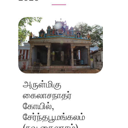
அருள்மிகு
கைலாசநாதர்
கோயில்,
சேர்ந்தபூமங்கலம்
(நவ கைலாசம்)