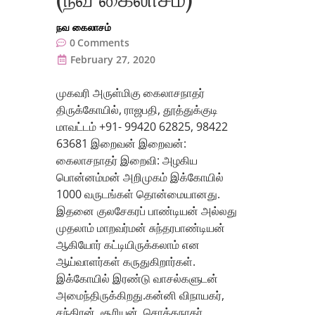
நவ கைலாசம்
0
Comments
February 27, 2020
முகவரி அருள்மிகு கைலாசநாதர்
திருக்கோயில், ராஜபதி, தூத்துக்குடி
மாவட்டம் +91- 99420 62825, 98422
63681 இறைவன் இறைவன்:
கைலாசநாதர் இறைவி: அழகிய
பொன்னம்மன் அறிமுகம் இக்கோயில்
1000 வருடங்கள் தொன்மையானது.
இதனை குலசேகரப் பாண்டியன் அல்லது
முதலாம் மாறவர்மன் சுந்தரபாண்டியன்
ஆகியோர் கட்டியிருக்கலாம் என
ஆய்வாளர்கள் கருதுகிறார்கள்.
இக்கோயில் இரண்டு வாசல்களுடன்
அமைந்திருக்கிறது.கன்னி விநாயகர்,
சந்திரன், சூரியன், சொக்கநாதர்,