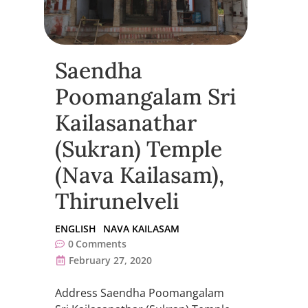
Saendha
Poomangalam Sri
Kailasanathar
(Sukran) Temple
(Nava Kailasam),
Thirunelveli
ENGLISH
NAVA KAILASAM
0
Comments
February 27, 2020
Address Saendha Poomangalam