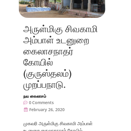
அருள்மிகு சிவகாமி
அம்பாள் உடனுறை
கைலாசநாதர்
கோயில்
(குருஸ்தலம்)
முறப்பநாடு.
நவ கைலாசம்
0
Comments
February 26, 2020
முகவரி அருள்மிகு சிவகாமி அம்பாள்
உடனுறை கைலாசநாதர் கோயில்