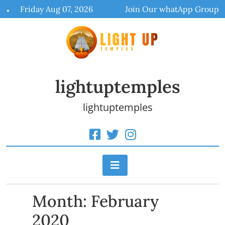
Skip
Friday Aug 07, 2026
Join Our whatApp Group
to
content
lightuptemples
lightuptemples
Month:
February
2020