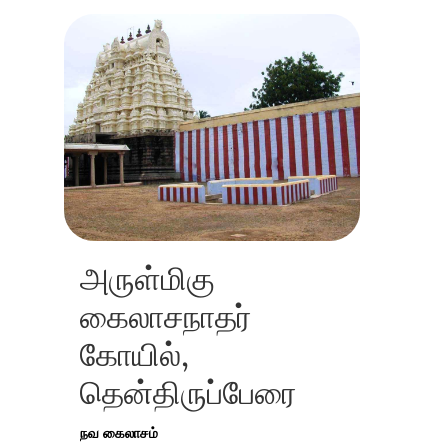
அருள்மிகு
கைலாசநாதர்
கோயில்,
தென்திருப்பேரை
நவ கைலாசம்