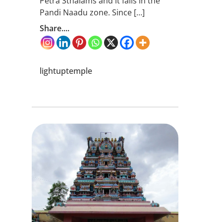
Petra Sthalams and it falls in the
Pandi Naadu zone. Since […]
Share....
lightuptemple