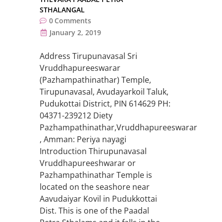
STHALANGAL
0
Comments
January 2, 2019
Address Tirupunavasal Sri
Vruddhapureeswarar
(Pazhampathinathar) Temple,
Tirupunavasal, Avudayarkoil Taluk,
Pudukottai District, PIN 614629 PH:
04371-239212 Diety
Pazhampathinathar,Vruddhapureeswarar
, Amman: Periya nayagi
Introduction Thirupunavasal
Vruddhapureeshwarar or
Pazhampathinathar Temple is
located on the seashore near
Aavudaiyar Kovil in Pudukkottai
Dist. This is one of the Paadal