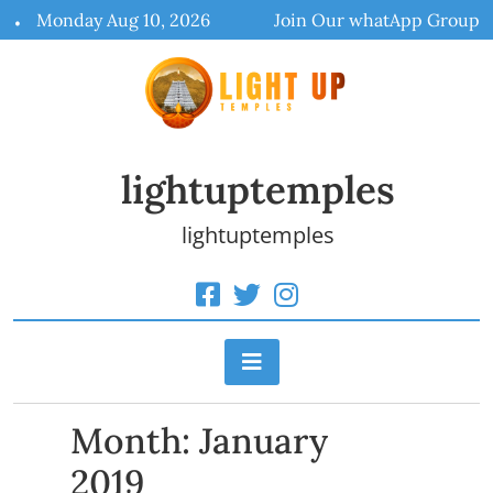
Skip
Monday Aug 10, 2026
Join Our whatApp Group
to
content
lightuptemples
lightuptemples
Month:
January
2019