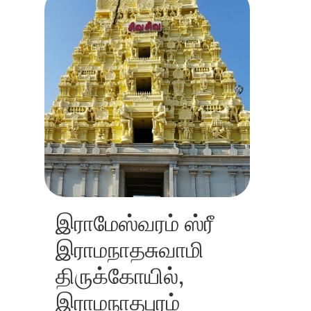
இராமேஸ்வரம் ஸ்ரீ
இராமநாதசுவாமி
திருக்கோயில்,
இராமநாதபுரம்