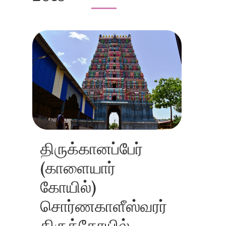
திருக்கானப்பேர்
(காளையார்
கோயில்)
சொர்ணகாளீஸ்வரர்
திருக்கோயில்,