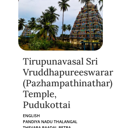
Tirupunavasal Sri
Vruddhapureeswarar
(Pazhampathinathar)
Temple,
Pudukottai
ENGLISH
PANDIYA NADU THALANGAL
THEVARA PAADAL PETRA