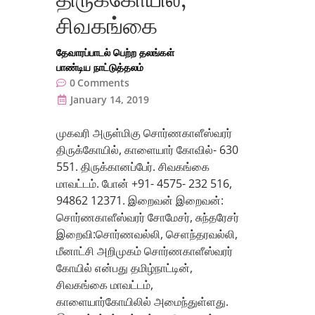
சிவகங்கை
தேவாரப்பாடல் பெற்ற தலங்கள்
பாண்டிய நாட்டுத்தலம்
0
Comments
January 14, 2019
முகவரி அருள்மிகு சொர்ணகாளீஸ்வரர்
திருக்கோயில், காளையார் கோவில்- 630
551. திருக்கானப்பேர். சிவகங்கை
மாவட்டம். போன் +91- 4575- 232 516,
94862 12371. இறைவன் இறைவன்:
சொர்ணகாளீஸ்வரர் சோமேசர், சுந்தரேசர்
இறைவி:சொர்ணவல்லி, செளந்தரவல்லி,
மீனாட்சி அறிமுகம் சொர்ணகாளீஸ்வரர்
கோயில் என்பது தமிழ்நாட்டின்,
சிவகங்கை மாவட்டம்,
காளையார்கோயிலில் அமைந்துள்ளது.