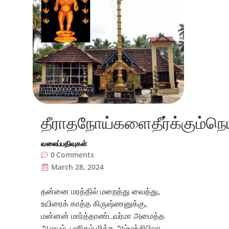
தீராதநோய்களைதீர்க்கும்நெ
வலைப்பதிவுகள்
0
Comments
March 28, 2024
தன்னை மரத்தில் மறைத்து வைத்து,
உயிரைக் காத்த கிருஷ்ணனுக்கு,
மன்னன் மார்த்தாண்டவர்மா அமைத்த
ஆலயம், புனிதம் மிக்க அம்மச்சிபிலா