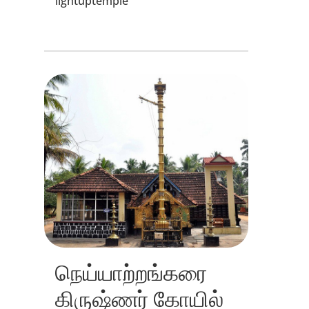
lightuptemple
நெய்யாற்றங்கரை
கிருஷ்ணர் கோயில்