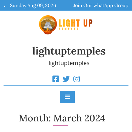
Skip
Sunday Aug 09, 2026
Join Our whatApp Group
to
content
lightuptemples
lightuptemples
Month:
March 2024