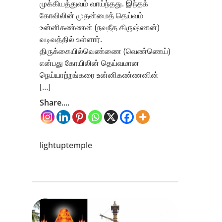
முக்கியத்துவம் வாய்ந்தது. இந்தக்
கோவிலின் முதன்மைத் தெய்வம்
உன்னிகண்ணன் (நவநீத கிருஷ்ணன்)
வடிவத்தில் உள்ளார்.
திருக்கையில்வெண்ணை (வெண்ணெய்)
என்பது கோயிலின் தெய்வமான
நெய்யாற்றங்கரை உன்னிகண்ணனின்
[…]
Share....
lightuptemple