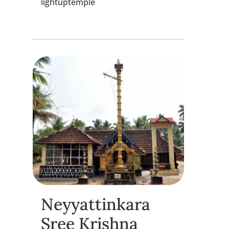
lightuptemple
Neyyattinkara
Sree Krishna