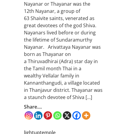
Nayanar or Thayanar was the
12th Nayanar, a group of
63 Shaivite saints, venerated as
great devotees of the god Shiva.
Nayanars lived before or during
the lifetime of Sundaramurthy
Nayanar. Arivattaya Nayanar was
born as Thayanar on
a Thiruvadhirai (Adra) star day in
the Tamil month Thai in a
wealthy Vellalar family in
Kannanthangudi, a village located
in Thanjavur district. Thayanar was
a staunch devotee of Shiva […]
Share....
lightuptemple