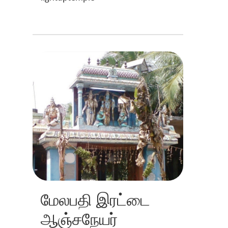
மேலபதி இரட்டை
ஆஞ்சநேயர்