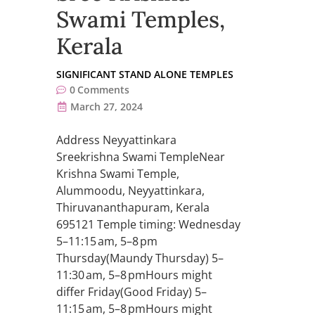
Swami Temples,
Kerala
SIGNIFICANT STAND ALONE TEMPLES
0
Comments
March 27, 2024
Address Neyyattinkara
Sreekrishna Swami TempleNear
Krishna Swami Temple,
Alummoodu, Neyyattinkara,
Thiruvananthapuram, Kerala
695121 Temple timing: Wednesday
5–11:15 am, 5–8 pm
Thursday(Maundy Thursday) 5–
11:30 am, 5–8 pmHours might
differ Friday(Good Friday) 5–
11:15 am, 5–8 pmHours might