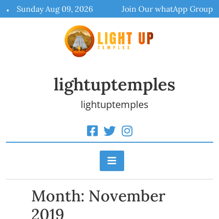
Skip
Sunday Aug 09, 2026
Join Our whatApp Group
to
content
lightuptemples
lightuptemples
Month:
November
2019