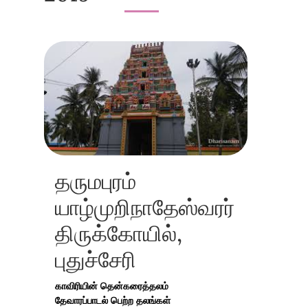
தருமபுரம்
யாழ்முறிநாதேஸ்வரர்
திருக்கோயில்,
புதுச்சேரி
காவிரியின் தென்கரைத்தலம்
தேவாரப்பாடல் பெற்ற தலங்கள்