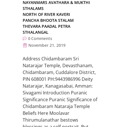
NAYANMARS AVATHARA & MUKTHI
STHALAMS
NORTH OF RIVER KAVERI
PANCHA BHOOTA STALAM
THEVARA PAADAL PETRA
STHALANGAL
0
Comments
November 21, 2019
Address Chidambaram Sri
Natarajar Temple, Devasthanam,
Chidambaram, Cuddalore District,
PIN 608001 PH:9443986996 Deity
Natarajar, Kanagasabai, Amman:
Sivagami Introduction Puranic
Significance Puranic Significance of
Chidambaram Nataraja Temple
Beliefs Here Moolavar
Thirumulanathar bestows
blessings as a self-portrait. But,