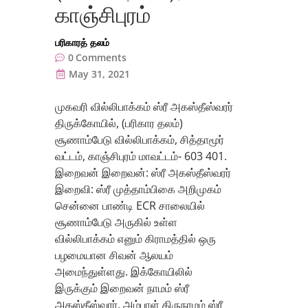
காஞ்சிபுரம்
பரிகாரத் தலம்
0
Comments
May 31, 2021
முகவரி வில்லிபாக்கம் ஸ்ரீ அகஸ்தீஸ்வரர்
திருக்கோயில், (பரிகார தலம்)
சூணாம்பேடு வில்லிபாக்கம், சித்தாமூர்
வட்டம், காஞ்சிபுரம் மாவட்டம்- 603 401.
இறைவன் இறைவன்: ஸ்ரீ அகஸ்தீஸ்வரர்
இறைவி: ஸ்ரீ முத்தாம்பிகை அறிமுகம்
சென்னை பாண்டி ECR சாலையில்
சூணாம்பேடு அருகில் உள்ள
வில்லிபாக்கம் எனும் கிராமத்தில் ஒரு
பழமையான சிவன் ஆலயம்
அமைந்துள்ளது. இக்கோயிலில்
இருக்கும் இறைவன் நாமம் ஸ்ரீ
அகஸ்தீஸ்வரர். அம்பாள் திருநாமம் ஸ்ரீ