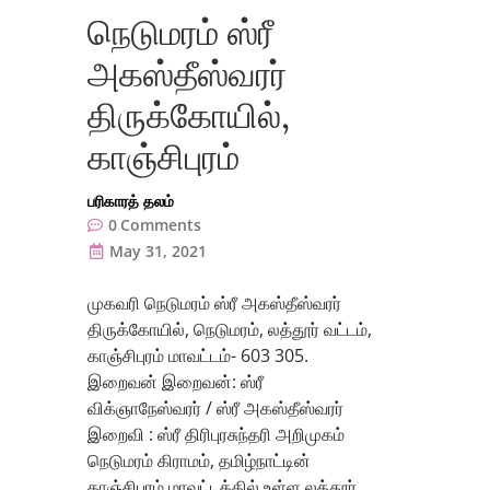
நெடுமரம் ஸ்ரீ
அகஸ்தீஸ்வரர்
திருக்கோயில்,
காஞ்சிபுரம்
பரிகாரத் தலம்
0
Comments
May 31, 2021
முகவரி நெடுமரம் ஸ்ரீ அகஸ்தீஸ்வரர்
திருக்கோயில், நெடுமரம், லத்தூர் வட்டம்,
காஞ்சிபுரம் மாவட்டம்- 603 305.
இறைவன் இறைவன்: ஸ்ரீ
விக்ஞாநேஸ்வரர் / ஸ்ரீ அகஸ்தீஸ்வரர்
இறைவி : ஸ்ரீ திரிபுரசுந்தரி அறிமுகம்
நெடுமரம் கிராமம், தமிழ்நாட்டின்
காஞ்சிபுரம் மாவட்டத்தில் உள்ள லத்தூர்