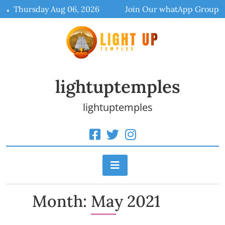
Skip
Thursday Aug 06, 2026
Join Our whatApp Group
to
content
lightuptemples
lightuptemples
Month:
May 2021