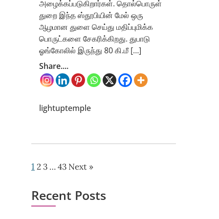
அழைக்கப்படுகிறார்கள். தொல்பொருள்
துறை இந்த ஸ்தூபியின் மேல் ஒரு
ஆழமான துளை செய்து மதிப்புமிக்க
பொருட்களை சேகரிக்கிறது. துபாடு
ஓங்கோலில் இருந்து 80 கி.மீ […]
Share....
lightuptemple
1
2
3
…
43
Next »
Recent Posts