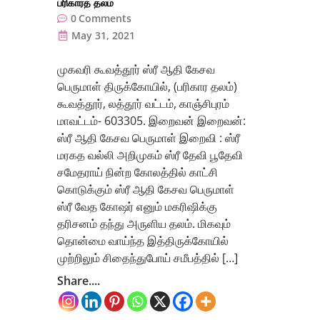
பரிகாரத் தலம்
0
Comments
May 31, 2021
முகவரி கூவத்தூர் ஸ்ரீ ஆதி கேசவ
பெருமாள் திருக்கோயில், (பரிகார தலம்)
கூவத்தூர், லத்தூர் வட்டம், காஞ்சிபுரம்
மாவட்டம்- 603305. இறைவன் இறைவன்:
ஸ்ரீ ஆதி கேசவ பெருமாள் இறைவி : ஸ்ரீ
மரகத வல்லி அறிமுகம் ஸ்ரீ தேவி பூதேவி
சமேதராய் நின்ற கோலத்தில் காட்சி
கொடுக்கும் ஸ்ரீ ஆதி கேசவ பெருமாள்
ஸ்ரீ வேத கோஷர் எனும் மகரிஷிக்கு
தரிசனம் தந்து அருளிய தலம். மிகவும்
தொன்மை வாய்ந்த இத்திருக்கோயில்
முற்றிலும் சிதைந்துபோய் சமீபத்தில் […]
Share....