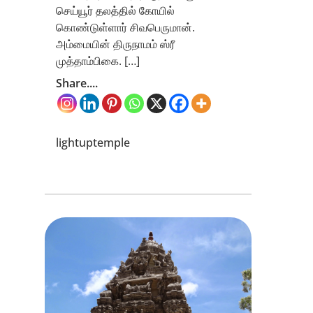
செய்யூர் தலத்தில் கோயில்
கொண்டுள்ளார் சிவபெருமான்.
அம்மையின் திருநாமம் ஸ்ரீ
முத்தாம்பிகை. […]
Share....
lightuptemple