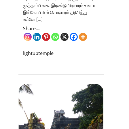
முத்தாம்பிகை. இரண்டு பிரகாரம் உடைய
இக்கோயிலில் கொடிமரம் தரிசித்து
உள்ளே […]
Share....
lightuptemple