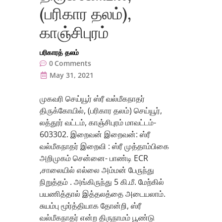
(பரிகார தலம்),
காஞ்சிபுரம்
பரிகாரத் தலம்
0
Comments
May 31, 2021
முகவரி செய்யூர் ஸ்ரீ வல்மீகநாதர்
திருக்கோயில், (பரிகார தலம்) செய்யூர்,
லத்தூர் வட்டம், காஞ்சிபுரம் மாவட்டம்-
603302. இறைவன் இறைவன்: ஸ்ரீ
வல்மீகநாதர் இறைவி : ஸ்ரீ முத்தாம்பிகை
அறிமுகம் சென்னை- பாண்டி ECR
,சாலையில் எல்லை அம்மன் பேருந்து
நிறுத்தம் . அங்கிருந்து 5 கி.மீ. மேற்கில்
பயணித்தால் இத்தலத்தை அடையலாம்.
சுயம்பு மூர்த்தியாக தோன்றி, ஸ்ரீ
வல்மீகநாதர் என்ற திருநாமம் பூண்டு