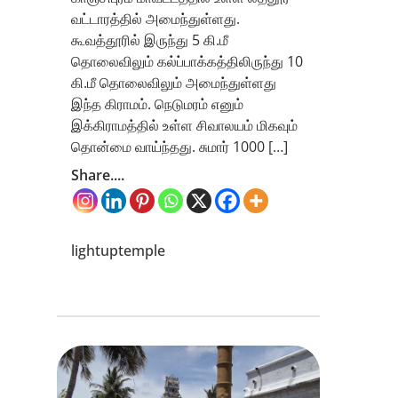
வட்டாரத்தில் அமைந்துள்ளது.
கூவத்தூரில் இருந்து 5 கி.மீ
தொலைவிலும் கல்ப்பாக்கத்திலிருந்து 10
கி.மீ தொலைவிலும் அமைந்துள்ளது
இந்த கிராமம். நெடுமரம் எனும்
இக்கிராமத்தில் உள்ள சிவாலயம் மிகவும்
தொன்மை வாய்ந்தது. சுமார் 1000 […]
Share....
lightuptemple