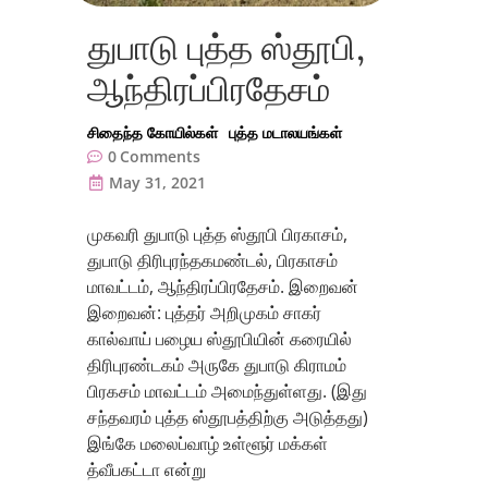
துபாடு புத்த ஸ்தூபி,
ஆந்திரப்பிரதேசம்
சிதைந்த கோயில்கள்
புத்த மடாலயங்கள்
0
Comments
May 31, 2021
முகவரி துபாடு புத்த ஸ்தூபி பிரகாசம்,
துபாடு திரிபுரந்தகமண்டல், பிரகாசம்
மாவட்டம், ஆந்திரப்பிரதேசம். இறைவன்
இறைவன்: புத்தர் அறிமுகம் சாகர்
கால்வாய் பழைய ஸ்தூபியின் கரையில்
திரிபுரண்டகம் அருகே துபாடு கிராமம்
பிரகசம் மாவட்டம் அமைந்துள்ளது. (இது
சந்தவரம் புத்த ஸ்தூபத்திற்கு அடுத்தது)
இங்கே மலைப்வாழ் உள்ளூர் மக்கள்
த்வீபகட்டா என்று