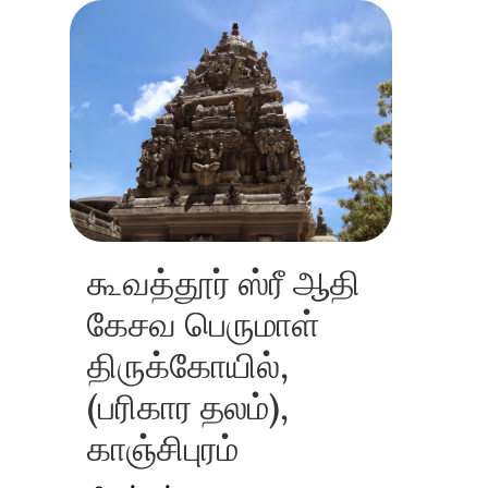
கூவத்தூர் ஸ்ரீ ஆதி
கேசவ பெருமாள்
திருக்கோயில்,
(பரிகார தலம்),
காஞ்சிபுரம்