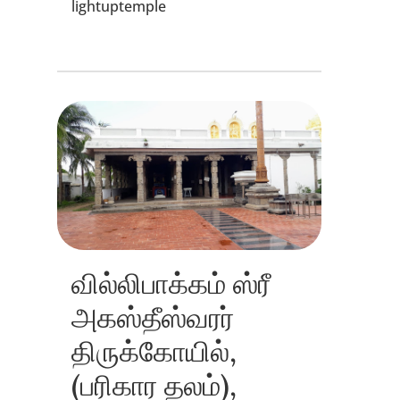
lightuptemple
வில்லிபாக்கம் ஸ்ரீ
அகஸ்தீஸ்வரர்
திருக்கோயில்,
(பரிகார தலம்),