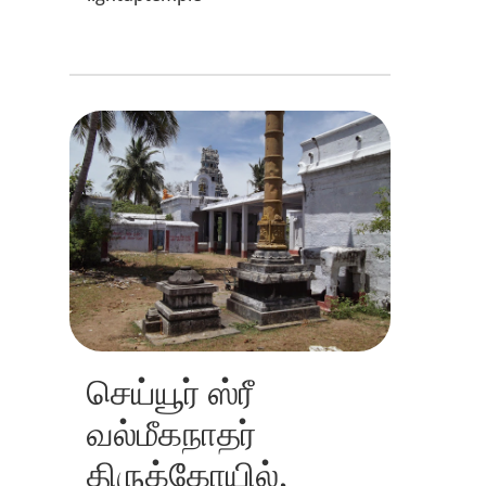
செய்யூர் ஸ்ரீ
வல்மீகநாதர்
திருக்கோயில்,