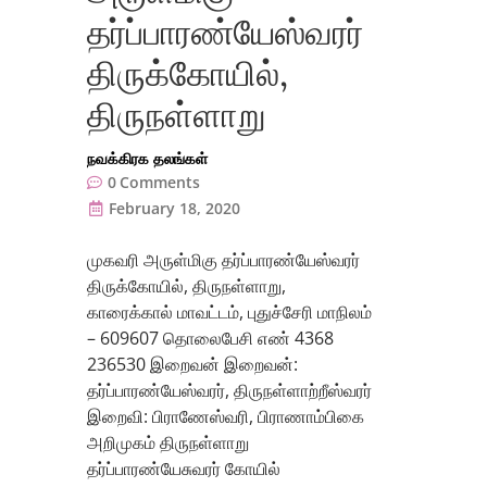
தர்ப்பாரண்யேஸ்வரர்
திருக்கோயில்,
திருநள்ளாறு
நவக்கிரக தலங்கள்
0
Comments
February 18, 2020
முகவரி அருள்மிகு தர்ப்பாரண்யேஸ்வரர்
திருக்கோயில், திருநள்ளாறு,
காரைக்கால் மாவட்டம், புதுச்சேரி மாநிலம்
– 609607 தொலைபேசி எண் 4368
236530 இறைவன் இறைவன்:
தர்ப்பாரண்யேஸ்வரர், திருநள்ளாற்றீஸ்வரர்
இறைவி: பிராணேஸ்வரி, பிராணாம்பிகை
அறிமுகம் திருநள்ளாறு
தர்ப்பாரண்யேசுவரர் கோயில்