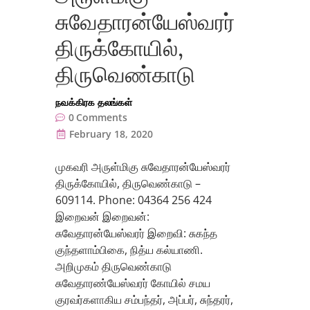
சுவேதாரன்யேஸ்வரர்
திருக்கோயில்,
திருவெண்காடு
நவக்கிரக தலங்கள்
0
Comments
February 18, 2020
முகவரி அருள்மிகு சுவேதாரன்யேஸ்வரர்
திருக்கோயில், திருவெண்காடு –
609114. Phone: 04364 256 424
இறைவன் இறைவன்:
சுவேதாரன்யேஸ்வரர் இறைவி: சுகந்த
குந்தளாம்பிகை, நித்ய கல்யாணி.
அறிமுகம் திருவெண்காடு
சுவேதாரண்யேஸ்வரர் கோயில் சமய
குரவர்களாகிய சம்பந்தர், அப்பர், சுந்தரர்,