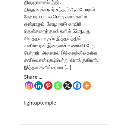
திருஞானசம்பந்தர்,
திருநாவுக்கரசர்,சுந்தரர் ஆகியோரால்
தேவாரப் பாடல் பெற்ற தலங்களில்
ஒன்றாகும். சோ‌ழ நாடு காவிரி
தென்கரைத் தலங்களில் 52ஆவது
சிவத்தலமாகும். இத்தலத்தில்
சனீஸ்வரன் இறைவன் வணங்கி பேறு
பெற்றார். அதனால் இத்தலத்தில் உள்ள
சனீஸ்வரன் புகழ்பெற்று விளங்குகிறார்.
இத்தல சனீஸ்வரரை […]
Share....
lightuptemple