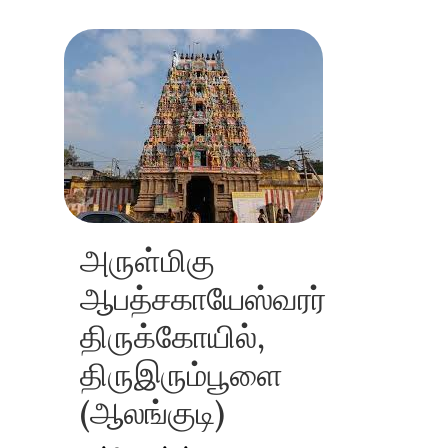
அருள்மிகு
ஆபத்சகாயேஸ்வரர்
திருக்கோயில்,
திருஇரும்பூளை
(ஆலங்குடி)