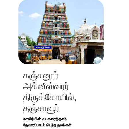
கஞ்சனூர்
அக்னீஸ்வரர்
திருக்கோயில்,
தஞ்சாவூர்
காவிரியின் வடகரைத்தலம்
தேவாரப்பாடல் பெற்ற தலங்கள்