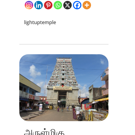
lightuptemple
அருள்மிகு