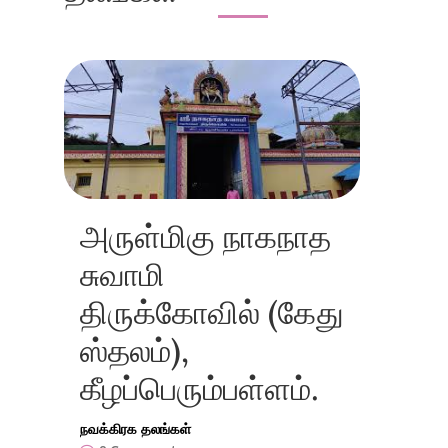
அருள்மிகு நாகநாத
சுவாமி
திருக்கோவில் (கேது
ஸ்தலம்),
கீழப்பெரும்பள்ளம்.
நவக்கிரக தலங்கள்