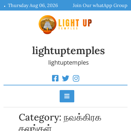
Skip
Thursday Aug 06, 2026
Join Our whatApp Group
to
content
lightuptemples
lightuptemples
Category:
நவக்கிரக
தலங்கள்