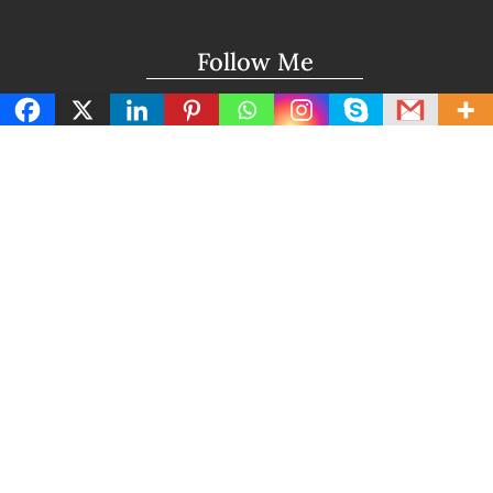
Follow Me
Facebook
Twitter
Instagram
Technical Support
support@lightuptemples.com
Affiliation with
This site comes under the umbrella of Viswam
Global Solutions Private Ltd