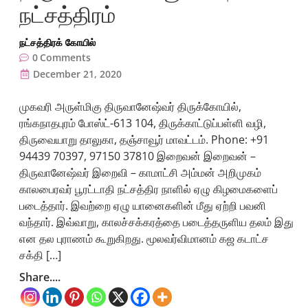
நட்சத்திரம்
நட்சத்திரக் கோயில்
0
Comments
December 21, 2020
முகவரி அருள்மிகு திருவானேஷ்வர் திருக்கோயில்,
ரங்கநாதபுரம் போஸ்ட்-613 104, திருக்காட்டுப்பள்ளி வழி,
திருவையாறு தாலுகா, தஞ்சாவூர் மாவட்டம். Phone: +91
94439 70397, 97150 37810 இறைவன் இறைவன் –
திருவானேஷ்வர் இறைவி – காமாட்சி அம்மன் அறிமுகம்
காலபைரவர் பூரட்டாதி நட்சத்திர நாளில் ஏழு கிழமைகளைப்
படைத்தார். இவற்றை ஏழு யானைகளின் மீது ஏற்றி பவனி
வந்தார். இவ்வாறு, காலச்சக்கரத்தை படைத்தருளிய தலம் இது
என தல புராணம் கூறுகிறது. மூலவர்விமானம் கஜ கடாட்ச
சக்தி […]
Share....