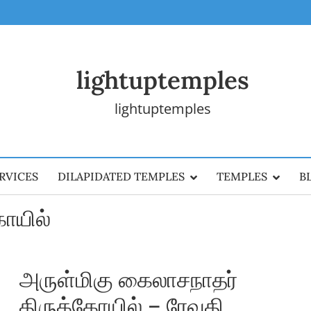
lightuptemples
lightuptemples
RVICES
DILAPIDATED TEMPLES
TEMPLES
B
கோயில்
அருள்மிகு கைலாசநாதர்
திருக்கோயில் – ரேவதி