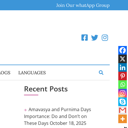
Join Our whatApp Group
LOGS
LANGUAGES
Recent Posts
Amavasya and Purnima Days
Importance: Do and Don’t on
These Days
October 18, 2025