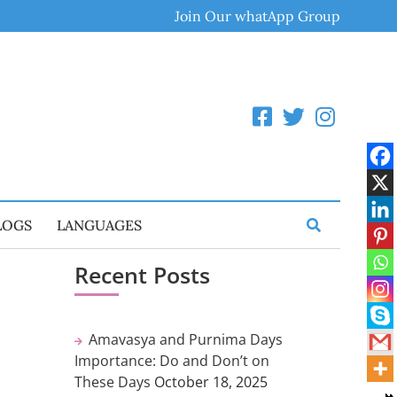
Join Our whatApp Group
LOGS
LANGUAGES
Recent Posts
Amavasya and Purnima Days
Importance: Do and Don’t on
These Days
October 18, 2025