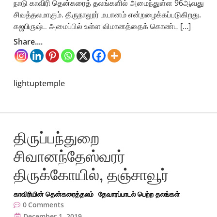
நாடு காவிரி தென்கரைத் தலங்களில் அமைந்துள்ள 96ஆவது
சிவத்தலமாகும். திருநாலூர் மயானம் என்றழைக்கப்படுகிறது.
கஜபிருஷ்ட அமைப்பில் உள்ள விமானத்தைக் கொண்ட […]
Share....
lightuptemple
திருப்பந்துறை
சிவானந்தேஸ்வரர்
திருக்கோயில், தஞ்சாவூர்
காவிரியின் தென்கரைத்தலம்
தேவாரப்பாடல் பெற்ற தலங்கள்
0
Comments
December 1, 2019