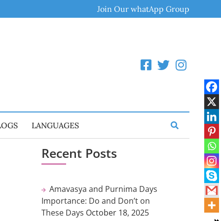
Join Our whatApp Group
LOGS
LANGUAGES
Recent Posts
Amavasya and Purnima Days
Importance: Do and Don’t on
These Days
October 18, 2025