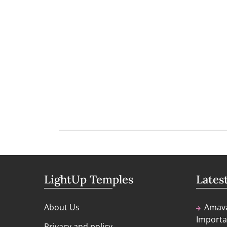
LightUp Temples
Lates
About Us
Amava
Importa
Privacy and policy