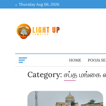
Skip
Thursday Aug 06, 2026
to
content
HOME
POOJA SE
Category:
சப்த மங்கை 