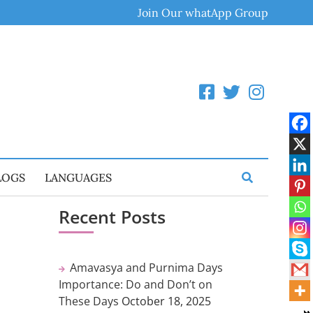
Join Our whatApp Group
LOGS
LANGUAGES
Recent Posts
Amavasya and Purnima Days
Importance: Do and Don’t on
These Days
October 18, 2025