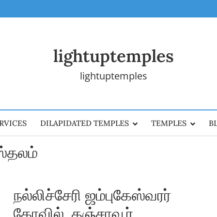
lightuptemples
lightuptemples
RVICES
DILAPIDATED TEMPLES
TEMPLES
B
ஸ்தலம்
நல்லிச்சேரி ஜம்புகேஸ்வரர்
கோவில், தஞ்சாவூர்