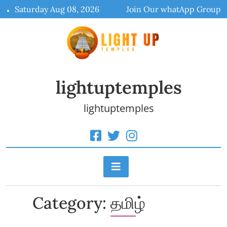
Skip
Saturday Aug 08, 2026
Join Our whatApp Group
to
content
lightuptemples
lightuptemples
Category:
தமிழ்