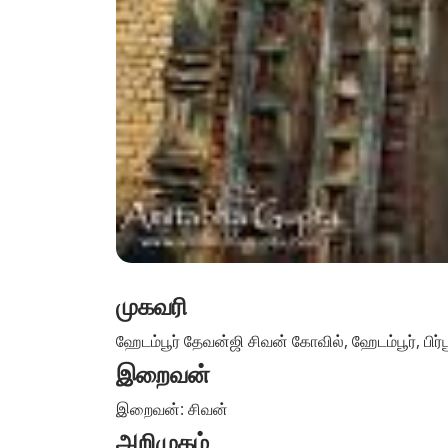
முகவரி
ஹேடம்பூர் தேவன்ஜி சிவன் கோவில், ஹேடம்பூர், பிர்
இறைவன்
இறைவன்: சிவன்
அறிமுகம்