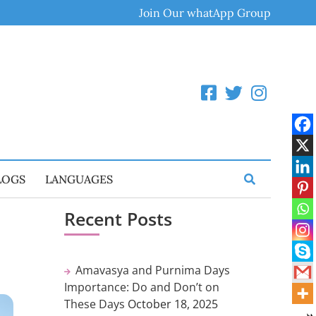
Join Our whatApp Group
LOGS
LANGUAGES
Recent Posts
Amavasya and Purnima Days
Importance: Do and Don’t on
These Days
October 18, 2025