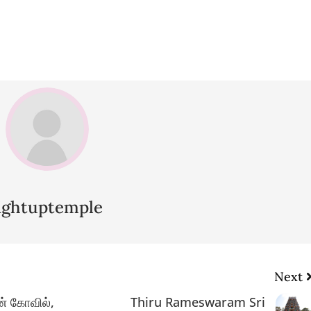
lightuptemple
Next
் கோவில்,
Thiru Rameswaram Sri