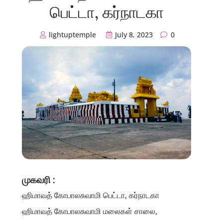
பெட்டா, கர்நாடகா
lightuptemple
July 8, 2023
0
முகவரி :
ஹிமாவத் கோபாலசுவாமி பெட்டா, கர்நாடகா
ஹிமாவத் கோபாலசுவாமி மலைகள் சாலை,