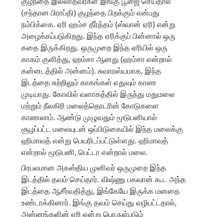
குழந்தை இல்லாதவர்கள் இங்கு பூஜை செய்தால்
(சந்தான பிராப்தி) குழந்தை பிறக்கும் என்பது
நம்பிக்கை. ஏரி ஹம்ச தீர்த்தம் (ஸ்வான் ஏரி) என்று
அழைக்கப்படுகிறது. இந்த ஏரிக்குப் பின்னால் ஒரு
கதை இருக்கிறது. ஒருமுறை இந்த ஏரியில் ஒரு
காகம் குளித்து, ஹம்சா ஆனது (ஹம்சா என்றால்
கன்னடத்தில் அன்னம்). சுவாரஸ்யமாக, இந்த
இடத்தை சுற்றிலும் காகங்கள் எதுவும் காண
முடியாது. கோவில் வளாகத்தில் இருந்து மதுமலை
மற்றும் நீலகிரி மலைத்தொடரின் கோடுகளை
காணலாம். ஆண்டு முழுவதும் மூடுபனியால்
சூழப்பட்ட மலையுடன் ஒப்பிடுகையில் இந்த மலைக்கு
ஹிமாவத் என்று பெயரிடப்பட்டுள்ளது. ஹிமாவத்
என்றால் மூடுபனி, பெட்டா என்றால் மலை.
பிரபலமான அகஸ்திய முனிவர் ஒருமுறை இந்த
இடத்தில் தவம் செய்தார். விஷ்ணு பகவான் கூட அந்த
இடத்தை ஆசீர்வதித்து, இங்கேயே இருக்க மனதை
உண்டாக்கினார். இங்கு தவம் செய்து வழிபட்டதால்,
அன்னங்களின் ஏரி என்று பொருள்படும்