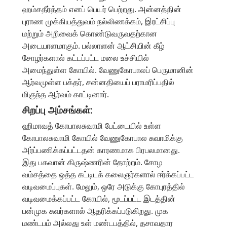
ஹம்சதீர்த்தம் எனப் பெயர் பெற்றது. அன்னத்தின்
புராண முக்கியத்துவம் நல்லிணக்கம், இரட்சிப்பு
மற்றும் அறிவைக் கொண்டுவருவதற்கான
அடையாளமாகும். பல்லாளன் ஆட்சியின் கீழ்
சோழர்களால் கட்டப்பட்ட மலை உச்சியில்
அமைந்துள்ள கோயில். வேணுகோபாலப் பெருமானின்
ஆர்வமுள்ள பக்தர், சன்னதியைப் பராமரிப்பதில்
மிகுந்த ஆர்வம் காட்டினார்.
சிறப்பு அம்சங்கள்:
ஹிமாவத் கோபாலசுவாமி பேட்டையில் உள்ள
கோபாலசுவாமி கோயில் வேணுகோபால சுவாமிக்கு
அர்ப்பணிக்கப்பட்டதன் காரணமாக பிரபலமானது.
இது பகவான் கிருஷ்ணரின் தோற்றம். சோழ
வம்சத்தை ஒத்த கட்டிடக் கலைஞர்களால் ஈர்க்கப்பட்ட
வடிவமைப்புகள். மேலும், ஒரே அடுக்கு கோபுரத்தில்
வடிவமைக்கப்பட்ட கோயில், மூடப்பட்ட இடத்தின்
பன்முக சுவர்களால் ஆதரிக்கப்படுகிறது. முக
மண்டபம் அல்லது உள் மண்டபத்தில், தசாவதார