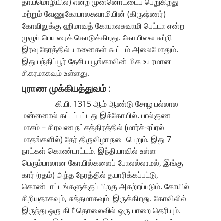
தாய்மொழியில்) என்ற முன்னொட்டைப் பெறுகிறது
மற்றும் வேணுகோபாலசுவாமியின் (கிருஷ்ணர்)
கோவிலுக்கு ஹிமாவத் கோபாலசுவாமி பெட்டா என்ற
முழுப் பெயரைக் கொடுக்கிறது. கோயிலை சுற்றி
இரவு நேரத்தில் யானைகள் கூட்டம் அலைமோதும்.
இது பந்திப்பூர் தேசிய பூங்காவின் மிக உயரமான
சிகரமாகவும் உள்ளது.
புராண முக்கியத்துவம் :
கி.பி. 1315 ஆம் ஆண்டு சோழ பல்லால
மன்னனால் கட்டப்பட்டது இக்கோயில். பால்குண
மாசம் – சிரவண நட்சத்திரத்தில் (மார்ச்-ஏப்ரல்
மாதங்களில்) தேர் திருவிழா நடைபெறும். இது 7
நாட்கள் கொண்டாட்டம். இந்தியாவில் உள்ள
பெரும்பாலான கோயில்களைப் போலல்லாமல், இங்கு
கார் (ரதம்) அந்த நேரத்தில் தயாரிக்கப்பட்டு,
கொண்டாட்டங்களுக்குப் பிறகு அகற்றப்படும். கோயில்
சிறியதாகவும், சுத்தமாகவும், இருக்கிறது. கோவிலில்
இருந்து ஒரு கிமீ தொலைவில் ஒரு பாறை தெரியும்.