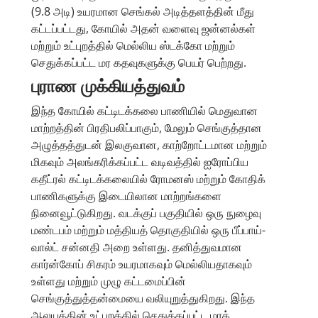
(9.8 அடி) உயரமான செங்கல் அடித்தளத்தின் மீது
கட்டப்பட்டது, கோயில் அதன் வளைவு ஜன்னல்கள்
மற்றும் உட்புறத்தில் மெல்லிய ஸ்டக்கோ மற்றும்
செதுக்கப்பட்ட மர கதவுகளுக்கு பெயர் பெற்றது.
புராண முக்கியத்துவம்
இந்த கோயில் கட்டிடக்கலை பாணியில் மெதுவான
மாற்றத்தின் பிரதிபலிப்பாகும், மேலும் செங்குத்தான
அழுத்தத்துடன் இலகுவான, காற்றோட்டமான மற்றும்
மிகவும் அலங்கரிக்கப்பட்ட வடிவத்தில் ஐரோப்பிய
கதீட்ரல் கட்டிடக்கலையில் ரோமனஸ் மற்றும் கோதிக்
பாணிகளுக்கு இடையிலான மாற்றங்களை
நினைவூட்டுகிறது. வடக்குப் பகுதியில் ஒரு நுழைவு
மண்டபம் மற்றும் மத்தியத் தொகுதியில் ஒரு பீப்பாய்-
வால்ட் சன்னதி அறை உள்ளது. தனித்துவமான
கார்ன்கோப் சிகரம் உயரமாகவும் மெல்லியதாகவும்
உள்ளது மற்றும் முழு கட்டமைப்பின்
செங்குத்துத்தன்மையை வலியுறுத்துகிறது. இந்த
ஆலயத்தின் உட்புறத்தில் செதுக்கப்பட்ட மரக்