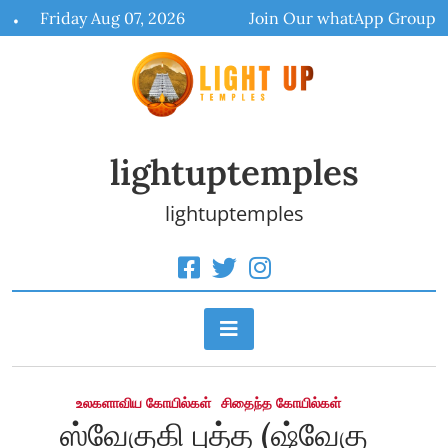
Skip
Friday Aug 07, 2026
Join Our whatApp Group
to
content
lightuptemples
lightuptemples
உலகளாவிய கோயில்கள்
சிதைந்த கோயில்கள்
ஸ்வேகுகி புத்த (ஷ்வேகு