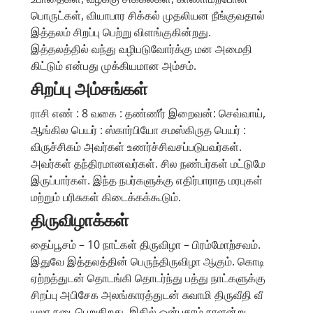
பொருட்கள், வியாபார சிக்கல் முதலியன நீங்குவதால்
இத்தலம் சிறப்பு பெற்று விளங்குகின்றது.
இத்தலத்தில் வந்து வழிபடுவோர்க்கு மன அமைதி
கிட்டும் என்பது முக்கியமான அம்சம்.
சிறப்பு அம்சங்கள்
ராசி எண் : 8 வகை : தண்ணீர் இறைவன்: செவ்வாய்,
ஆங்கில பெயர் : ஸ்கார்பியோ சமஸ்கிருத பெயர் :
விருச்சிகம் அவர்கள் உணர்ச்சிவசப்படுபவர்கள்.
அவர்கள் தந்திரமானவர்கள். சில நண்பர்கள் மட்டுமே
இருப்பார்கள். இந்த நபர்களுக்கு எதிர்பாராத மரபுகள்
மற்றும் பரிசுகள் கிடைக்கக்கூடும்.
திருவிழாக்கள்
தைப்பூசம் – 10 நாட்கள் திருவிழா – பிரம்மோற்சவம்.
இதுவே இத்தலத்தின் பெருந்திருவிழா ஆகும். கொடி
ஏற்றத்துடன் தொடங்கி தொடர்ந்து பத்து நாட்களுக்கு
சிறப்பு அபிசேக அலங்காரத்துடன் சுவாமி திருவீதி வீ
யுலா நடைபெறுகிறது. இதில் ஒன்பதாம் நாளன்று