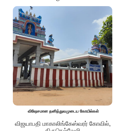
விஷேசமான தனித்துவமுடைய கோயில்கள்
விஜயாபதி மாகாலிங்கேஸ்வரர் கோவில்,
திருநெல்வேலி