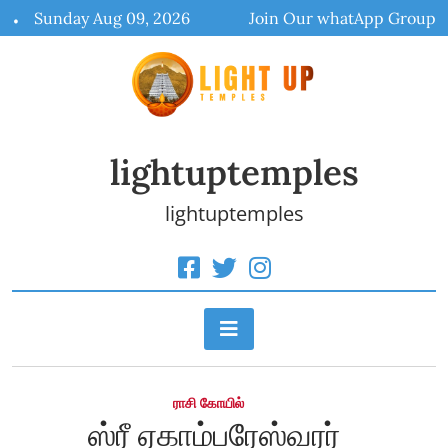
Skip
Sunday Aug 09, 2026
Join Our whatApp Group
to
content
lightuptemples
lightuptemples
ராசி கோயில்
ஸ்ரீ ஏகாம்பரேஸ்வரர்