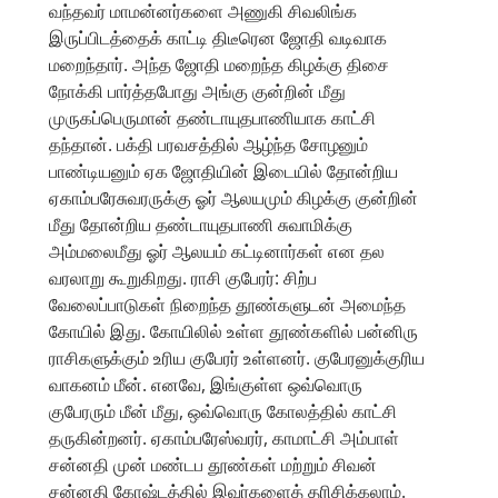
வந்தவர் மாமன்னர்களை அணுகி சிவலிங்க
இருப்பிடத்தைக் காட்டி திடீரென ஜோதி வடிவாக
மறைந்தார். அந்த ஜோதி மறைந்த கிழக்கு திசை
நோக்கி பார்த்தபோது அங்கு குன்றின் மீது
முருகப்பெருமான் தண்டாயுதபாணியாக காட்சி
தந்தான். பக்தி பரவசத்தில் ஆழ்ந்த சோழனும்
பாண்டியனும் ஏக ஜோதியின் இடையில் தோன்றிய
ஏகாம்பரேசுவரருக்கு ஓர் ஆலயமும் கிழக்கு குன்றின்
மீது தோன்றிய தண்டாயுதபாணி சுவாமிக்கு
அம்மலைமீது ஓர் ஆலயம் கட்டினார்கள் என தல
வரலாறு கூறுகிறது. ராசி குபேரர்: சிற்ப
வேலைப்பாடுகள் நிறைந்த தூண்களுடன் அமைந்த
கோயில் இது. கோயிலில் உள்ள தூண்களில் பன்னிரு
ராசிகளுக்கும் உரிய குபேரர் உள்ளனர். குபேரனுக்குரிய
வாகனம் மீன். எனவே, இங்குள்ள ஒவ்வொரு
குபேரரும் மீன் மீது, ஒவ்வொரு கோலத்தில் காட்சி
தருகின்றனர். ஏகாம்பரேஸ்வரர், காமாட்சி அம்பாள்
சன்னதி முன் மண்டப தூண்கள் மற்றும் சிவன்
சன்னதி கோஷ்டத்தில் இவர்களைத் தரிசிக்கலாம்.