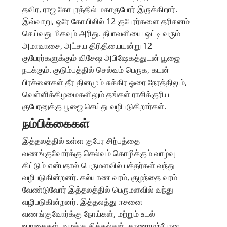
தவிர, ராஜ கோபுரத்தில் மகாகுபேரர் இருக்கிறார்.
இவ்வாறு, ஒரே கோயிலில் 12 குபேரர்களை தரிசனம்
செய்வது மிகவும் அரிது. தீபாவளியை ஒட்டி வரும்
அமாவாசை, அட்சய திரிதியையன்று 12
குபேரர்களுக்கும் விசேஷ அபிஷேகத்துடன் பூஜை
நடக்கும். குடும்பத்தில் செல்வம் பெருக, கடன்
பிரச்னைகள் தீர தினமும் சுக்கிர ஓரை நேரத்திலும்,
வெள்ளிக்கிழமைகளிலும் தங்கள் ராசிக்குரிய
குபேரனுக்கு பூஜை செய்து வழிபடுகிறார்கள்.
நம்பிக்கைகள்
இத்தலத்தில் உள்ள குபேர சிற்பத்தை
வணங்குவோர்க்கு செல்வம் கொழிக்கும் வாழ்வு
கிட்டும் என்பதால் பெருமளவில் பக்தர்கள் வந்து
வழிபடுகின்றனர். கல்யாண வரம், குழந்தை வரம்
வேண்டுவோர் இத்தலத்தில் பெருமளவில் வந்து
வழிபடுகின்றனர். இத்தலத்து ஈசனை
வணங்குவோர்க்கு நோய்கள், மற்றும் உடல்
உபாதைகள், வழக்கு சிக்கல்கள், காணாமற்போன