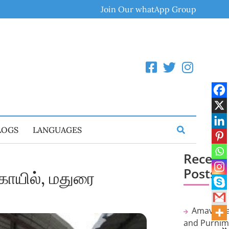
Join Our whatApp Group
LOGS
LANGUAGES
Recent
Posts
கோயில், மதுரை
Amavasy
and Purni