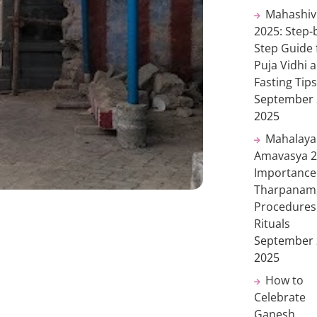
Mahashivr
2025: Step-
Step Guide 
Puja Vidhi 
Fasting Tips
September 
2025
Mahalaya
Amavasya 2
Importance
Tharpanam
Procedures
Rituals
September 
2025
How to
Celebrate
Ganesh