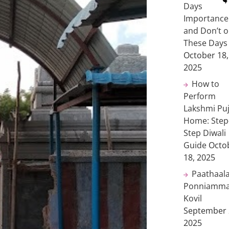
Days
Importance
and Don’t 
These Days
October 18,
2025
How to
Perform
Lakshmi Puj
Home: Step
Step Diwali
Guide
Octo
18, 2025
Paathaal
Ponniamm
Kovil
September 
2025