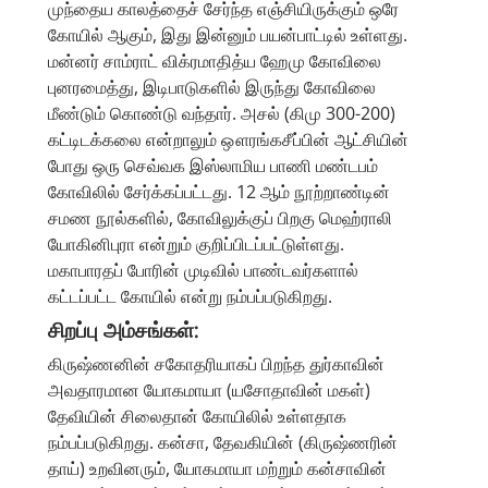
முந்தைய காலத்தைச் சேர்ந்த எஞ்சியிருக்கும் ஒரே
கோயில் ஆகும், இது இன்னும் பயன்பாட்டில் உள்ளது.
மன்னர் சாம்ராட் விக்ரமாதித்ய ஹேமு கோவிலை
புனரமைத்து, இடிபாடுகளில் இருந்து கோவிலை
மீண்டும் கொண்டு வந்தார். அசல் (கிமு 300-200)
கட்டிடக்கலை என்றாலும் ஔரங்கசீப்பின் ஆட்சியின்
போது ஒரு செவ்வக இஸ்லாமிய பாணி மண்டபம்
கோவிலில் சேர்க்கப்பட்டது. 12 ஆம் நூற்றாண்டின்
சமண நூல்களில், கோவிலுக்குப் பிறகு மெஹ்ராலி
யோகினிபுரா என்றும் குறிப்பிடப்பட்டுள்ளது.
மகாபாரதப் போரின் முடிவில் பாண்டவர்களால்
கட்டப்பட்ட கோயில் என்று நம்பப்படுகிறது.
சிறப்பு அம்சங்கள்:
கிருஷ்ணனின் சகோதரியாகப் பிறந்த துர்காவின்
அவதாரமான யோகமாயா (யசோதாவின் மகள்)
தேவியின் சிலைதான் கோயிலில் உள்ளதாக
நம்பப்படுகிறது. கன்சா, தேவகியின் (கிருஷ்ணரின்
தாய்) உறவினரும், யோகமாயா மற்றும் கன்சாவின்