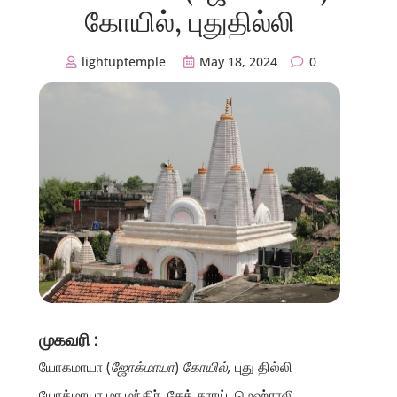
கோயில், புதுதில்லி
lightuptemple
May 18, 2024
0
முகவரி :
யோகமாயா (
ஜோக்மாயா
)
கோயில்,
புது தில்லி
யோக்மாயா மா மந்திர், சேத் சராய், மெஹ்ராலி,