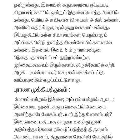
ஒன்றுள்ளது. இறைவன் கருவறையை ஒட்டியபடி
விநாயகர் கோயில் ஒன்றும் இதனையொத்த அளவில்
உள்ளது. பெரிய அளவிலான விநாயகர் அதில் உள்ளார்.
அவரின் எதிரில் ஒரு மூஞ்சூறு வாகனம் உள்ளது.
இப்பகுதியில் உள்ள சிவாலயங்கள் பெரும்பாலும்
அம்பிகையின்றி தனித்த சிவன்கோயில்களாகவே
உள்ளன. இதனால் இவை 6-ம் நூற்றாண்டின்
பிந்தையதாகவும் 1௦-ம் நூற்றாண்டிற்கு
முந்தையதாகவும் இருக்கலாம். திருக்கோயில் சுற்றி
அழகிய வண்ண மலர் செடிகள் வைக்கப்பட்டு,
காம்பவுண்டும் எழுப்பப்பட்டுள்ளது.
புராண முக்கியத்துவம் :
மோகம் என்றால் இச்சை; அம்பரம் என்றால் ஆடை;
இச்சையை தூண்டகூடிய வகையில் ஆடையை
அணிந்தவரே மோகம்பரர். யார் இந்த மோகாம்பரர்?
இறைவனை மதியாத தாருகா வனத்து முனி
குடும்பத்தவர்களை நல்வழிப்படுத்தத் திருவுளம்
கொண்ட ஈசனார், திருமாலை மோகினி வேடத்தில்