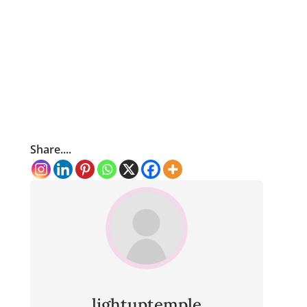
Share....
lightuptemple