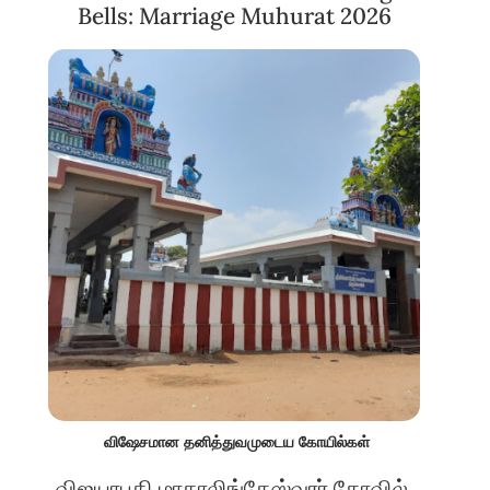
Bells: Marriage Muhurat 2026
விஷேசமான தனித்துவமுடைய கோயில்கள்
விஜயாபதி மாகாலிங்கேஸ்வரர் கோவில்,