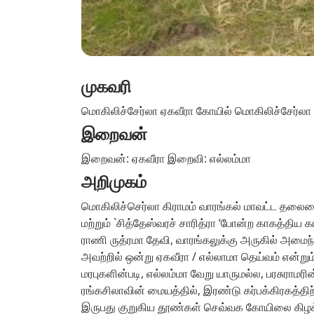
முகவரி
மொகிலிச்சேர்லா ஏகவீரா கோயில் மொகிலிச்சேர்லா 
இறைவன்
இறைவன்: ஏகவீரா இறைவி: எல்லம்மா
அறிமுகம்
மொகிலிச்செர்லா கிராமம் வாரங்கல் மாவட்ட தலைமை
மற்றும் `சித்தேஸ்வரச் சாரித்ரா ‘போன்ற காகத்திய க
ராணி ருத்ரமா தேவி, வாரங்கலுக்கு அருகில் அம
அவற்றில் ஒன்று ஏகவீரா / எல்லாமா தெய்வம் என்றும் 
மரபுகளின்படி, எல்லம்மா வேறு யாருமல்ல, பரசுராமர
ரங்கசிலாவின் மையத்தில், இரண்டு கர்பக்கிரகத்திற
இருபது குறுகிய தூண்கள் செவ்வக கோயிலை கிழக்