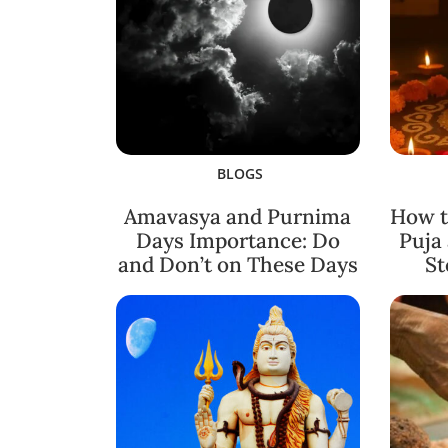
BLOGS
Amavasya and Purnima
How t
Days Importance: Do
Puja
and Don’t on These Days
St