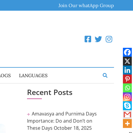
Join Our whatApp Group
LOGS
LANGUAGES
Recent Posts
Amavasya and Purnima Days
Importance: Do and Don’t on
These Days
October 18, 2025