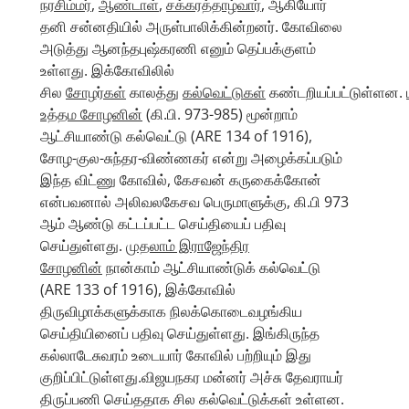
நரசிம்மர்
,
ஆண்டாள்
,
சக்கரத்தாழ்வார்
, ஆகியோர்
தனி சன்னதியில் அருள்பாலிக்கின்றனர். கோவிலை
அடுத்து ஆனந்தபுஷ்கரணி எனும் தெப்பக்குளம்
உள்ளது. இக்கோவிலில்
சில
சோழர்கள்
காலத்து
கல்வெட்டுகள்
கண்டறியப்பட்டுள்ளன.
உத்தம சோழனின்
(கி.பி. 973-985) மூன்றாம்
ஆட்சியாண்டு கல்வெட்டு (ARE 134 of 1916),
சோழ-குல-சுந்தர-விண்ணகர் என்று அழைக்கப்படும்
இந்த விட்ணு கோவில், கேசவன் கருகைக்கோன்
என்பவனால் அலிவலகேசவ பெருமாளுக்கு, கி.பி 973
ஆம் ஆண்டு கட்டப்பட்ட செய்தியைப் பதிவு
செய்துள்ளது.
முதலாம் இராஜேந்திர
சோழனின்
நான்காம் ஆட்சியாண்டுக் கல்வெட்டு
(ARE 133 of 1916), இக்கோவில்
திருவிழாக்களுக்காக நிலக்கொடைவழங்கிய
செய்தியினைப் பதிவு செய்துள்ளது. இங்கிருந்த
கல்லாடேசுவரம் உடையார் கோவில் பற்றியும் இது
குறிப்பிட்டுள்ளது.விஜயநகர மன்னர் அச்சு தேவராயர்
திருப்பணி செய்ததாக சில கல்வெட்டுக்கள் உள்ளன.