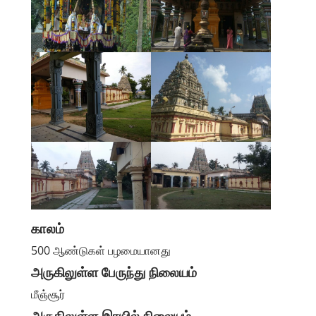
காலம்
500 ஆண்டுகள் பழமையானது
அருகிலுள்ள பேருந்து நிலையம்
மீஞ்சூர்
அருகிலுள்ள இரயில் நிலையம்