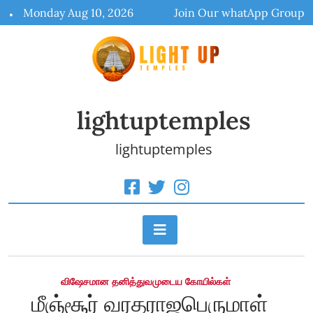
Skip
Monday Aug 10, 2026
Join Our whatApp Group
to
content
lightuptemples
lightuptemples
விஷேசமான தனித்துவமுடைய கோயில்கள்
மீஞ்சூர் வரதராஜபெருமாள்