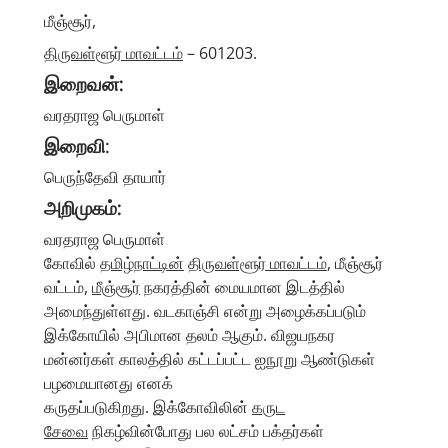
மீஞ்சூர்,
திருவள்ளூர் மாவட்டம்
– 601203.
இறைவன்:
வரதராஜ பெருமாள்
இறைவி
:
பெருந்தேவி தாயார்
அறிமுகம்:
வரதராஜ பெருமாள்
கோவில்
தமிழ்நாட்டின்
திருவள்ளூர் மாவட்டம்
, மீஞ்சூர்
வட்டம்,
மீஞ்சூர்
நகரத்தின் மையமான இடத்தில்
அமைந்துள்ளது. வடகாஞ்சி என்று அழைக்கப்படும்
இக்கோயில் அபிமான தலம் ஆகும். விஜயநகர
மன்னர்கள் காலத்தில் கட்டப்பட்ட ஐநூறு ஆண்டுகள்
பழமையானது எனக்
கருதப்படுகிறது. இக்கோவிலின்
கருட
சேவை
நிகழ்வின்போது பல லட்சம் பக்தர்கள்