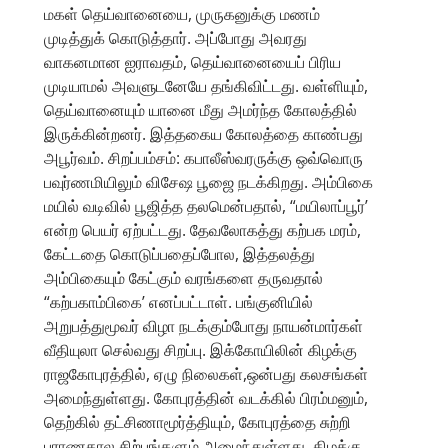
மகள் தெய்வானையை, முருகனுக்கு மணம்
முடித்துக் கொடுத்தார். அப்போது அவரது
வாகனமான ஐராவதம், தெய்வானையைப் பிரிய
முடியாமல் அவளுடனேயே தங்கிவிட்டது. வள்ளியும்,
தெய்வானையும் யானை மீது அமர்ந்த கோலத்தில்
இருக்கின்றனர். இத்தகைய கோலத்தை காண்பது
அபூர்வம். சிறப்பம்சம்: கபாலீஸ்வரருக்கு ஒவ்வொரு
பவுர்ணமியிலும் விசேஷ பூஜை நடக்கிறது. அம்பிகை
மயில் வடிவில் பூஜித்த தலமென்பதால், “மயிலாப்பூர்’
என்ற பெயர் ஏற்பட்டது. தேவலோகத்து கற்பக மரம்,
கேட்டதை கொடுப்பதைப்போல, இத்தலத்து
அம்பிகையும் கேட்கும் வரங்களை தருவதால்
“கற்பகாம்பிகை’ எனப்பட்டாள். பங்குனியில்
அறுபத்துமூவர் விழா நடக்கும்போது நாயன்மார்கள்
வீதியுலா செல்வது சிறப்பு. இக்கோயிலின் கிழக்கு
ராஜகோபுரத்தில், ஏழு நிலைகள்,ஒன்பது கலசங்கள்
அமைந்துள்ளது. கோபுரத்தின் வடக்கில் பிரம்மனும்,
தெற்கில் தட்சிணாமூர்த்தியும், கோபுரத்தை சுற்றி
புராணகால சிற்பங்களும் அமைந்துள்ளது. கிழக்கு