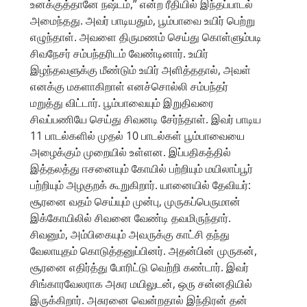
உனக்குத்தானே நஷ்டம்,” என்ற ரீதியில் இந்தப்பாடல்
அமைந்தது. அவர் பாடியதும், பூம்பாவை உயிர் பெற்று
எழுந்தாள். அவளை திருமணம் செய்து கொள்ளும்படி
சிவநேசர் சம்பந்தரிடம் வேண்டினார். உயிர்
இழந்தவளுக்கு மீண்டும் உயிர் அளித்ததால், அவள்
எனக்கு மகளாகிறாள் எனச்சொல்லி சம்பந்தர்
மறுத்து விட்டார். பூம்பாவையும் இறுதிவரை
சிவப்பணியே செய்து சிவனடி சேர்ந்தாள். இவர் பாடிய
11 பாடல்களில் முதல் 10 பாடல்கள் பூம்பாவையை
அழைக்கும் முறையில் உள்ளன. இப்பதிகத்தில்
இத்தலத்து ஈசனையும் கோயில் பற்றியும் மயிலாப்பூர்
பற்றியும் அழகுறக் கூறுகிறார். யானையில் தேவியர்:
சூரனை வதம் செய்யும் முன்பு, முருகப்பெருமான்
இக்கோயிலில் சிவனை வேண்டி தவமிருந்தார்.
சிவனும், அம்பிகையும் அவருக்கு காட்சி தந்து
வேலாயுதம் கொடுத்தனுப்பினர். அதன்பின் முருகன்,
சூரனை எதிர்த்து போரிட்டு வெற்றி கண்டார். இவர்
சிங்காரவேலராக அசுர மயிலுடன், ஒரு சன்னதியில்
இருக்கிறார். அசுரனை வென்றதால் இந்திரன் தன்