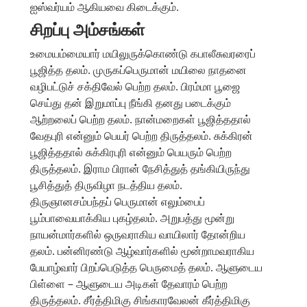
ஐஸ்வர்யம் ஆகியவை கிடைக்கும்.
சிறப்பு அம்சங்கள்
உமையம்மையார் மயிலுருக்கொண்டு கபாலீசுவரரைப்
பூஜித்த தலம். முருகப்பெருமான் மயிலை நாதனை
வழிபட்டுச் சக்திவேல் பெற்ற தலம். பிரம்மா பூஜை
செய்து தன் இறுமாப்பு நீங்கி தனது படைக்கும்
ஆற்றலைப் பெற்ற தலம். நான்மறைகள் பூஜித்ததால்
வேதபுரி என்னும் பெயர் பெற்ற திருத்தலம். சுக்கிரன்
பூஜித்ததால் சுக்கிரபுரி என்னும் பெயரும் பெற்ற
திருத்தலம். இராம பிரான் நேசித்துத் தங்கியிருந்து
பூசித்துத் திருவிழா நடத்திய தலம்.
திருஞானசம்பந்தப் பெருமான் எலும்பைப்
பூம்பாவையாக்கிய புகழ்தலம். அறுபத்து மூன்று
நாயன்மார்களில் ஒருவராகிய வாயிலார் தோன்றிய
தலம். பன்னிரண்டு ஆழ்வார்களில் மூன்றாமவராகிய
பேயாழ்வார் பிறப்பெடுத்த பெருமைத் தலம். ஆளுடைய
பிள்ளை – ஆளுடைய அடிகள் தேவாரம் பெற்ற
திருத்தலம். சீர்த்திமிகு சிங்காரவேலன் கீர்த்திமிகு