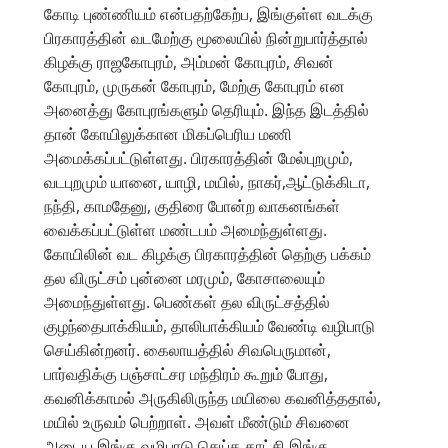
கோடி புண்ணியம் என்பதற்கேற்ப, இங்குள்ள வடக்கு
பிரகாரத்தின் வடமேற்கு மூலையில் நின்றுபார்த்தால்
கிழக்கு ராஜகோபுரம், அம்மன் கோபுரம், சிவன்
கோபுரம், முருகன் கோபுரம், மேற்கு கோபுரம் என
அனைத்து கோபுரங்களும் தெரியும். இந்த இடத்தில்
தான் கோயிலுக்கான மிகப்பெரிய மணி
அமைக்கப்பட்டுள்ளது. பிரகாரத்தின் மேல்புறமும்,
வடபுறமும் யானை, யாழி, மயில், நாகர்,ஆட்டுக்கிடா,
நந்தி, காமதேனு, குதிரை போன்ற வாகனங்கள்
வைக்கப்பட்டுள்ள மண்டபம் அமைந்துள்ளது.
கோயிலின் வட கிழக்கு பிரகாரத்தின் தெற்கு பக்கம்
தல விருட்சம் புன்னை மரமும், கோசாலையும்
அமைந்துள்ளது. பெண்கள் தல விருட்சத்தில்
குழந்தைபாக்கியம், தாலிபாக்கியம் வேண்டி வழிபாடு
செய்கின்றனர். கைலாயத்தில் சிவபெருமான்,
பார்வதிக்கு பஞ்சாட்சர மந்திரம் கூறும் போது,
கவனிக்காமல் அருகிலிருந்த மயிலை கவனித்ததால்,
மயில் உருவம் பெற்றாள். அவள் மீண்டும் சிவனை
அடைய இங்கு வழிபாடு செய்த காட்சி இங்கு