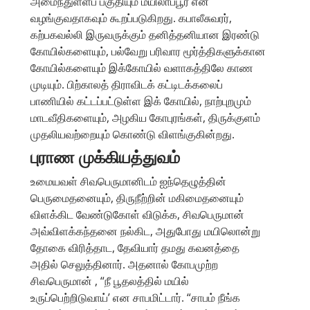
அமைந்துள்ளப் பகுதியும் மயிலாப்பூர் என
வழங்குவதாகவும் கூறப்படுகிறது. கபாலீசுவரர்,
கற்பகவல்லி இருவருக்கும் தனித்தனியான இரண்டு
கோயில்களையும், பல்வேறு பரிவார மூர்த்திகளுக்கான
கோயில்களையும் இக்கோயில் வளாகத்திலே காண
முடியும். பிற்காலத் திராவிடக் கட்டிடக்கலைப்
பாணியில் கட்டப்பட்டுள்ள இக் கோயில், நாற்புறமும்
மாடவீதிகளையும், அழகிய கோபுரங்கள், திருக்குளம்
முதலியவற்றையும் கொண்டு விளங்குகின்றது.
புராண முக்கியத்துவம்
உமையவள் சிவபெருமானிடம் ஐந்தெழுத்தின்
பெருமைதனையும், திருநீற்றின் மகிமைதனையும்
விளக்கிட வேண்டுகோள் விடுக்க, சிவபெருமான்
அவ்விளக்கந்தனை நல்கிட, அதுபோது மயிலொன்று
தோகை விரித்தாட, தேவியார் தமது கவனத்தை
அதில் செலுத்தினார். அதனால் கோபமுற்ற
சிவபெருமான் , “நீ பூதலத்தில் மயில்
உருப்பெற்றிடுவாய்’ என சாபமிட்டார். “சாபம் நீங்க