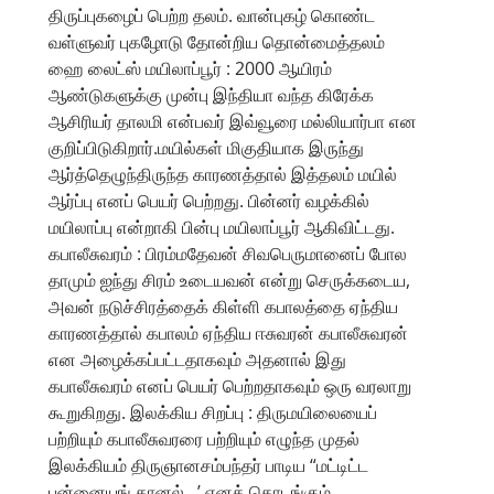
திருப்புகழைப் பெற்ற தலம். வான்புகழ் கொண்ட
வள்ளுவர் புகழோடு தோன்றிய தொன்மைத்தலம்
ஹை லைட்ஸ் மயிலாப்பூர் : 2000 ஆயிரம்
ஆண்டுகளுக்கு முன்பு இந்தியா வந்த கிரேக்க
ஆசிரியர் தாலமி என்பவர் இவ்வூரை மல்லியார்பா என
குறிப்பிடுகிறார்.மயில்கள் மிகுதியாக இருந்து
ஆர்த்தெழுந்திருந்த காரணத்தால் இத்தலம் மயில்
ஆர்ப்பு எனப் பெயர் பெற்றது. பின்னர் வழக்கில்
மயிலாப்பு என்றாகி பின்பு மயிலாப்பூர் ஆகிவிட்டது.
கபாலீசுவரம் : பிரம்மதேவன் சிவபெருமானைப் போல
தாமும் ஐந்து சிரம் உடையவன் என்று செருக்கடைய,
அவன் நடுச்சிரத்தைக் கிள்ளி கபாலத்தை ஏந்திய
காரணத்தால் கபாலம் ஏந்திய ஈசுவரன் கபாலீசுவரன்
என அழைக்கப்பட்டதாகவும் அதனால் இது
கபாலீசுவரம் எனப் பெயர் பெற்றதாகவும் ஒரு வரலாறு
கூறுகிறது. இலக்கிய சிறப்பு : திருமயிலையைப்
பற்றியும் கபாலீசுவரரை பற்றியும் எழுந்த முதல்
இலக்கியம் திருஞானசம்பந்தர் பாடிய “மட்டிட்ட
புன்னையங் கானல்…’ எனத் தொடங்கும்