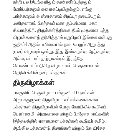
சுற்றி பல இடங்களிலும் தண்ணீர்ப்பந்தலும்
மோர்ப்பந்தலும் களைகட்டியிருக்கும். எங்கு
பார்த்தாலும் அன்னதானம் சிறப்புற நடைபெறும்.
மனிதனாகப் பிறந்தவர் மகா கும்பமேளா, மகா
சிவராத்திரி, திருக்கார்த்திகை தீபம் முதலான பத்து
விழாக்களைத் தரிசித்தால் மறுபிறவி இல்லை என்பது
ஐதீகம்! அதில் மயிலையில் நடைபெறும் அறுபத்து
மூவர் விழாவும் ஒன்று. இது இன்றைக்கு நேற்றைக்கு
அல்ல, எட்டாம் நூற்றாண்டில் இருந்தே
கொண்டாடப்படுகிற விழா எனப் பெருமையுடன்
தெரிவிக்கின்றனர் பக்தர்கள்.
திருவிழாக்கள்
பங்குனிப் பெருவிழா – பங்குனி -10 நாட்கள்
அறுபத்துமூவர் திருவிழா – லட்சக்கணக்கான
பக்தர்கள் திருவிழாவின் போது கோயிலில் கூடுவர்
பௌர்ணமி, அமாவாசை மற்றும் பிரதோச நாட்களில்
இத்தலத்தில் ஏராளமான பக்தர்கள் கூடுவர் தமிழ்,
ஆங்கில புத்தாண்டு தினங்கள் மற்றும் பிற விசேச