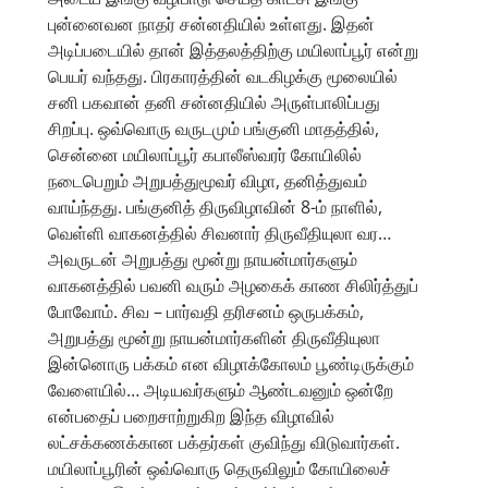
புன்னைவன நாதர் சன்னதியில் உள்ளது. இதன்
அடிப்படையில் தான் இத்தலத்திற்கு மயிலாப்பூர் என்று
பெயர் வந்தது. பிரகாரத்தின் வடகிழக்கு மூலையில்
சனி பகவான் தனி சன்னதியில் அருள்பாலிப்பது
சிறப்பு. ஒவ்வொரு வருடமும் பங்குனி மாதத்தில்,
சென்னை மயிலாப்பூர் கபாலீஸ்வரர் கோயிலில்
நடைபெறும் அறுபத்துமூவர் விழா, தனித்துவம்
வாய்ந்தது. பங்குனித் திருவிழாவின் 8-ம் நாளில்,
வெள்ளி வாகனத்தில் சிவனார் திருவீதியுலா வர…
அவருடன் அறுபத்து மூன்று நாயன்மார்களும்
வாகனத்தில் பவனி வரும் அழகைக் காண சிலிர்த்துப்
போவோம். சிவ – பார்வதி தரிசனம் ஒருபக்கம்,
அறுபத்து மூன்று நாயன்மார்களின் திருவீதியுலா
இன்னொரு பக்கம் என விழாக்கோலம் பூண்டிருக்கும்
வேளையில்… அடியவர்களும் ஆண்டவனும் ஒன்றே
என்பதைப் பறைசாற்றுகிற இந்த விழாவில்
லட்சக்கணக்கான பக்தர்கள் குவிந்து விடுவார்கள்.
மயிலாப்பூரின் ஒவ்வொரு தெருவிலும் கோயிலைச்