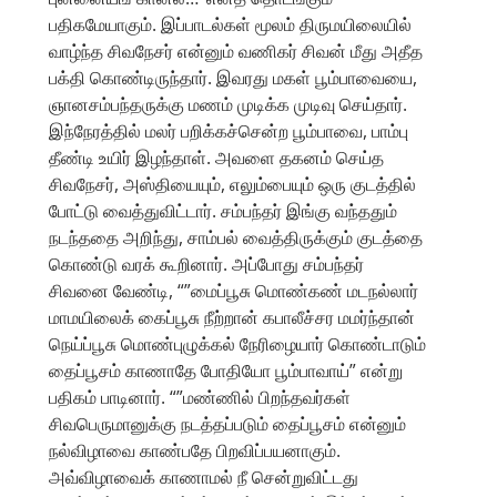
பதிகமேயாகும். இப்பாடல்கள் மூலம் திருமயிலையில்
வாழ்ந்த சிவநேசர் என்னும் வணிகர் சிவன் மீது அதீத
பக்தி கொண்டிருந்தார். இவரது மகள் பூம்பாவையை,
ஞானசம்பந்தருக்கு மணம் முடிக்க முடிவு செய்தார்.
இந்நேரத்தில் மலர் பறிக்கச்சென்ற பூம்பாவை, பாம்பு
தீண்டி உயிர் இழந்தாள். அவளை தகனம் செய்த
சிவநேசர், அஸ்தியையும், எலும்பையும் ஒரு குடத்தில்
போட்டு வைத்துவிட்டார். சம்பந்தர் இங்கு வந்ததும்
நடந்ததை அறிந்து, சாம்பல் வைத்திருக்கும் குடத்தை
கொண்டு வரக் கூறினார். அப்போது சம்பந்தர்
சிவனை வேண்டி, “”மைப்பூசு மொண்கண் மடநல்லார்
மாமயிலைக் கைப்பூசு நீற்றான் கபாலீச்சர மமர்ந்தான்
நெய்ப்பூசு மொண்புழுக்கல் நேரிழையார் கொண்டாடும்
தைப்பூசம் காணாதே போதியோ பூம்பாவாய்” என்று
பதிகம் பாடினார். “”மண்ணில் பிறந்தவர்கள்
சிவபெருமானுக்கு நடத்தப்படும் தைப்பூசம் என்னும்
நல்விழாவை காண்பதே பிறவிப்பயனாகும்.
அவ்விழாவைக் காணாமல் நீ சென்றுவிட்டது