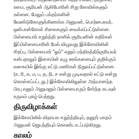
உமை, சூரியன் ஆகியோரின் சிறு கோவில்களும்
உள்ளன. மேலும் பக்தர்களின்
வேண்டுகோளுக்கிணங்க அனுமன், பொற்பைரவர்,
ஒன்பான்கோள் சிலைகளும் வைக்கப்பட்டுள்ளன.
பிள்ளையார் சதுர்த்தி நாளில் சூரியனின் கதிர்கள்
இப்பிள்ளையாரின் மேல் விழுவது இக்கோவிலின்
சிறப்பு. பிள்ளையார் “ஓம்” எனும் மந்திரத்திற்குரியவர்
என்பதாலும் இசையின் ஏழு சுரங்களையும் குறிக்கும்
வகையில் இங்கு எட்டு மணிகள் நிறுவப்பட்டுள்ளன.
(ச, ரி, க, ம, ப, த, நி, ச என்று முடிவதால் எட்டு என்று
கொள்ளப்பட்டது.) இக்கோவிலிலுள்ள அத்யானந்த
பிரபு எனும் அனுமனும் பிள்ளையாரும் சேர்ந்த கடவுள்
உருவம் புகழ் பெற்றது.
திருவிழாக்கள்
இக்கோயிலில் விநாயக சதுர்த்தியும், தனூர் மாதம்
அனுமன் ஜெயந்தியும் கொண்டாடப்படுகிறது.
காலம்