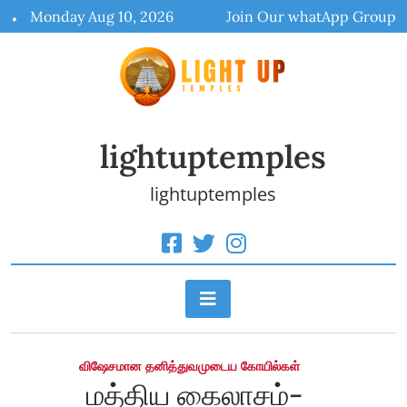
Skip
Monday Aug 10, 2026
Join Our whatApp Group
to
content
lightuptemples
lightuptemples
விஷேசமான தனித்துவமுடைய கோயில்கள்
மத்திய கைலாசம்-