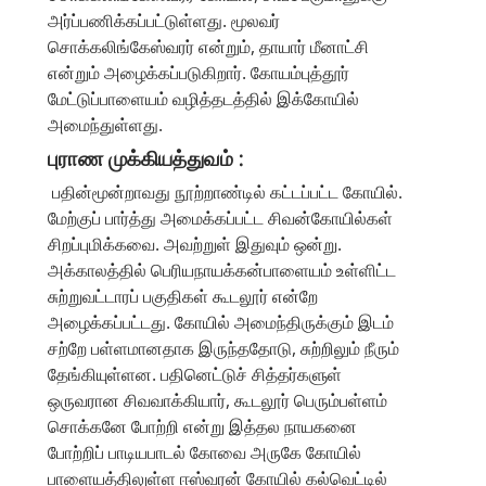
அர்ப்பணிக்கப்பட்டுள்ளது. மூலவர்
சொக்கலிங்கேஸ்வரர் என்றும், தாயார் மீனாட்சி
என்றும் அழைக்கப்படுகிறார். கோயம்புத்தூர்
மேட்டுப்பாளையம் வழித்தடத்தில் இக்கோயில்
அமைந்துள்ளது.
புராண முக்கியத்துவம் :
பதின்மூன்றாவது நூற்றாண்டில் கட்டப்பட்ட கோயில்.
மேற்குப் பார்த்து அமைக்கப்பட்ட சிவன்கோயில்கள்
சிறப்புமிக்கவை. அவற்றுள் இதுவும் ஒன்று.
அக்காலத்தில் பெரியநாயக்கன்பாளையம் உள்ளிட்ட
சுற்றுவட்டாரப் பகுதிகள் கூடலூர் என்றே
அழைக்கப்பட்டது. கோயில் அமைந்திருக்கும் இடம்
சற்றே பள்ளமானதாக இருந்ததோடு, சுற்றிலும் நீரும்
தேங்கியுள்ளன. பதினெட்டுச் சித்தர்களுள்
ஒருவரான சிவவாக்கியார், கூடலூர் பெரும்பள்ளம்
சொக்கனே போற்றி என்று இத்தல நாயகனை
போற்றிப் பாடியபாடல் கோவை அருகே கோயில்
பாளையத்திலுள்ள ஈஸ்வரன் கோயில் கல்வெட்டில்