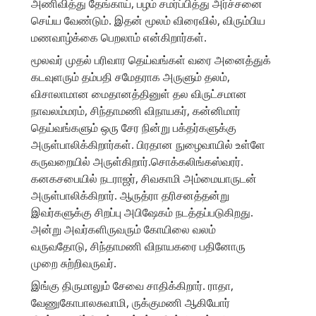
அணிவித்து தேங்காய், பழம் சமர்ப்பித்து அர்ச்சனை
செய்ய வேண்டும். இதன் மூலம் விரைவில், விரும்பிய
மணவாழ்க்கை பெறலாம் என்கிறார்கள்.
மூலவர் முதல் பரிவார தெய்வங்கள் வரை அனைத்துக்
கடவுளரும் தம்பதி சமேதராக அருளும் தலம்,
விசாலாமான மைதானத்தினுள் தல விருட்சமான
நாவலம்மரம், சிந்தாமணி விநாயகர், கன்னிமார்
தெய்வங்களும் ஒரு சேர நின்று பக்தர்களுக்கு
அருள்பாலிக்கிறார்கள். பிரதான நுழைவாயில் உள்ளே
கருவறையில் அருள்கிறார்.சொக்கலிங்கஸ்வரர்.
கனகசபையில் நடராஜர், சிவகாமி அம்மையாருடன்
அருள்பாலிக்கிறார். ஆருத்ரா தரிசனத்தன்று
இவர்களுக்கு சிறப்பு அபிஷேகம் நடத்தப்படுகிறது.
அன்று அவர்களிருவரும் கோயிலை வலம்
வருவதோடு, சிந்தாமணி விநாயகரை பதினோரு
முறை சுற்றிவருவர்.
இங்கு திருமாலும் சேவை சாதிக்கிறார். ராதா,
வேணுகோபாலசுவாமி, ருக்குமணி ஆகியோர்