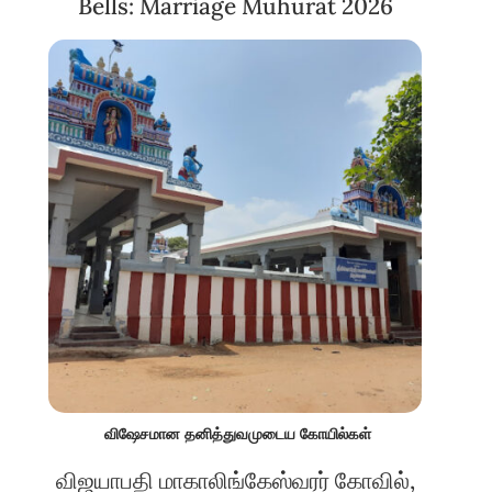
Bells: Marriage Muhurat 2026
விஷேசமான தனித்துவமுடைய கோயில்கள்
விஜயாபதி மாகாலிங்கேஸ்வரர் கோவில்,