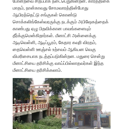
போன்றவை சிறப்பாக நடைபெறுகின்றன. கார்த்திகை
மாதம், நான்காவது சோமவாரத்தின்போது
ஆயிரத்தெட்டு சங்குகள் கொண்டு
சொக்கலிங்கேஸ்வரருக்கு நடக்கும் அபிஷேகத்தைக்
காண்பது ஏழு பிறவிக்கான பாவங்களையும்
தீர்க்குமென்கிறார்கள். மீனாட்சி அன்னைக்கு
ஆடிவெள்ளி, ஆடிப்பூரம், கேதார கவுரி விரதம்,
தைவெள்ளி ஊஞ்சல் உற்சவம் ஆகியன வெகு
விமரிசையாக நடத்தப்படுகின்றன. மதுரை சென்று
மீனாட்சியை தரிசிக்கு வாய்ப்பில்லாதவர்கள் இந்த
மீனாட்சியை தரிசிக்கலாம்.