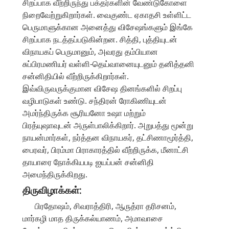
சிறப்பாக வீற்றிருந்து பக்தர்களின் வேண்டுகோளை
நிறைவேற்றுகிறார்கள். வைகுண்ட ஏகாதசி உள்ளிட்ட
பெருமாளுக்கான அனைத்து விசேஷங்களும் இங்கே
சிறப்பாக நடத்தப்படுகின்றன. சித்தி, புத்தியுடன்
விநாயகப் பெருமானும், அவரது தம்பியான
சுப்பிரமணியர் வள்ளி-தெய்வானையுடனும் தனித்தனி
சன்னிதியில் வீற்றிருக்கிறார்கள்.
இவ்விருவருக்குமான விசேஷ தினங்களில் சிறப்பு
வழிபாடுகள் உண்டு. சந்திரன் ரோகிணியுடன்
அமர்ந்திருக்க சூரியனோ உஷா மற்றும்
பிரத்யுஷாவுடன் அருள்பாலிக்கிறார். அறுபத்து மூன்று
நாயன்மார்கள், நர்த்தன விநாயகர், தட்சிணாமூர்த்தி,
பைரவர், பிரம்மா பிராகாரத்தில் வீற்றிருக்க, மீனாட்சி
தாயாரை நோக்கியபடி ஐயப்பன் சன்னிதி
அமைந்திருக்கிறது.
திருவிழாக்கள்:
பிரதோஷம், சிவராத்திரி, ஆருத்ரா தரிசனம்,
மார்கழி மாத திருக்கல்யாணம், அமாவாசை