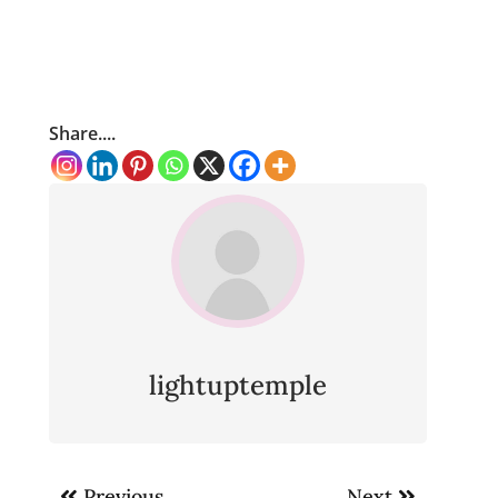
Share....
lightuptemple
Post
Previous
Next