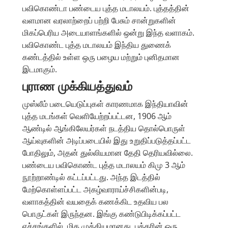
பவிகொண்டா பண்டைய புத்த மடாலயம். புத்தத்தின்
வளமான வரலாற்றைப் பற்றி பேசும் சான்றுகளின்
மிகப்பெரிய அடையாளங்களில் ஒன்று இந்த வளாகம்.
பவிகொண்ட புத்த மடாலயம் இந்திய துணைக்
கண்டத்தில் உள்ள ஒரு பழைய மற்றும் புனிதமான
இடமாகும்.
புராண முக்கியத்துவம்
முஸ்லீம் படையெடுப்புகள் காரணமாக இந்தியாவின்
புத்த மடங்கள் வெளியேற்றப்பட்டன, 1906 ஆம்
ஆண்டில் ஆங்கிலேயர்கள் நடத்திய தொல்பொருள்
ஆய்வுகளின் அடிப்படையில் இது உறுதிப்படுத்தப்பட்ட
போதிலும், அதன் துல்லியமான தேதி தெரியவில்லை.
பண்டைய பவிகொண்ட புத்த மடாலயம் கிமு 3 ஆம்
நூற்றாண்டில் கட்டப்பட்டது. அந்த இடத்தில்
மேற்கொள்ளப்பட்ட அகழ்வாராய்ச்சிகளின்படி,
வளாகத்தின் வயதைக் கணக்கிட உதவிய பல
பொருட்கள் இருந்தன. இங்கு கண்டுபிடிக்கப்பட்ட
எச்சங்களில், மிக முக்கியமானது, புத்தரின் ஒரு