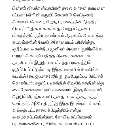
பின்னர் வீரபத்ர ஸ்வாமிகள் தலை அரசன் தக்ஷனை
பட்டீசா (வீரரின் கருவி) கொண்டு வெட்டினார்.
அவரைக் கொன்ற பிறகு, புராணத்தின் ஆத்திரம்
மிகவும் அதிகமாக உள்ளது. மேலும் தேவகூட
பர்வதத்தில் ருத்ர தாண்டவம் ஆடினார். அனைத்து
கடவுள்களின் வேண்டுகோளையும் பரிசீலித்து,
குறிப்பாக அகஸ்திய முனிவர் அவரை குளிர்விக்க
மற்றும் அமைதிப்படுத்த அவரை கைகளால்
தழுவினார். இறுதியாக ஸ்கந்த புராணத்தில்
குறிப்பிடப்பட்டுள்ளபடி இந்த மலையில் சிவலிங்க
வடிவில் (சுயரூபமாக) இங்கு குடியேறும்படி கேட்டுக்
கொண்டார். சதுரப் பலகத்தில் சிவலிங்கத்தின் மீது
கை ரேகைகளை நாம் காணலாம். இந்த கோதாவரி
ஆற்றில் வீரபத்ரசுவாமி தனது பட்டிசத்தை சுத்தம்
செய்தார். அப்போதிருந்து இந்த இடங்கள் பட்டிசம்
அல்லது பட்டிசாசல க்ஷேத்திரம் என்று
அழைக்கப்படுகின்றன. கோயில் கட்டுமானம் –
புராணங்களின்படி விஸ்வ கர்மாவால் கட்டப்பட்ட