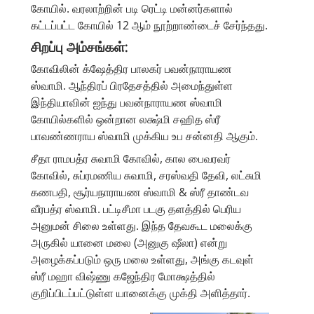
கோயில். வரலாற்றின் படி ரெட்டி மன்னர்களால்
கட்டப்பட்ட கோயில் 12 ஆம் நூற்றாண்டைச் சேர்ந்தது.
சிறப்பு அம்சங்கள்:
கோவிலின் க்ஷேத்திர பாலகர் பவன்நாராயண
ஸ்வாமி. ஆந்திரப் பிரதேசத்தில் அமைந்துள்ள
இந்தியாவின் ஐந்து பவன்நாராயண ஸ்வாமி
கோயில்களில் ஒன்றான லக்ஷ்மி சஹித ஸ்ரீ
பாவண்ணராய ஸ்வாமி முக்கிய உப சன்னதி ஆகும்.
சீதா ராமபத்ர சுவாமி கோவில், கால பைவரவர்
கோவில், சுப்ரமணிய சுவாமி, சரஸ்வதி தேவி, லட்சுமி
கணபதி, சூர்யநாராயண ஸ்வாமி & ஸ்ரீ தாண்டவ
வீரபத்ர ஸ்வாமி. பட்டிசீமா படகு தளத்தில் பெரிய
அனுமன் சிலை உள்ளது. இந்த தேவகூட மலைக்கு
அருகில் யானை மலை (அனுகு ஷீலா) என்று
அழைக்கப்படும் ஒரு மலை உள்ளது, அங்கு கடவுள்
ஸ்ரீ மஹா விஷ்ணு கஜேந்திர மோக்ஷத்தில்
குறிப்பிடப்பட்டுள்ள யானைக்கு முக்தி அளித்தார்.