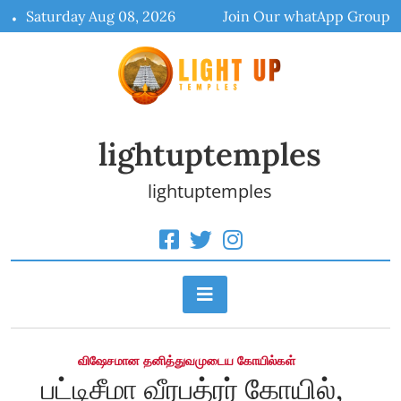
Skip
Saturday Aug 08, 2026
Join Our whatApp Group
to
content
lightuptemples
lightuptemples
விஷேசமான தனித்துவமுடைய கோயில்கள்
பட்டிசீமா வீரபத்ரர் கோயில்,