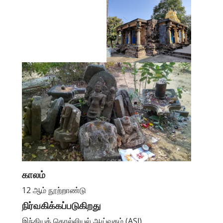
காலம்
12 ஆம் நூற்றாண்டு
நிர்வகிக்கப்படுகிறது
இந்தியத் தொல்லியல் ஆய்வகம் (ASI)