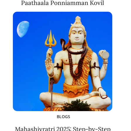
Paathaala Ponniamman Kovil
BLOGS
Mahashivratri 2025: Step-by-Step