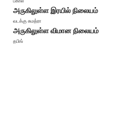
பகால்
அருகிலுள்ள இரயில் நிலையம்
வடக்கு சுமத்ரா
அருகிலுள்ள விமான நிலையம்
தபிங்