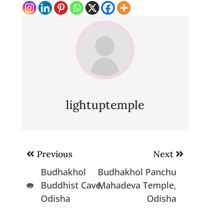
lightuptemple
Post
Previous
Next
navigation
Budhakhol
Budhakhol Panchu
Buddhist Cave,
Mahadeva Temple,
Odisha
Odisha