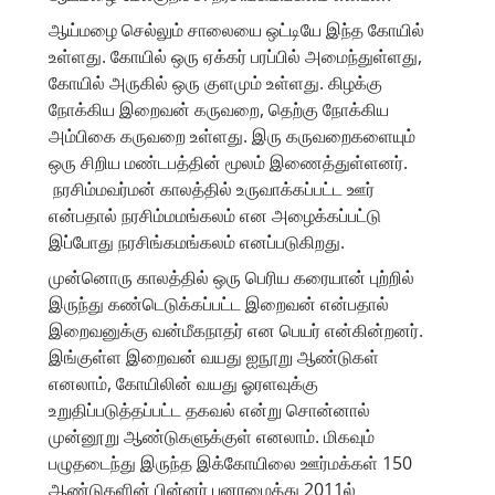
ஆய்மழை செல்லும் சாலையை ஒட்டியே இந்த கோயில்
உள்ளது. கோயில் ஒரு ஏக்கர் பரப்பில் அமைந்துள்ளது,
கோயில் அருகில் ஒரு குளமும் உள்ளது. கிழக்கு
நோக்கிய இறைவன் கருவறை, தெற்கு நோக்கிய
அம்பிகை கருவறை உள்ளது. இரு கருவறைகளையும்
ஒரு சிறிய மண்டபத்தின் மூலம் இணைத்துள்ளனர்.
நரசிம்மவர்மன் காலத்தில் உருவாக்கப்பட்ட ஊர்
என்பதால் நரசிம்மமங்கலம் என அழைக்கப்பட்டு
இப்போது நரசிங்கமங்கலம் எனப்படுகிறது.
முன்னொரு காலத்தில் ஒரு பெரிய கரையான் புற்றில்
இருந்து கண்டெடுக்கப்பட்ட இறைவன் என்பதால்
இறைவனுக்கு வன்மீகநாதர் என பெயர் என்கின்றனர்.
இங்குள்ள இறைவன் வயது ஐநூறு ஆண்டுகள்
எனலாம், கோயிலின் வயது ஓரளவுக்கு
உறுதிப்படுத்தப்பட்ட தகவல் என்று சொன்னால்
முன்னூறு ஆண்டுகளுக்குள் எனலாம். மிகவும்
பழுதடைந்து இருந்த இக்கோயிலை ஊர்மக்கள் 150
ஆண்டுகளின் பின்னர் புனரமைத்து 2011ல்