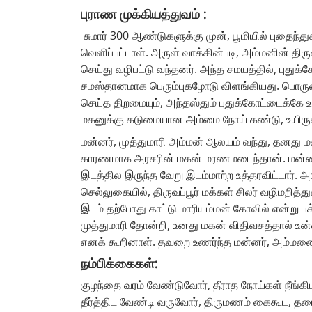
புராண முக்கியத்துவம் :
சுமார் 300 ஆண்டுகளுக்கு முன், பூமியில் புதைந்த
வெளிப்பட்டாள். அருள் வாக்கின்படி, அம்மனின் திர
செய்து வழிபட்டு வந்தனர். அந்த சமயத்தில், புது
சமஸ்தானமாக பெரும்புகழோடு விளங்கியது. பொருள
செய்த திறமையும், அந்தஸ்தும் புதுக்கோட்டைக்க
மகனுக்கு கடுமையான அம்மை நோய் கண்டு, உயிருக
மன்னர், முத்துமாரி அம்மன் ஆலயம் வந்து, தனது மக
காரணமாக அரசரின் மகன் மரணமடைந்தான். மன்னர் ஆ
இடத்தில இருந்த வேறு இடம்மாற்ற உத்தரவிட்டார்
செல்லுகையில், திருவப்பூர் மக்கள் சிலர் வழிமறித்
இடம் தற்போது காட்டு மாரியம்மன் கோவில் என்று ப
முத்துமாரி தோன்றி, உனது மகன் விதிவசத்தால் உ
எனக் கூறினாள். தவறை உணர்ந்த மன்னர், அம்மனை ம
நம்பிக்கைகள்:
குழந்தை வரம் வேண்டுவோர், தீராத நோய்கள் நீங்கிட
தீர்த்திட வேண்டி வருவோர், திருமணம் கைகூட, 