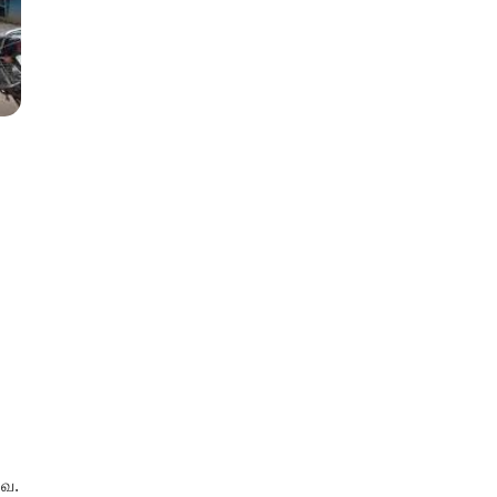
்
வை.