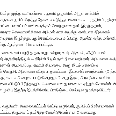
ுகிடந்த முத்து மாரியன்னை, பூசாரி ஒருவரின் அருள்வாக்கில்
ுவருவை பூமியிலிருந்து தோண்டி எடுத்து பச்சைக் கூடாரத்தில் பிரதிஷ
க்கோட்டை மாவட்டம் மன்னருக்குச் சொந்தமானதாய் இருந்ததால்,
ாதார செலவாணிக்காக அம்மன் காசு அடித்து தனியாக நிர்வாகம்
ே உரியதாக இருந்தது. புதுக்கோட்டையை அப்போது ஆண்டு வந்த மன்னரி
்கு ஆபத்தான நிலை ஏற்பட்டது.
னைக் காப்பாற்றித் தருமாறு மன்றாடினார். ஆனால், விதிப் பயன்
த்திரத்திலும் அதிர்ச்சியிலும் தன் நிலை மறந்தார். அம்பாளை அந
. அரசரின் ஆணைப்படி, சுவாமி சிலையை வேறு இடம் கொண்டு
துக் கெஞ்சி, அம்பாளை மீட்டு பாதுகாப்பான இடத்தில் வைத்தனர். (அந்த
க்தர்களால் அழைக்கப்படுகின்றது). அன்று இரவு, அரசரின் கனவில்
ன்னை விட்டுப் பிரிந்தாலும், அவனை எனது மகனாக ஏற்றுக் கொண்டேன
ுன்பு இருந்த இடத்திலேயே பிரதிஷ்டை செய்யுமாறு உத்தரவிட்டார்.
 வருவோர், வேலைவாய்ப்புக் கேட்டு வருவோர், குடும்பப் பிரச்சனைகள்
தடைப்பட்ட திருமணம் நடந்தேற வேண்டுவோர் என அனைவரது