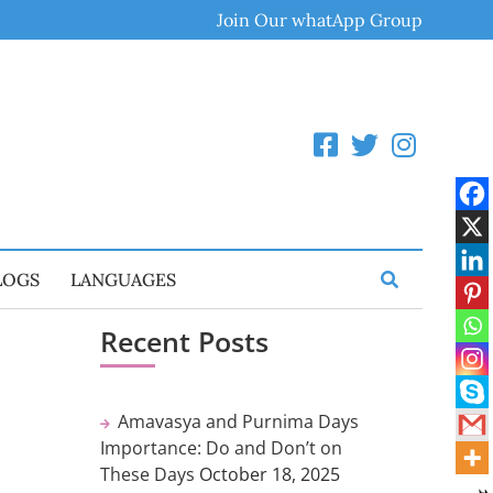
Join Our whatApp Group
LOGS
LANGUAGES
Recent Posts
Amavasya and Purnima Days
Importance: Do and Don’t on
These Days
October 18, 2025