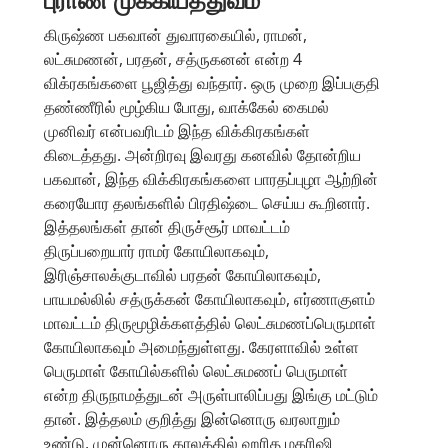
புராண முக்கியத்துவம்
கிருஷ்ண பகவான் துவாரகையில், ராமன்,
லட்சுமணன், பரதன், சத்ருகனன் என்ற 4
விக்ரகங்களை பூஜித்து வந்தார். ஒரு முறை இப்பகுதி
தண்ணீரில் மூழ்கிய போது, வாக்கேல் கைமல்
முனிவர் என்பவரிடம் இந்த விக்கிரகங்கள்
கிடைத்தது. அன்றிரவு இவரது கனவில் தோன்றிய
பகவான், இந்த விக்கிரகங்களை பாரதப்புழா ஆற்றின்
கரையோர தலங்களில் பிரதிஷ்டை செய்ய கூறினார்.
இத்தலங்கள் தான் திருச்சூர் மாவட்டம்
திருப்பறையார் ராமர் கோயிலாகவும்,
இரிஞ்சாலக்குடாவில் பரதன் கோயிலாகவும்,
பாயமல்லில் சத்ருக்கன் கோயிலாகவும், எர்ணாகுளம்
மாவட்டம் திருமூழிக்களத்தில் லெட்சுமணப்பெருமாள்
கோயிலாகவும் அமைந்துள்ளது. கேரளாவில் உள்ள
பெருமாள் கோயில்களில் லெட்சுமணப் பெருமாள்
என்ற திருநாமத்துடன் அருள்பாலிப்பது இங்கு மட்டும்
தான். இத்தலம் குறித்து இன்னொரு வரலாறும்
உண்டு. முன்னொரு காலத்தில் ஹரித மகரிஷி