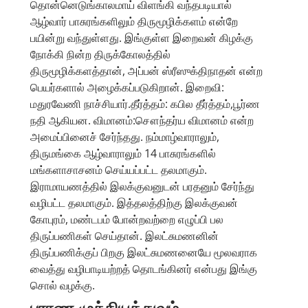
தொன்னெடுங்காலமாய் விளங்கி வந்தபடியால்
ஆழ்வார் பாசுரங்களிலும் திருமூழிக்களம் என்றே
பயின்று வந்துள்ளது. இங்குள்ள இறைவன் கிழக்கு
நோக்கி நின்ற திருக்கோலத்தில்
திருமூழிக்களத்தான், அப்பன் ஸ்ரீஸுக்திநாதன் என்ற
பெயர்களால் அழைக்கப்படுகிறான். இறைவி:
மதுரவேணி நாச்சியார்.தீர்த்தம்: கபில தீர்த்தம்,பூர்ண
நதி ஆகியன. விமானம்:சௌந்தர்ய விமானம் என்ற
அமைப்பினைச் சேர்ந்தது. நம்மாழ்வாராலும்,
திருமங்கை ஆழ்வாராலும் 14 பாசுரங்களில்
மங்களாசாசனம் செய்யப்பட்ட தலமாகும்.
இராமாயணத்தில் இலக்குவனுடன் பரதனும் சேர்ந்து
வழிபட்ட தலமாகும். இத்தலத்திற்கு இலக்குவன்
கோபுரம், மண்டபம் போன்றவற்றை எழுப்பி பல
திருப்பணிகள் செய்தான். இலட்சுமணனின்
திருப்பணிக்குப் பிறகு இலட்சுமணனையே மூலவராக
வைத்து வழிபாடியற்றத் தொடங்கினர் என்பது இங்கு
சொல் வழக்கு.