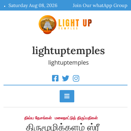
Skip
Saturday Aug 08, 2026
Join Our whatApp Group
to
content
lightuptemples
lightuptemples
திவ்ய தேசங்கள்
மலைநாட்டுத் திருப்பதிகள்
திருமூழிக்களம் ஸ்ரீ