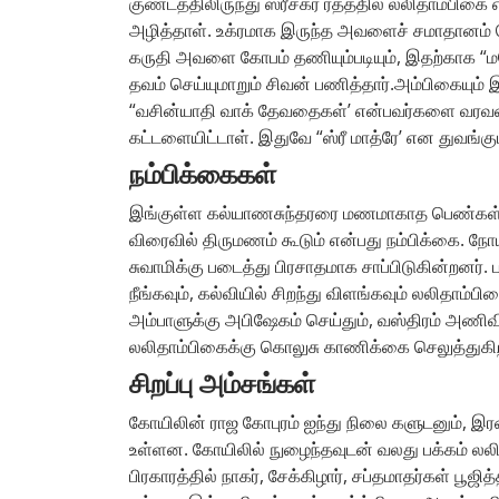
குண்டத்திலிருந்து ஸ்ரீசக்ர ரதத்தில் லலிதாம்பி
அழித்தாள். உக்ரமாக இருந்த அவளைச் சமாதானம் செய
கருதி அவளை கோபம் தணியும்படியும், இதற்காக “ம
தவம் செய்யுமாறும் சிவன் பணித்தார்.அம்பிகையும் 
“வசின்யாதி வாக் தேவதைகள்’ என்பவர்களை வரவழை
கட்டளையிட்டாள். இதுவே “ஸ்ரீ மாத்ரே’ என துவங்கு
நம்பிக்கைகள்
இங்குள்ள கல்யாணசுந்தரரை மணமாகாத பெண்கள் வழ
விரைவில் திருமணம் கூடும் என்பது நம்பிக்கை. ந
சுவாமிக்கு படைத்து பிரசாதமாக சாப்பிடுகின்றனர்.
நீங்கவும், கல்வியில் சிறந்து விளங்கவும் லலிதாம்ப
அம்பாளுக்கு அபிஷேகம் செய்தும், வஸ்திரம் அணிவி
லலிதாம்பிகைக்கு கொலுசு காணிக்கை செலுத்துகிற
சிறப்பு அம்சங்கள்
கோயிலின் ராஜ கோபுரம் ஐந்து நிலை களுடனும், இர
உள்ளன. கோயிலில் நுழைந்தவுடன் வலது பக்கம் லலி
பிரகாரத்தில் நாகர், சேக்கிழார், சப்தமாதர்கள் பூஜி