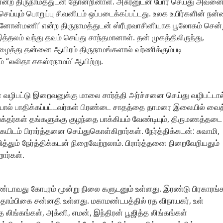
கை என்ற திருநாமத்துடன் தோன்றினாள். அசுரனுடன் போர் செய்து அவன
்யும் பொறுப்பு சிவனிடம் ஒப்படைக்கப்பட்டது. உலக உயிர்களின் நன
னோன்மணி’ என்ற திருநாமத்துடன் ஸ்ரீபுரவாசினியாக பூலோகம் சென்
இத்தலம் வந்து தவம் செய்து சாந்தமானாள். தன் முகத்திலிருந்து,
த்து தன்னை ஆயிரம் திருநாமங்களால் வர்ணிக்கும்படி
ம் “லலிதா சகஸ்ரநாமம்’ ஆயிற்று.
ிபட்டு இறைவனுக்கு மாலை சார்த்தி அர்ச்சனை செய்து வழிபட்டால
ோயால் பாதிக்கப்பட்டவர்கள் பிரண்டை சாதத்தை தாமரை இலையில் வைத
 பக்தர்கள் தங்களுக்கு குழந்தை பாக்கியம் வேண்டியும், திருமணத்தடை
ிகையிடம் பிரார்த்தனை செய்துகொள்கிறார்கள். நேர்த்திக்கடன்: சுவாமி,
த்தும் நேர்த்திக்கடன் நிறைவேற்றலாம். பிரார்த்தனை நிறைவேறியதும்
ார்கள்.
ண்டாவது கோபுரம் மூன்று நிலை களுடனும் உள்ளது. இரண்டு பிரகாரங்
தாம்பிகை சன்னதி உள்ளது. மகாமண்டபத்தில் ரத விநாயகர், உள்
த்த லிங்கங்கள், அக்னி, எமன், இந்திரன் பூஜித்த லிங்கங்கள்