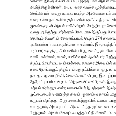
உள்ளன.இங்கு சிவன் சுயம்பு மூர்த்தியாக அருள்பாலிக
அமர்ந்திருக்கிறாள். அபய, வரத ஹஸ்த முத்திரைய
செய்கிறாள். வலது காலை மடித்த அம்பிகையைக் காண
வரை உள்ள நாட்களில் சூரியனின் ஒளிக்கதிர்கள் சிவ
முகங்களுடன் அருள்பாலிக்கிறார். சேத்திர புராணேஸ
வலதுபுறமிருந்து பார்த்தால் கோபமாக இருப்பது போலவ
தெரியும்.சிவனின் தேவாரப்பாடல் பெற்ற 274 சிவா
புவனேஸ்வரர் சுயம்புலிங்கமாக உள்ளார். இத்தலத்த
படிப்பவர்களுக்கு, அம்மனின் பரிபூரண அருள் கிடை
வாலி, சுக்ரீவன், எமன், சனீஸ்வரன் ஆகியோர் பிற
சிறப்பு. பிரண்டை அன்னத்தை, தாமரை இலையில் சுவ
சகல நோய்களும் தீரும் என்பது நம்பிக்கை. ஒரு காலத்த
தனது கருமை நீங்கி, செவ்வொளி பெற்று இன்புற்ற
தேரோட்டி யார் என்றால் “அருணன்’ என்பீர்கள். இவ
மற்றும் கர்த்துரு என்ற மனைவியர் இருந்தனர். இவ
முட்டையைக் கொடுத்த சிவன், ஓராண்டு காலம் பாது
கருடன் பிறந்தது. அது மகாவிஷ்ணுவின் வாகனமாகும் 
வராததால், அவசரப்பட்ட அவள் அந்த முட்டையை உடைத
பிறந்தான். அவள் மிகவும் வருத்தப்பட்டு சிவனிடம