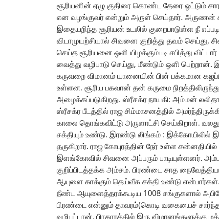
சூரியனின் ஏழு குதிரை கொண்ட தேரை ஓட்டும் ச
என வழங்குவர் என்றும் அருள் செய்தார். அருணன் 
இதையறிந்த சூரியன் உடலில் குறைபாடுள்ள நீ எப்பட
விடாமுயற்சியால் சிவனை குறித்து தவம் செய்து,
செய்த சூரியனை ஒளி யிழக்கும்படி சபித்து விட்ட
வைத்து வழிபாடு செய்து, மீண்டும் ஒளி பெற்றான்.
கருவறை விமானம் யானையின் பின் பக்கமான கஜப்பிர
உள்ளன. சூரிய பகவான் தன் கருமை நிறத்திலிருந்து 
அழைக்கப்படுகிறது. ஸ்ரீசக்ர நாயகி: அம்மன் லலித
ஸ்ரீசக்ர பீடத்தில் ராஜ சிம்மாசனத்தில் அமர்ந்தி
காலை தொங்கவிட்டு அருளாட்சி செய்கிறாள். வலத
சக்தியும் உண்டு. இரண்டு லிங்கம் : இக்கோயிலில்
தருகிறார். ராஜ கோபுரத்தின் நேர் உள்ள சன்னதியில
இளங்கோவில் சிவனை அப்பரும் பாடியுள்ளனர். அம்பாள
குறிப்பிடத்தக்க அம்சம். பிரண்டை சாத நைவேத்தி
ஆயுளை காக்கும் தெய்வீக சக்தி உண்டு என்பார
நீண்ட ஆயுளைத்தரக்கூடிய 1008 சங்குகளால் அபிஷ
பிரண்டை என்னும் தாவரம்(கொடி வகையைச் சார்ந்
வழிபட்டான். பிரகாரத்தில் இரு விமானங்களுக்கு மத்த