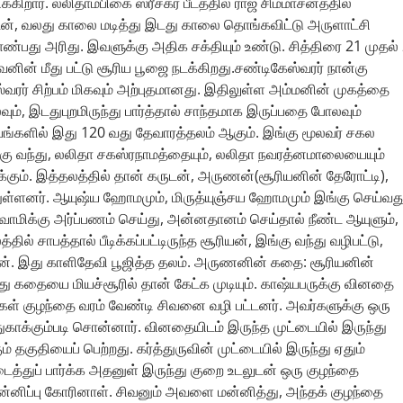
்கிறார். லலிதாம்பிகை ஸ்ரீசக்ர பீடத்தில் ராஜ சிம்மாசனத்தில்
ுடன், வலது காலை மடித்து இடது காலை தொங்கவிட்டு அருளாட்சி
்பது அரிது. இவளுக்கு அதிக சக்தியும் உண்டு. சித்திரை 21 முதல்
னின் மீது பட்டு சூரிய பூஜை நடக்கிறது.சண்டிகேஸ்வரர் நான்கு
்வரர் சிற்பம் மிகவும் அற்புதமானது. இதிலுள்ள அம்மனின் முகத்தை
ும், இடதுபுறமிருந்து பார்த்தால் சாந்தமாக இருப்பதை போலவும்
லயங்களில் இது 120 வது தேவாரத்தலம் ஆகும். இங்கு மூலவர் சகல
ிற்கு வந்து, லலிதா சகஸ்ரநாமத்தையும், லலிதா நவரத்னமாலையையும்
க்கும். இத்தலத்தில் தான் கருடன், அருணன்(சூரியனின் தேரோட்டி),
ந்துள்ளனர். ஆயுஷ்ய ஹோமமும், மிருத்யுஞ்சய ஹோமமும் இங்கு செய்வத
ாமிக்கு அர்ப்பணம் செய்து, அன்னதானம் செய்தால் நீண்ட ஆயுளும்,
ில் சாபத்தால் பீடிக்கப்பட்டிருந்த சூரியன், இங்கு வந்து வழிபட்டு,
ான். இது காளிதேவி பூஜித்த தலம். அருணனின் கதை: சூரியனின்
ரது கதையை மியச்சூரில் தான் கேட்க முடியும். காஷ்யபருக்கு வினதை
ர்கள் குழந்தை வரம் வேண்டி சிவனை வழி பட்டனர். அவர்களுக்கு ஒரு
காக்கும்படி சொன்னார். வினதையிடம் இருந்த முட்டையில் இருந்து
தகுதியைப் பெற்றது. கர்த்துருவின் முட்டையில் இருந்து ஏதும்
்துப் பார்க்க அதனுள் இருந்து குறை உடலுடன் ஒரு குழந்தை
் மன்னிப்பு கோரினாள். சிவனும் அவளை மன்னித்து, அந்தக் குழந்தை