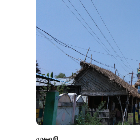
முகவரி