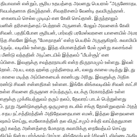
ாரதியாவான் என்றும், சூரிய உதயத்தை அவனது பெயரால் “அருணோதயம
சிவபக்தனாக திகழ்ந்தான். சிவதரிசனம் வேண்டி தவமிருந்தான்.
ி கைலாயம் செல்ல முடியும் என கேலி செய்தான். இருந்தாலும்
 சிவனின் தரிசனத்தைப் பெற்றான் அருணன். மேலும் அவனைக் கேலி
ார் சிவன். பதறிப்போன சூரியன், பார்வதி பரமேஸ்வரனை யானையில் அம
 இந்த சிவனே இங்கு “மேகநாதன்’ என்ற பெயரில் அருளுகிறார். சுவாமியி
ுஷ்ட வடிவில் உள்ளது. இந்த விமானத்தின் மேல் மூன்று கலசங்கள்
மீண்டு வந்ததின் அடிப்டையில் இத்தலம் “மீயச்சூர்’ என
ாம்பிகை. இவளுக்கு சவுந்தரநாயகி என்ற திருநாமமும் உள்ளது. இவள்
ருக்கிறாள். அபய, வரத ஹஸ்த முத்திரையுடன், வலது காலை மடித்து இடது
ு காலை மடித்த அம்பிகையைக் காண்பது அரிது. இவளுக்கு அதிக
 இரண்டு சிவன் சன்னதிகள் உள்ளன. இங்கே லிங்கவடிவில் சிவன் காட்ச
் உள்ள சிவனை திருஞான சம்பந்தரும், வடக்கு பிரகாரத்தில் உள்ள
ுக்கு முக்கியத்துவம் தரும் தலம், தேவாரப் பாடல் பெற்றுள்ளது
யம். நூறு ஆண்டுகளுக்கு ஒருமுறை கடலில் சங்கு தோன்றுவதால் அதற்
்கள். சதய நட்சத்திரத்தின் அதிதேவதையான எமன், இத்தல இறைவனை
ேகம் செய்து, எமலோகத்தின் தல விருட்சமும் சக்தி வாய்ந்ததுமான
தது) கலந்த அன்னத்தை மேகநாத சுவாமிக்கு நைவேத்யம் செய்து
ியில் நின்று பார்த்தால் பிரம்மா, லிங்கோத்பவர் (சிவன்), விஷ்ணு ஆகி