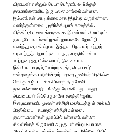
விநாயகர் என்னும் பெயர் பெற்றார். அடுத்துத்
தலமரங்களாகிய இரு பனைமரங்கள் உள்ளன.
இம்மரங்கள் நெடுங்காலமாக இருந்து வருகின்றன.
வளர்ந்துள்ளவை முதிர்ச்சியுறுங் காலத்தில்,
வித்திட்டு முளைக்காததாக, இரண்டின் அடியிலும்
முறையே பனங்கன்றுகள் தாமாகவே தோன்றி
வளர்ந்து வருகின்றன. இத்தல விநாயகர் சுந்தரர்
வரலாற்றுத் தொடர்புடைய திருவாரூரில் உள்ள
மாற்றுரைத்த பிள்ளையார் நினைவாக
இவ்விநாயகரும், “மாற்றுரைத்த விநாயகர்’
என்றழைக்கப்படுகின்றார். பராசர முனிவர் பிரதிஷ்டை
செய்து வழிபட்ட சிவலிங்கத் திருமேனி –
தாலவனேஸ்வரர் – மேற்கு நோக்கியது – சதுர
ஆவுடையார் இப்பெருமானே தலத்திற்குரிய
இறைவராவார். மூலவர் சந்நிதி மண்டபத்துள் நால்வர்
பிரதிஷ்டை – நடராஜர் சந்நிதி உள்ளன.
துவாரபாலகர்கள் முகப்பில் உள்ளனர். உள்ளே
சிவலிங்கத் திருமேனி அழகுடன் சற்று உயரமாக
அருட்பொலிவுடன் விளங்குகின்றது. இக்கோயிலில்