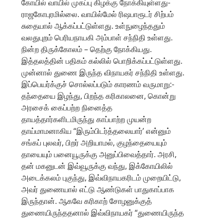
கோயில் வாயில் முகப்பு கிழக்கு நோக்கியுள்ளது-
ராஜகோபுரமில்லை. வாயில்மேல் ரிஷபாரூடர் சிற்பம்
சுதையால் ஆக்கப்பட்டுள்ளது. உள்நுழைந்ததும்
வலதுபுறம் பெரியநாயகி அம்பாள் சந்நிதி உள்ளது.
நின்ற திருக்கோலம் – தெற்கு நோக்கியது.
இத்தலத்தின் பதிகம் கல்லில் பொறிக்கப்பட்டுள்ளது.
முன்னால் துணை இருந்த விநாயகர் சந்நிதி உள்ளது.
இப்பெயர்க்குச் சொல்லப்படும் காரணம் வருமாறு:-
தந்தையை இழந்து, பிறந்த கரிகாலனை, கொன்று
அரசைக் கைப்பற்ற நினைத்த
தாயத்தார்களிடமிருந்து காப்பாற்ற முயன்ற
தாய்மாமனாகிய “இரும்பிடர்த்தலையார்’ என்னும்
சங்கப் புலவர், பிறர் அறியாமல், குழந்தையையும்
தாயையும் பனையூருக்கு அனுப்பிவைத்தார். அரசி,
தன் மகனுடன் இவ்வூருக்கு வந்து, இக்கோயிலில்
அடைக்கலம் புகுந்து, இவ்விநாயகரிடம் முறையிட்டு,
அவர் துணையால் எட்டு ஆண்டுகள் பாதுகாப்பாக
இருந்தான். ஆகவே கரிகாற் சோழனுக்குத்
துணையிருந்ததனால் இவ்விநாயகர் “துணையிருந்த