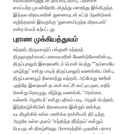
கரிகாற்சோழனுடன் தாயார்(அரசி), அரசைக்
கைப்பற்ற முயன்றோரிடமிருந்து மறைந்து இங்கிருந்த
இத்தல விநாயகரின் துணையுடன் எட்டு ஆண்டுகள்
கழித்ததால் இவருக்கு ’துணையிருந்த விநாயகர்’
என்ற பெயர் ஏற்பட்டது.
புராண முக்கியத்துவம்
சுந்தரர், திருவாரூர்ப் பங்குனி உத்தரத்
திருநாளுக்காகப் பரவையாரின் வேண்டுகோளின்படி,
திருப்புகலூர் இறைவனிடம் பொன் பெற்று “”தம்மையே
புகழ்ந்து” என்று பாடித் திருப்புகலூர் வணங்கிய பின்பு,
திருப்பனையூர் நினைத்து வந்தார். அப்போது ஊரின்
புறத்தே இறைவன் நடனக் காட்சி காட்டியருள, எதிர்
சென்று தொழுது, வீழ்ந்து வணங்கி, “அரங்காட
வல்லார் அழகியர்’ என்று பதிகம் பாடி, அருள் பெற்றார்.
இந்நிகழ்ச்சியின் நினைவாக இன்றும் ஊர்க்கு
வடகிழக்கில் உள்ள மணிக்க நாச்சியார் திட்டிற்கு
அருகே உள்ள குளம் “சந்தித்த தீர்த்தம்’ என்றும்
பெயருடன் திகழ்கிறது. பிரகாரத்தில் முதலில் பராசர