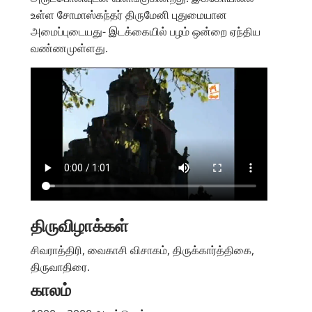
உள்ள சோமாஸ்கந்தர் திருமேனி புதுமையான
அமைப்புடையது- இடக்கையில் பழம் ஒன்றை ஏந்திய
வண்ணமுள்ளது.
திருவிழாக்கள்
சிவராத்திரி, வைகாசி விசாகம், திருக்கார்த்திகை,
திருவாதிரை.
காலம்