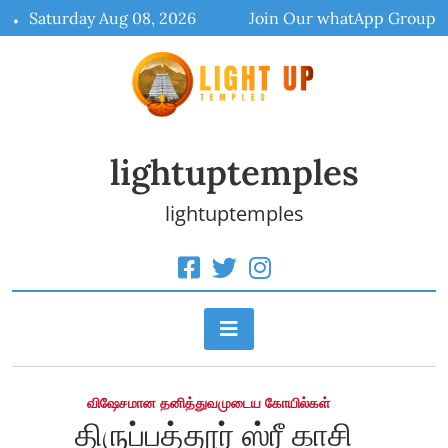
Skip
Saturday Aug 08, 2026
Join Our whatApp Group
to
content
lightuptemples
lightuptemples
விஷேசமான தனித்துவமுடைய கோயில்கள்
திருப்பத்தூர் ஸ்ரீ காசி