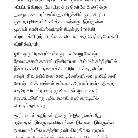
நம்பப்படுகிறது. கோயிலுக்கு தெற்கே 3 அடுக்கு
நுழைவு கோபுரம் உள்ளது. கிழக்கில் ஒரு பெரிய
குளம், புலிபைச்சி தீர்த்தம் உள்ளது. இங்குள்ள
மூலவர் காசி விஸ்வநாதர் கிழக்கு நோக்கி
வீற்றிருக்கிறார். அன்னை விசாலாக்ஷி தெற்கு நோக்கி
வீற்றிக்கிறார்.
ஒரே ஒரு பிரகாரம் உள்ளது. பல்வேறு கோஷ்ட
தேவதைகள் காணப்படுகின்றன. அம்மன் சந்நிதியில்
இச்சா சக்தி, ஞானசக்தி, கிரியா சக்தி, வித்யா
சக்தி, சிவ துர்க்கை, சண்டிகேஸ்வரி என தனித்தனி
கோஷ்ட விக்ரகங்கள் உள்ளன. அம்மன் சன்னதிக்கு
எதிரே வியாக்ரபாதர் முனிவரின் ஜீவ சமாதி
காணப்படுகிறது. ஜீவ சமாதி கண்ணாடியில்
பொதிந்துள்ளது.
சூரியனின் கதிர்கள் தினமும் இறைவன் மீது
படுவதால் இங்கு நவகிரகங்கள் இல்லை. இங்குள்ள
இறைவன் மீதும் சந்திர ஒளி விழுகிறது மற்றும்
பௌர்ணமி நாள் மங்களகரமானது. பிரகாரத்தில்