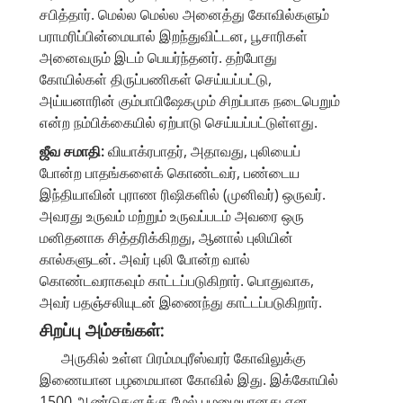
சபித்தார். மெல்ல மெல்ல அனைத்து கோவில்களும்
பராமரிப்பின்மையால் இறந்துவிட்டன, பூசாரிகள்
அனைவரும் இடம் பெயர்ந்தனர். தற்போது
கோயில்கள் திருப்பணிகள் செய்யப்பட்டு,
அய்யனாரின் கும்பாபிஷேகமும் சிறப்பாக நடைபெறும்
என்ற நம்பிக்கையில் ஏற்பாடு செய்யப்பட்டுள்ளது.
ஜீவ சமாதி:
வியாக்ரபாதர், அதாவது, புலியைப்
போன்ற பாதங்களைக் கொண்டவர், பண்டைய
இந்தியாவின் புராண ரிஷிகளில் (முனிவர்) ஒருவர்.
அவரது உருவம் மற்றும் உருவப்படம் அவரை ஒரு
மனிதனாக சித்தரிக்கிறது, ஆனால் புலியின்
கால்களுடன். அவர் புலி போன்ற வால்
கொண்டவராகவும் காட்டப்படுகிறார். பொதுவாக,
அவர் பதஞ்சலியுடன் இணைந்து காட்டப்படுகிறார்.
சிறப்பு அம்சங்கள்:
அருகில் உள்ள பிரம்மபுரீஸ்வரர் கோவிலுக்கு
இணையான பழமையான கோவில் இது. இக்கோயில்
1500 ஆண்டுகளுக்கு மேல் பழமையானது என