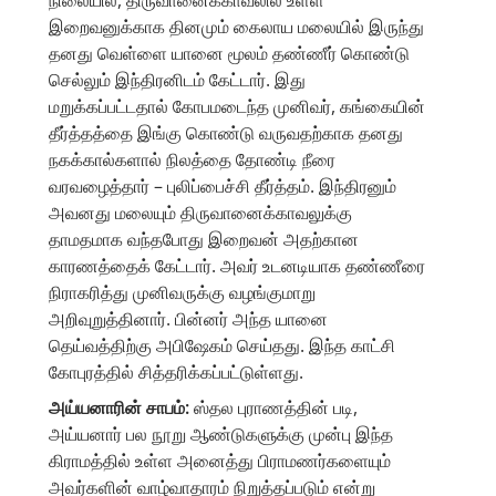
நிலையில், திருவானைக்காவலில் உள்ள
இறைவனுக்காக தினமும் கைலாய மலையில் இருந்து
தனது வெள்ளை யானை மூலம் தண்ணீர் கொண்டு
செல்லும் இந்திரனிடம் கேட்டார். இது
மறுக்கப்பட்டதால் கோபமடைந்த முனிவர், கங்கையின்
தீர்த்தத்தை இங்கு கொண்டு வருவதற்காக தனது
நகக்கால்களால் நிலத்தை தோண்டி நீரை
வரவழைத்தார் – புலிப்பைச்சி தீர்த்தம். இந்திரனும்
அவனது மலையும் திருவானைக்காவலுக்கு
தாமதமாக வந்தபோது இறைவன் அதற்கான
காரணத்தைக் கேட்டார். ​​அவர் உடனடியாக தண்ணீரை
நிராகரித்து முனிவருக்கு வழங்குமாறு
அறிவுறுத்தினார். பின்னர் அந்த யானை
தெய்வத்திற்கு அபிஷேகம் செய்தது. இந்த காட்சி
கோபுரத்தில் சித்தரிக்கப்பட்டுள்ளது.
அய்யனாரின் சாபம்:
ஸ்தல புராணத்தின் படி,
அய்யனார் பல நூறு ஆண்டுகளுக்கு முன்பு இந்த
கிராமத்தில் உள்ள அனைத்து பிராமணர்களையும்
அவர்களின் வாழ்வாதாரம் நிறுத்தப்படும் என்று