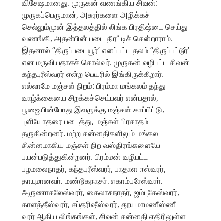
விசேஷமானது. முருகன் வணங்கிய சிவன்:
முருகப்பெருமான், அசுரர்களை அழிக்கச்
செல்லும்முன் இத்தலத்தில் லிங்க பிரதிஷ்டை செய்து
வணங்கி, அதன்பின் படை திரட்டிச் சென்றாராம்.
இதனால் “திருப்படையூர்’ எனப்பட்ட தலம் “திருப்பட்டூர்’
என மருவியதாகச் சொல்வர். முருகன் வழிபட்ட சிவன்
கந்தபுரீஸ்வரர் என்ற பெயரில் இங்கிருக்கிறார்.
எல்லாமே மஞ்சள் நிறம்: பிரம்மா மங்கலம் தந்து
வாழ்க்கையை சிறக்கச்செய்பவர் என்பதால்,
பூஜையின்போது இவருக்கு மஞ்சள் காப்பிட்டு,
புளியோதரை படைத்து, மஞ்சள் பிரசாதம்
தருகின்றனர். மற்ற சன்னதிகளிலும் மங்கல
சின்னமாகிய மஞ்சள் நிற வஸ்திரங்களையே
பயன்படுத்துகின்றனர். பிரம்மன் வழிபட்ட
பழமலைநாதர், கந்தபுரீஸ்வரர், பாதாள ஈஸ்வரர்,
தாயுமானவர், மண்டூகநாதர், ஏகாம்பரேஸ்வரர்,
அருணாசலேஸ்வரர், கைலாசநாதர், ஜம்புகேஸ்வரர்,
காளத்தீஸ்வரர், சப்தரிஷீஸ்வரர், தூயமாமணீஸ்ணீ
வரர் ஆகிய லிங்கங்கள், சிவன் சன்னதி எதிரிலுள்ள