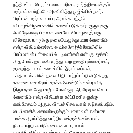
நந்தி உட்பட பெரும்பாலான பரிவார மூர்த்திகளுக்கும்
மஞ்சள் வஸ்திரமே அணிவித்து பூஜிக்கின்றனர்.
பிரம்மன் மஞ்சள் காப்பு அலங்காரத்தில்
வியாழக்கிழமைகளில் காணப்படுகிறார். குருவுக்கு
அதிதேவதை பிரம்மா. எனவே, வியாழன் இங்கு
விசேஷம். யாருக்கு தலையெழுத்து மாற வேண்டும்
என்ற விதி உள்ளதோ, அவர்களே இக்கோயிலில்
பிரம்மனின் பார்வையில் படுவார்கள் என்பது ஐதீகம்.
அதுபோல், தலையெழுத்து மாற தகுதியுள்ளவர்கள்,
குறைந்த பாவக் கணக்கில் இருப்பவர்கள்,
பக்திமான்களின் தலைவிதி மாற்றப்பட்டு விடுகிறது.
உதாரணமாக நோய் தாக்க வேண்டும் என்ற விதி
இருந்தால் அது மாறிப் போகிறது. ஆபரேஷன் செய்ய
வேண்டும் என்ற விதியுள்ள கர்ப்பிணிகளுக்கு
சுகப்பிரசவம் ஆகும். விரயச் செலவுகள் தடுக்கப்படும்.
பெயிலாகிக் கொண்டிருக்கும் மாணவன் நன்றாக
படிக்க ஆரம்பித்து உயர்நிலைக்குச் செல்வான்.
நியாயமற்ற கோரிக்கைகளை பிரம்மன்
கவனிப்பதில்லை என்பதுடன், மேலும் நமது நிலையை