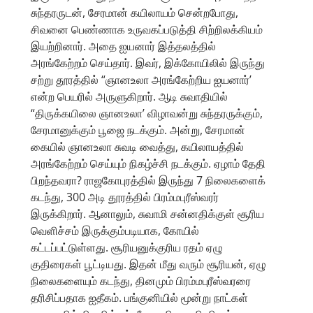
சுந்தரருடன், சேரமான் கயிலாயம் சென்றபோது,
சிவனை பெண்ணாக உருவகப்படுத்தி சிற்றிலக்கியம்
இயற்றினார். அதை ஐயனார் இத்தலத்தில்
அரங்கேற்றம் செய்தார். இவர், இக்கோயிலில் இருந்து
சற்று தூரத்தில் “ஞானஉலா அரங்கேற்றிய ஐயனார்’
என்ற பெயரில் அருளுகிறார். ஆடி சுவாதியில்
“திருக்கயிலை ஞானஉலா’ விழாவன்று சுந்தரருக்கும்,
சேரமானுக்கும் பூஜை நடக்கும். அன்று, சேரமான்
கையில் ஞானஉலா சுவடி வைத்து, கயிலாயத்தில்
அரங்கேற்றம் செய்யும் நிகழ்ச்சி நடக்கும். ஏழாம் தேதி
பிறந்தவரா? ராஜகோபுரத்தில் இருந்து 7 நிலைகளைக்
கடந்து, 300 அடி தூரத்தில் பிரம்மபுரீஸ்வரர்
இருக்கிறார். ஆனாலும், சுவாமி சன்னதிக்குள் சூரிய
வெளிச்சம் இருக்கும்படியாக, கோயில்
கட்டப்பட்டுள்ளது. சூரியனுக்குரிய ரதம் ஏழு
குதிரைகள் பூட்டியது. இதன் மீது வரும் சூரியன், ஏழு
நிலைகளையும் கடந்து, தினமும் பிரம்மபுரீஸ்வரரை
தரிசிப்பதாக ஐதீகம். பங்குனியில் மூன்று நாட்கள்