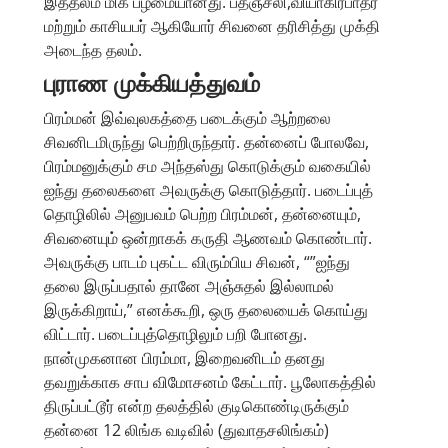
இத்தலம் மிக பழமையானது. பதஞ்சலி,வியாகிரபாதர்
மற்றும் காசியபர் ஆகியோர் சிவனை தரிசித்து முக்தி
அடைந்த தலம்.
புராண முக்கியத்துவம்
பிரம்மன் இவ்வுலகத்தை படைக்கும் ஆற்றலை
சிவனிடமிருந்து பெற்றிருந்தார். தன்னைப் போலவே,
பிரம்மனுக்கும் சம அந்தஸ்து கொடுக்கும் வகையில்
ஐந்து தலைகளை அவருக்கு கொடுத்தார். படைப்புத்
தொழிலில் அனுபவம் பெற்ற பிரம்மன், தன்னையும்,
சிவனையும் ஒன்றாகக் கருதி ஆணவம் கொண்டார்.
அவருக்கு பாடம் புகட்ட விரும்பிய சிவன், “”ஐந்து
தலை இருப்பதால் தானே அஞ்சுதல் இல்லாமல்
இருக்கிறாய்,” எனக்கூறி, ஒரு தலையைக் கொய்து
விட்டார். படைப்புத்தொழிலும் பறி போனது.
நான்முகனான பிரம்மா, இறைவனிடம் தனது
தவறுக்காக சாப விமோசனம் கேட்டார். பூலோகத்தில்
திருப்பட்டூர் என்ற தலத்தில் குடிகொண்டிருக்கும்
தன்னை 12 லிங்க வடிவில் (துவாதசலிங்கம்)