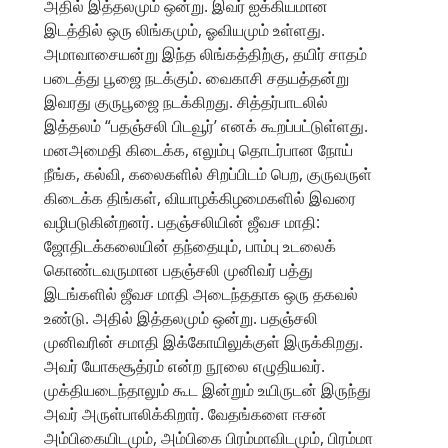
அதில் இத்தலமும் ஒன்று. இவர் ஐக்கியமான
இடத்தில் ஒரு லிங்கமும், ஓவியமும் உள்ளது.
அமாவாசையன்று இந்த லிங்கத்திற்கு, தயிர் சாதம்
படைத்து பூஜை நடக்கும். வைகாசி சதயத்தன்று
இவரது குருபூஜை நடக்கிறது. சித்தர்பாடலில்
இத்தலம் “பதஞ்சலி பிடவூர்’ எனக் கூறப்பட்டுள்ளது.
மனஅமைதி கிடைக்க, எலும்பு தொடர்பான நோய்
நீங்க, கல்வி, கலைகளில் சிறப்பிடம் பெற, குருவருள்
கிடைக்க திங்கள், வியாழக்கிழமைகளில் இவரை
வழிபடுகின்றனர். பதஞ்சலியின் ஜீவச மாதி:
ஜோதிடக்கலையின் தந்தையும், பாம்பு உடலைக்
கொண்டவருமான பதஞ்சலி முனிவர் பத்து
இடங்களில் ஜீவச மாதி அடைந்ததாக ஒரு தகவல்
உண்டு. அதில் இத்தலமும் ஒன்று. பதஞ்சலி
முனிவரின் சமாதி இக்கோயிலுக்குள் இருக்கிறது.
அவர் யோகசூத்ரம் என்ற நூலை எழுதியவர்.
முக்தியடைந்தாலும் கூட இன்றும் உயிருடன் இருந்து
அவர் அருள்பாலிக்கிறார். வேதங்களை ஈசன்
அம்பிகையிடமும், அம்பிகை பிரம்மாவிடமும், பிரம்மா