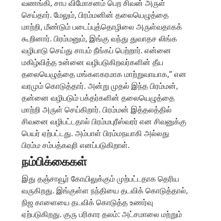
வணங்கி, சாப விமோசனம் பெற சிவன் அருள்
செய்தார். மேலும், பிரம்மனின் தலையெழுத்தை
மாற்றி, மீண்டும் படைப்புத்தொழிலை அருள்வதாகக்
கூறினார். பிரம்மனும், இங்கு வந்து துவாதச லிங்க
வழிபாடு செய்து சாபம் நீங்கப் பெற்றார். என்னை
மகிழ்வித்த உன்னை வழிபடுகிறவர்களின் தீய
தலையெழுத்தை மங்களகரமாக மாற்றுவாயாக,” என
வரமும் கொடுத்தார். அன்று முதல் இந்த பிரம்மன்,
தன்னை வழிபடும் பக்தர்களின் தலையெழுத்தை
மாற்றி அருள் செய்கிறார். பிரம்மன் இத்தலத்தில்
சிவனை வழிபட்டதால் பிரம்மபுரீஸ்வரர் என சிவனுக்கு
பெயர் ஏற்பட்டது. அம்பாள் பிரம்மநயாகி அல்லது
பிரம்ம சம்பத்கவுரி எனப்படுகிறாள்.
நம்பிக்கைகள்
இது தஞ்சாவூர் கோயிலுக்கும் முற்பட்டதாக தெரிய
வருகிறது. இங்குள்ள நந்தியை தடவிக் கொடுத்தால்,
நிஜ காளையை தடவிக் கொடுத்த உணர்வு
ஏற்படுகிறது. குரு பரிகார தலம்: அட்சமாலை மற்றும்