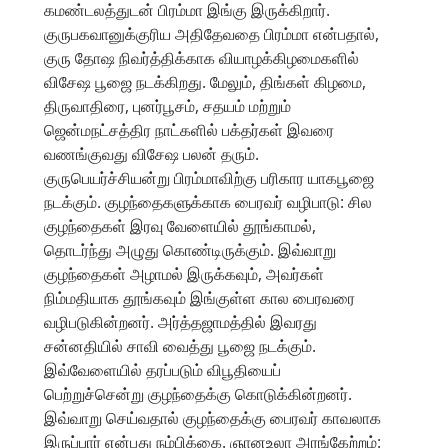
கமண்டலத்துடன் பிரம்மா இங்கு இருக்கிறார்.
குருபகவானுக்குரிய அதிதேவதை பிரம்மா என்பதால்,
குரு தோஷ நிவர்த்திக்காக வியாழக்கிழமைகளில்
விசேஷ பூஜை நடக்கிறது. மேலும், திங்கள் கிழமை,
திருவாதிரை, புனர்பூசம், சதயம் மற்றும்
ஜென்மநட்சத்திர நாட்களில் பக்தர்கள் இவரை
வணங்குவது விசேஷ பலன் தரும்.
குருபெயர்ச்சியன்று பிரம்மாவிற்கு பரிகார யாகபூஜை
நடக்கும். குழந்தைகளுக்காக பைரவர் வழிபாடு: சில
குழந்தைகள் இரவு வேளையில் தூங்காமல்,
தொடர்ந்து அழுது கொண்டிருக்கும். இவ்வாறு
குழந்தைகள் அழாமல் இருக்கவும், அவர்கள்
நிம்மதியாக தூங்கவும் இங்குள்ள கால பைரவரை
வழிபடுகின்றனர். அர்த்தஜாமத்தில் இவரது
சன்னதியில் சாவி வைத்து பூஜை நடக்கும்.
இவ்வேளையில் தரப்படும் விபூதியைப்
பெற்றுச்சென்று குழந்தைக்கு கொடுக்கின்றனர்.
இவ்வாறு செய்வதால் குழந்தைக்கு பைரவர் காவலாக
இருப்பார் என்பது நம்பிக்கை. ஞானஉலா அரங்கேற்றம்: