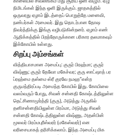
காலையில் சிவலிங்கம் மீது சூரிய ஒளி விழும். ஏழு
நிமிடங்கள் இந்த ஒளி இருக்கும். ஜாதகத்தில்
ஒருவரது ஏழாம் இடத்தைப் பொறுத்தே மனைவி,
நண்பர்கள் அமைவர். இது தொடர்பான தோஷ
நிவர்த்திக்கு இங்கு வழிபடுகின்றனர். ஏழாம் எண்
ஆதிக்கத்தில் பிறந்தோருக்கான பரிகார தலமாகவும்
இக்கோயில் உள்ளது.
சிறப்பு அம்சங்கள்
வித்தியாசமான அமைப்பு: குருர் பிரஹ்மா; குருர்
விஷ்ணு; குருர் தேவோ மகேச்வர; குரு ஸாட்ஷாத் பர
ப்ரஹ்மை தஸ்மை ஸ்ரீ குரவே நமஹ”என்ற
குருமந்திரப்படி அமைந்த கோயில் இது. கோயிலை
வலம்வரும் போது, சிவன் சன்னதி கோஷ்டத்திலுள்ள
தெட்சிணாமூர்த்தி (குரு), அடுத்து அருகில்
தனிசன்னதியிலுள்ள பிரம்மா, அடுத்து சிவன்
சன்னதி கோஷ்டத்திலுள்ள விஷ்ணு, அதன்பின்
மூலவர் பிரம்மபுரீஸ்வரர் (மகேஸ்வரர்) என
வரிசையாகத் தரிசிக்கலாம். இந்த அமைப்பு மிக