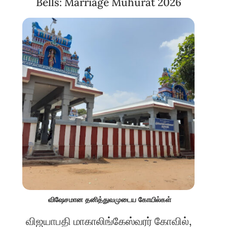
Bells: Marriage Muhurat 2026
விஷேசமான தனித்துவமுடைய கோயில்கள்
விஜயாபதி மாகாலிங்கேஸ்வரர் கோவில்,