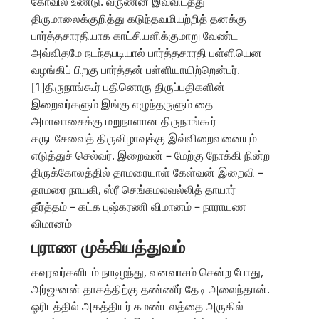
கோவில் உண்டு. வருணன் இவ்விடத்து
திருமாலைக்குறித்து கடுந்தவமியற்றித் தனக்கு
பார்த்தசாரதியாக காட்சியளிக்குமாறு வேண்ட
அவ்விதமே நடந்தபடியால் பார்த்தசாரதி பள்ளியென
வழங்கிப் பிறகு பார்த்தன் பள்ளியாயிற்றென்பர்.
[1]திருநாங்கூர் பதினொரு திருப்பதிகளின்
இறைவர்களும் இங்கு எழுந்தருளும் தை
அமாவாசைக்கு மறுநாளான திருநாங்கூர்
கருடசேவைத் திருவிழாவுக்கு இவ்விறைவனையும்
எடுத்துச் செல்வர். இறைவன் – மேற்கு நோக்கி நின்ற
திருக்கோலத்தில் தாமரையாள் கேள்வன் இறைவி –
தாமரை நாயகி, ஸ்ரீ செங்கமலவல்லித் தாயார்
தீர்த்தம் – கட்க புஷ்கரணி விமானம் – நாராயண
விமானம்
புராண முக்கியத்துவம்
கவுரவர்களிடம் நாடிழந்து, வனவாசம் சென்ற போது,
அர்ஜுனன் தாகத்திற்கு தண்ணீர் தேடி அலைந்தான்.
ஓரிடத்தில் அகத்தியர் கமண்டலத்தை அருகில்