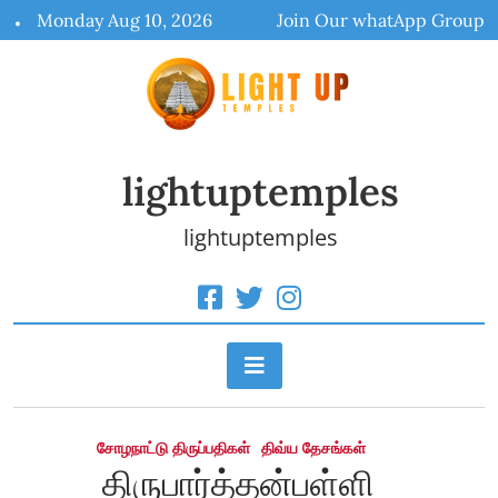
Skip
Monday Aug 10, 2026
Join Our whatApp Group
to
content
lightuptemples
lightuptemples
சோழநாட்டு திருப்பதிகள்
திவ்ய தேசங்கள்
திருபார்த்தன்பள்ளி