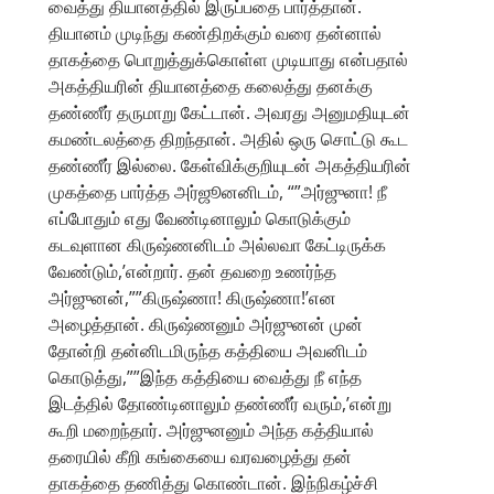
வைத்து தியானத்தில் இருப்பதை பார்த்தான்.
தியானம் முடிந்து கண்திறக்கும் வரை தன்னால்
தாகத்தை பொறுத்துக்கொள்ள முடியாது என்பதால்
அகத்தியரின் தியானத்தை கலைத்து தனக்கு
தண்ணீர் தருமாறு கேட்டான். அவரது அனுமதியுடன்
கமண்டலத்தை திறந்தான். அதில் ஒரு சொட்டு கூட
தண்ணீர் இல்லை. கேள்விக்குறியுடன் அகத்தியரின்
முகத்தை பார்த்த அர்ஜூனனிடம், “”அர்ஜுனா! நீ
எப்போதும் எது வேண்டினாலும் கொடுக்கும்
கடவுளான கிருஷ்ணனிடம் அல்லவா கேட்டிருக்க
வேண்டும்,’என்றார். தன் தவறை உணர்ந்த
அர்ஜுனன்,””கிருஷ்ணா! கிருஷ்ணா!’என
அழைத்தான். கிருஷ்ணனும் அர்ஜுனன் முன்
தோன்றி தன்னிடமிருந்த கத்தியை அவனிடம்
கொடுத்து,””இந்த கத்தியை வைத்து நீ எந்த
இடத்தில் தோண்டினாலும் தண்ணீர் வரும்,’என்று
கூறி மறைந்தார். அர்ஜுனனும் அந்த கத்தியால்
தரையில் கீறி கங்கையை வரவழைத்து தன்
தாகத்தை தணித்து கொண்டான். இந்நிகழ்ச்சி