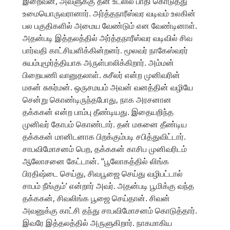
இறைவன், அவளுக்கு தன் உடலில் பாதி கொடுத்து
உமையொருவரானார். அர்த்தநாரீஸ்வர வடிவம் உலகின்
பல பகுதிகளில் அமைய வேண்டும் என வேண்டினாள்.
அதன்படி இத்தலத்தில் அர்த்தநாரீஸ்வர வடிவில் சிவ
பார்வதி காட்சியளிக்கின்றனர். மூலவர் நாகேஸ்வரர்
சுயம்புமூர்த்தியாக அருள்பாலிக்கிறார். அம்மன்
பிறையணி வானுதலாள். சுசீலர் என்ற முனிவரின்
மகன் சுகர்மன். ஒருசமயம் அவன் வனத்தின் வழியே
சென்று கொண்டிருந்தபோது, நாக அரசனான
தக்ககன் என்ற பாம்பு தீண்டியது. இதையறிந்த
முனிவர் கோபம் கொண்டார். தன் மகனை தீண்டிய
தக்ககன் மானிடனாக பிறக்கும்படி சபித்துவிட்டார்.
சாபவிமோசனம் பெற, தக்ககன் காசிப முனிவரிடம்
ஆலோசனை கேட்டான். “பூலோகத்தில் லிங்க
பிரதிஷ்டை செய்து, சிவபூஜை செய்து வழிபட்டால்
சாபம் நீங்கும்’ என்றார் அவர். அதன்படி பூமிக்கு வந்த
தக்ககன், சிவலிங்க பூஜை செய்தான். சிவன்
அவனுக்கு காட்சி தந்து சாபவிமோசனம் கொடுத்தார்.
இவரே இத்தலத்தில் அருளுகிறார். நாகமாகிய