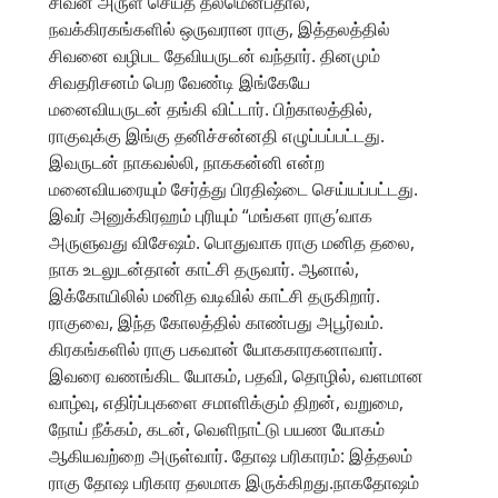
சிவன் அருள் செய்த தலமென்பதால்,
நவக்கிரகங்களில் ஒருவரான ராகு, இத்தலத்தில்
சிவனை வழிபட தேவியருடன் வந்தார். தினமும்
சிவதரிசனம் பெற வேண்டி இங்கேயே
மனைவியருடன் தங்கி விட்டார். பிற்காலத்தில்,
ராகுவுக்கு இங்கு தனிச்சன்னதி எழுப்பப்பட்டது.
இவருடன் நாகவல்லி, நாககன்னி என்ற
மனைவியரையும் சேர்த்து பிரதிஷ்டை செய்யப்பட்டது.
இவர் அனுக்கிரஹம் புரியும் “மங்கள ராகு’வாக
அருளுவது விசேஷம். பொதுவாக ராகு மனித தலை,
நாக உடலுடன்தான் காட்சி தருவார். ஆனால்,
இக்கோயிலில் மனித வடிவில் காட்சி தருகிறார்.
ராகுவை, இந்த கோலத்தில் காண்பது அபூர்வம்.
கிரகங்களில் ராகு பகவான் யோககாரகனாவார்.
இவரை வணங்கிட யோகம், பதவி, தொழில், வளமான
வாழ்வு, எதிர்ப்புகளை சமாளிக்கும் திறன், வறுமை,
நோய் நீக்கம், கடன், வெளிநாட்டு பயண யோகம்
ஆகியவற்றை அருள்வார். தோஷ பரிகாரம்: இத்தலம்
ராகு தோஷ பரிகார தலமாக இருக்கிறது.நாகதோஷம்