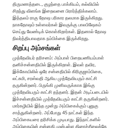
திருமணத்தடை, குழந்தை பாக்கியம், கல்வியில்
சிறந்து விளங்க இறைவனை பிரார்த்திக்கலாம்.
இத்தலம் ராகு தோஷ பரிகார தலமாக இருக்கிறது.
நாகதோஷம் உள்ளவர்கள் இவருக்கு பாலபிஷேகம்
செய்து வேண்டிக் கொள்கிறார்கள். இதனால் தோஷ
நிவர்த்தியாவதாக நம்பிக்கை இருக்கிறது.
சிறப்பு அம்சங்கள்
முத்தேவியர் தரிசனம்: அம்பாள் பிறையணியம்பாள்
தனிச்சன்னதியில் இருக்கிறாள். இவள் தவிர,
இக்கோயிலில் ஒரே சன்னதியில் கிரிகுஜாம்பிகை,
லட்சுமி, சரஸ்வதி ஆகிய முத்தேவியரும் காட்சி
தருகின்றனர். பிருங்கி முனிவருக்காக இங்கு
முத்தேவியரும் காட்சி தந்தனர். இதன் அடிப்படையில்
இச்சன்னதியில் முத்தேவியரும் காட்சி தருகின்றனர்.
மார்கழியில் இந்த மூன்று அம்பிகைக்கும் புனுகு
சாத்துகின்றனர். அப்போது 45 நாட்கள் இந்த
அம்பிகையரை தரிசிக்க முடியாது. இந்நாட்களில்
அம்பிகையின் சன்னதி முன்புள்ள திரைச்சீலைக்கே