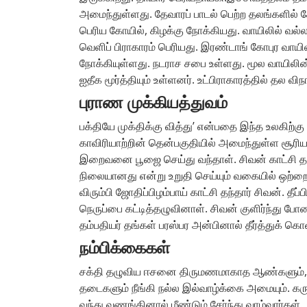
அமைந்துள்ளது. தேவாரப் பாடல் பெற்ற தலங்களில்
பெரிய கோயில், கிழக்கு நோக்கியது. வாயிலில் வல
வெளிப் பிராகாரம் பெரியது. இரண்டாங் கோபுர வாய
நோக்கியுள்ளது. நடராச சபை உள்ளது. மூல வாயிலின் ம
ஐதீக மூர்த்தியும் உள்ளனர். உட்பிராகாரத்தில் தல
புராண முக்கியத்துவம்
பக்தியே முக்திக்கு வித்து’ என்பதை இந்த உலகிற்கு 
காவிரியாற்றின் தென்பகுதியில் அமைந்துள்ள சூரிய
இறைவனை பூஜை செய்து வந்தாள். சிவன் காட்சி தர
நிலையானது என்று உறுதி செய்யும் வகையில் ஒற்றை
விரும்பி ஜோதிப்பிழம்பாய் காட்சி தந்தார் சிவன். தீ
நெருப்பை கட்டித்தழுவினாள். சிவன் குளிர்ந்து போ
தம்பதியர் தங்கள் பரஸ்பர அன்பினால் தீர்த்துக் 
நம்பிக்கைகள்
சக்தி தழுவிய ஈசனை திருமணமாகாத ஆண்களும், 
தடைகளும் நீங்கி நல்ல இல்வாழ்க்கை அமையும். க
வந்து வணங்கினால் மீண்டும் சேர்ந்து வாழ்வார்கள்.