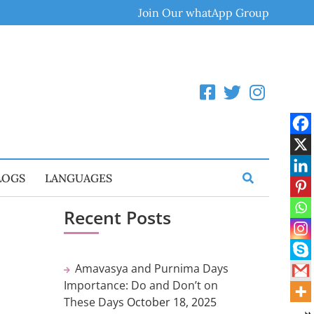
Join Our whatApp Group
LOGS
LANGUAGES
Recent Posts
Amavasya and Purnima Days
Importance: Do and Don’t on
These Days
October 18, 2025