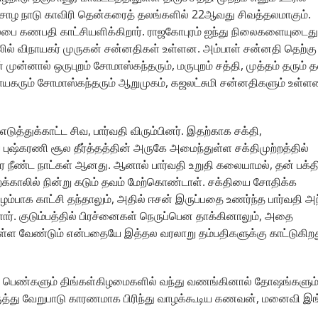
 சோழ நாடு காவிரி தென்கரைத் தலங்களில் 22ஆவது சிவத்தலமாகும்.
்லபை கணபதி காட்சியளிக்கிறார். ராஜகோபுரம் ஐந்து நிலைகளையுடைது
ிலில் விநாயகர் முருகன் சன்னதிகள் உள்ளன. அம்பாள் சன்னதி தெற்கு
ுன்னால் ஒருபுறம் சோமாஸ்கந்தரும், மருபுறம் சத்தி, முத்தம் தரும் 
 விநாயகரும் சோமாஸ்கந்தரும் ஆறுமுகம், கஜலட்சுமி சன்னதிகளும் உள்ள
எடுத்துக்காட்ட சிவ, பார்வதி விரும்பினர். இதற்காக சக்தி,
 புஷ்கரணி சூல தீர்த்தத்தின் அருகே அமைந்துள்ள சக்திமுற்றத்தில்
 நீண்ட நாட்கள் ஆனது. ஆனால் பார்வதி உறுதி கலையாமல், தன் பக்த
க்காலில் நின்று கடும் தவம் மேற்கொண்டாள். சக்தியை சோதிக்க
ப்பிழம்பாக காட்சி தந்தாலும், அதில் ஈசன் இருப்பதை உணர்ந்த பார்வதி அ
னார். குடும்பத்தில் பிரச்னைகள் நெருப்பென தாக்கினாலும், அதை
கொள்ள வேண்டும் என்பதையே இத்தல வரலாறு தம்பதிகளுக்கு காட்டுகிறத
பெண்களும் திங்கள்கிழமைகளில் வந்து வணங்கினால் தோஷங்களும்
ருத்து வேறுபாடு காரணமாக பிரிந்து வாழக்கூடிய கணவன், மனைவி இங