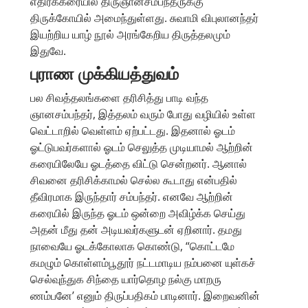
எதிர்க்கரையில் திருஞானசம்பந்தருக்கு
திருக்கோயில் அமைந்துள்ளது. சுவாமி விபுலானந்தர்
இயற்றிய யாழ் நூல் அரங்கேறிய திருத்தலமும்
இதுவே.
புராண முக்கியத்துவம்
பல சிவத்தலங்களை தரிசித்து பாடி வந்த
ஞானசம்பந்தர், இத்தலம் வரும் போது வழியில் உள்ள
வெட்டாறில் வெள்ளம் ஏற்பட்டது. இதனால் ஓடம்
ஓட்டுபவர்களால் ஓடம் செலுத்த முடியாமல் ஆற்றின்
கரையிலேயே ஓடத்தை விட்டு சென்றனர். ஆனால்
சிவனை தரிசிக்காமல் செல்ல கூடாது என்பதில்
தீவிரமாக இருந்தார் சம்பந்தர். எனவே ஆற்றின்
கரையில் இருந்த ஓடம் ஒன்றை அவிழ்க்க செய்து
அதன் மீது தன் அடியவர்களுடன் ஏறினார். தமது
நாவையே ஓடக்கோலாக கொண்டு, “கொட்டமே
கமழும் கொள்ளம்பூதூர் நட்டமாடிய நம்பனை யுள்கச்
செல்வுந்துக சிந்தை யார்தொழ நல்கு மாறரு
ணம்பனே’ எனும் திருப்பதிகம் பாடினார். இறைவனின்