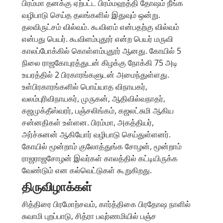
பிரம்மா தனக்கு ஏற்பட்ட பிரம்மஹத்தி தோஷம் நீங்க
வழிபாடு செய்த தலங்களில் இதுவும் ஒன்று.
தலவிருட்சம் வில்வம். கூவிளம் என்பதற்கு வில்வம்
என்பது பெயர். கூவிளம்புதூர் என்ற பெயர் மருவி
காலப்போக்கில் கொள்ளம்புதூர் ஆனது. கோயில் 5
நிலை ராஜகோபுரத்துடன் கிழக்கு நோக்கி 75 அடி
உயரத்தில் 2 பிரகாரங்களுடன் அமைந்துள்ளது.
உள்பிரகாரங்களில் பொய்யாத விநாயகர்,
வலம்புரிவிநாயகர், முருகன், ஆதிவில்வநாதர்,
கஜமுக்தீஸ்வரர், பஞ்சலிங்கம், கஜலட்சுமி ஆகிய
சன்னதிகள் உள்ளன. பிரம்மா, அகத்தியர்,
அர்ச்சுனன் ஆகியோர் வழிபாடு செய்துள்ளனர்.
கோயில் மூன்றாம் குலோத்துங்க சோழன், மூன்றாம்
ராஜராஜசோழன் இவர்கள் காலத்தில் கட்டியிருக்க
வேண்டும் என கல்வெட்டுகள் கூறுகிறது.
திருவிழாக்கள்
சித்திரை பிரமோற்சவம், கார்த்திகை பிரதோஷ நாளில்
சுவாமி புறப்பாடு, சித்ரா பவுர்ணமியில் பஞ்ச