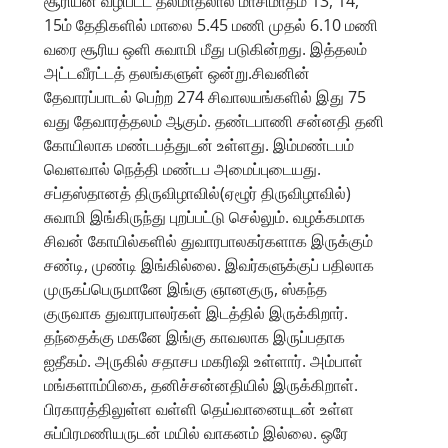
சூரியன் வழிபட்ட தலமாதலால் மாசிமாதம் 13, 14,
15ம் தேதிகளில் மாலை 5.45 மணி முதல் 6.10 மணி
வரை சூரிய ஒளி சுவாமி மீது படுகின்றது. இத்தலம்
அட்டவீரட்டத் தலங்களுள் ஒன்று.சிவனின்
தேவாரப்பாடல் பெற்ற 274 சிவாலயங்களில் இது 75
வது தேவாரத்தலம் ஆகும். தண்டபாணி சன்னதி தனி
கோயிலாக மண்டபத்துடன் உள்ளது. இம்மண்டபம்
வெளவால் நெத்தி மண்டப அமைப்புடையது.
சப்தஸ்தானத் திருவிழாவில்(ஏழூர் திருவிழாவில்)
சுவாமி இங்கிருந்து புறப்பட்டு செல்லும். வழக்கமாக
சிவன் கோயில்களில் துவாரபாலகர்களாக இருக்கும்
சண்டி, முண்டி இங்கில்லை. இவர்களுக்குப் பதிலாக
முருகப்பெருமானே இங்கு ஞானகுரு, ஸ்கந்த
குருவாக துவாரபாலர்கள் இடத்தில் இருக்கிறார்.
தந்தைக்கு மகனே இங்கு காவலாக இருப்பதாக
ஐதீகம். அருகில் சதாசப மகரிஷி உள்ளார். அம்பாள்
மங்களாம்பிகை, தனிச்சன்னதியில் இருக்கிறாள்.
பிரகாரத்திலுள்ள வள்ளி தெய்வானையுடன் உள்ள
சுப்பிரமணியருடன் மயில் வாகனம் இல்லை. ஒரே