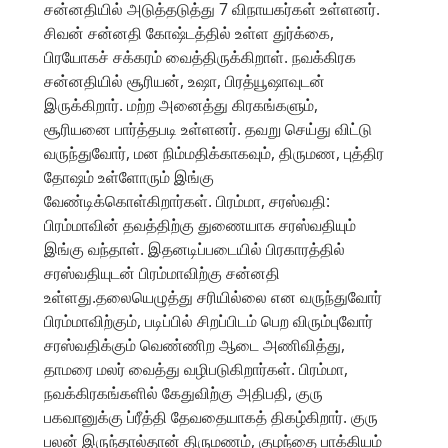
சன்னதியில் அடுத்தடுத்து 7 விநாயகர்கள் உள்ளனர்.
சிவன் சன்னதி கோஷ்டத்தில் உள்ள துர்க்கை,
பிரயோகச் சக்கரம் வைத்திருக்கிறாள். நவக்கிரக
சன்னதியில் சூரியன், உஷா, பிரத்யூஷாவுடன்
இருக்கிறார். மற்ற அனைத்து கிரகங்களும்,
சூரியனை பார்த்தபடி உள்ளனர். தவறு செய்து விட்டு
வருந்துவோர், மன நிம்மதிக்காகவும், திருமண, புத்திர
தோஷம் உள்ளோரும் இங்கு
வேண்டிக்கொள்கிறார்கள். பிரம்மா, சரஸ்வதி:
பிரம்மாவின் தவத்திற்கு துணையாக சரஸ்வதியும்
இங்கு வந்தாள். இதனடிப்படையில் பிரகாரத்தில்
சரஸ்வதியுடன் பிரம்மாவிற்கு சன்னதி
உள்ளது.தலையெழுத்து சரியில்லை என வருந்துவோர்
பிரம்மாவிற்கும், படிப்பில் சிறப்பிடம் பெற விரும்புவோர்
சரஸ்வதிக்கும் வெண்ணிற ஆடை அணிவித்து,
தாமரை மலர் வைத்து வழிபடுகிறார்கள். பிரம்மா,
நவக்கிரகங்களில் கேதுவிற்கு அதிபதி, குரு
பகவானுக்கு ப்ரீத்தி தேவதையாகத் திகழ்கிறார். குரு
பலன் இருந்தால்தான் திருமணம், குழந்தை பாக்கியம்