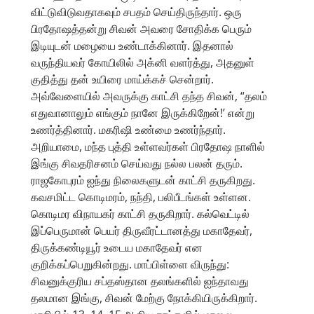
விட்டுவிடுவதாகவும் சபதம் செய்திருந்தார். ஒரு
பிரதோஷத்தன்று சிவன் அவரை சோதிக்க பெரும்
இடியுடன் மழையை உண்டாக்கினார். இதனால்
வருந்தியவர் கோயிலில் அக்னி வளர்த்து, அதனுள்
குதித்து தன் உயிரை மாய்க்கச் சென்றார்.
அவ்வேளையில் அவருக்கு காட்சி தந்த சிவன், “தலம்
எதுவானாலும் எங்கும் நானே இருக்கிறேன்!’ என்று
உணர்த்தினார். மகரிஷி உண்மை உணர்ந்தார்.
அறியாமை, மந்த புத்தி உள்ளவர்கள் பிரதோஷ நாளில்
இங்கு சிவதரிசனம் செய்வது நல்ல பலன் தரும்.
ராஜகோபுரம் ஐந்து நிலைகளுடன் காட்சி தருகிறது.
கவசமிட்ட கொடிமரம், நந்தி, பலிபீடங்கள் உள்ளன.
கொடிமர விநாயகர் காட்சி தருகிறார். கல்வெட்டில்
இப்பெருமான் பெயர் திருவீரட்டானத்து மகாதேவர்,
திருக்கண்டியூர் உடைய மகாதேவர் என
குறிக்கப்பெறுகின்றது. மாப்பிள்ளை விருந்து:
சிவனுக்குரிய சப்தஸ்தான தலங்களில் ஐந்தாவது
தலமான இங்கு, சிவன் மேற்கு நோக்கியிருக்கிறார்.