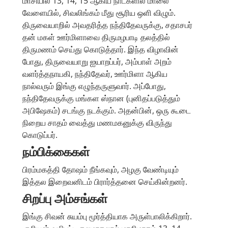
மாசியில் 13, 14, 15 ஆகிய நாட்களில் மாலை
வேளையில், சிவலிங்கம் மீது சூரிய ஒளி விழும்.
திருவையாறில் அவதரித்த நந்திதேவருக்கு, சதாசபர்
தன் மகள் ஊர்மிளாவை திருமழபாடி தலத்தில்
திருமணம் செய்து கொடுத்தார். இந்த விழாவின்
போது, திருவையாறு ஐயாறப்பர், அம்பாள் அறம்
வளர்த்தநாயகி, நந்திதேவர், ஊர்மிளா ஆகிய
நால்வரும் இங்கு எழுந்தருளுவார். அப்போது,
நந்திதேவருக்கு மங்கள ஸ்நான (புனிதப்படுத்தும்
அபிஷேகம்) சடங்கு நடக்கும். அதன்பின், ஒரு கூடை
நிறைய சாதம் வைத்து மணமகனுக்கு விருந்து
கொடுப்பர்.
நம்பிக்கைகள்
பிரம்மகத்தி தோஷம் நீங்கவும், அழகு வேண்டியும்
இத்தல இறைவனிடம் பிரார்த்தனை செய்கின்றனர்.
சிறப்பு அம்சங்கள்
இங்கு சிவன் சுயம்பு மூர்த்தியாக அருள்பாலிக்கிறார்.