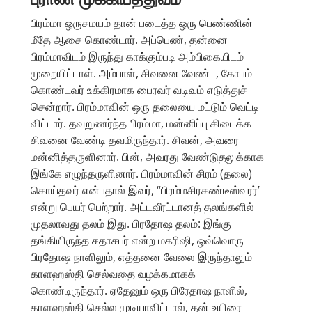
பிரம்மா ஒருசமயம் தான் படைத்த ஒரு பெண்ணின்
மீதே ஆசை கொண்டார். அப்பெண், தன்னை
பிரம்மாவிடம் இருந்து காக்கும்படி அம்பிகையிடம்
முறையிட்டாள். அம்பாள், சிவனை வேண்ட, கோபம்
கொண்டவர் உக்கிரமாக பைரவர் வடிவம் எடுத்துச்
சென்றார். பிரம்மாவின் ஒரு தலையை மட்டும் வெட்டி
விட்டார். தவறுணர்ந்த பிரம்மா, மன்னிப்பு கிடைக்க
சிவனை வேண்டி தவமிருந்தார். சிவன், அவரை
மன்னித்தருளினார். பின், அவரது வேண்டுதலுக்காக
இங்கே எழுந்தருளினார். பிரம்மாவின் சிரம் (தலை)
கொய்தவர் என்பதால் இவர், “பிரம்மசிரகண்டீஸ்வரர்’
என்று பெயர் பெற்றார். அட்டவீரட்டானத் தலங்களில்
முதலாவது தலம் இது. பிரதோஷ தலம்: இங்கு
தங்கியிருந்த சதாசபர் என்ற மகரிஷி, ஒவ்வொரு
பிரதோஷ நாளிலும், எத்தனை வேலை இருந்தாலும்
காளஹஸ்தி செல்வதை வழக்கமாகக்
கொண்டிருந்தார். ஏதேனும் ஒரு பிரேதாஷ நாளில்,
காளஹஸ்தி செல்ல முடியாவிட்டால், தன் உயிரை