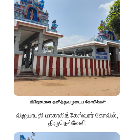
விஷேசமான தனித்துவமுடைய கோயில்கள்
விஜயாபதி மாகாலிங்கேஸ்வரர் கோவில்,
திருநெல்வேலி