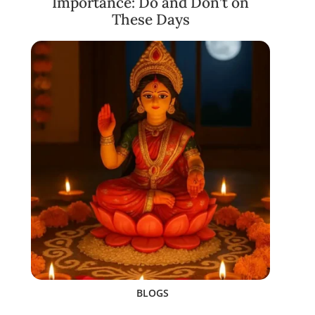
Importance: Do and Don’t on
These Days
BLOGS