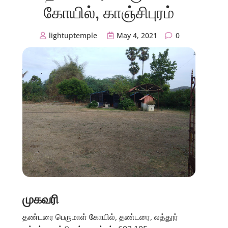
கோயில், காஞ்சிபுரம்
lightuptemple
May 4, 2021
0
முகவரி
தண்டரை பெருமாள் கோயில், தண்டரை, லத்தூர்