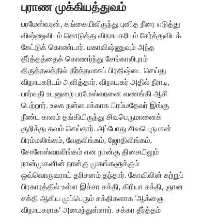
புராண முக்கியத்துவம்
பரமேஸ்வரன், கங்கையிலிருந்து புனித நீரை எடுத்து
விஷ்ணுவிடம் கொடுத்து விநாயகரிடம் சேர்த்துவிடக்
கேட்டுக் கொண்டார். மகாவிஷ்ணுவும் அந்த
தீர்த்தத்தைக் கொணர்ந்து சேங்காலிபுரம்
திருத்தலத்தில் தீர்த்தமாகப் பிரதிஷ்டை செய்து
விநாயகரிடம் அளித்தார். விநாயகர் அதில் நீராடி,
பார்வதி உடனுறை பரமேஸ்வரனை வணங்கி ஆசி
பெற்றார். உலக நன்மைக்காக பிரம்மதேவர் இங்கு
நீண்ட காலம் தங்கியிருந்து சிவபெருமானைக்
குறித்து தவம் செய்தார். அப்போது சிவபெருமான்
பிரம்மலிங்கம், வேதலிங்கம், ஜோதிலிங்கம்,
சோளேஸ்வரலிங்கம் என நான்கு திசையிலும்
நான்முகனின் நான்கு முகங்களுக்கும்
ஒவ்வொருவராய் தரிசனம் தந்தார். கோவிலின் சுற்றுப்
பிரகாரத்தில் உள்ள இச்சா சக்தி, கிரியா சக்தி, ஞான
சக்தி ஆகிய முப்பெரும் சக்திகளாக ’ஆக்ஞை
விநாயகராக’ அமைந்துள்ளார். சக்கர தீர்த்தம்