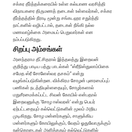
சக்கர தீர்த்தக்கரையில் உள்ள கல்யாண வரசித்தி
விநாயகரை திருமணத் தடைகள் உள்ளவர்கள், சக்கர
தீர்த்தத்தில் நீராடி மூன்று சங்கடஹர சதுர்த்தி
நாட்களில் வழிபட்டால், தடைகள் நீங்கி நல்ல
மணவாழ்க்கை அமையப் பெறுவார்கள் என
நம்பப்படுகிறது.
சிறப்பு அம்சங்கள்
அனந்தராம தீட்சிதரால் இத்தலத்து இறைவன்
குறித்து பாடிய பத்து பாடல்கள் “ஸ்ரீநிஸ்துலாம்பிகை
சமேத ஸ்ரீ சோளேஸ்வர தசகம்” என்று
வழங்கப்படுகின்றன. விக்கிரம சோழன் புனரமைப்புப்
பணிகள் நடத்தியுள்ளதையும், சோழர்களால்
மறுசீரமைக்கப்பட்ட சிவன் கோயில் என்பதால்
இறைவனுக்கு ’சோழ ஈஸ்வரன்’ என்று பெயர்
ஏற்பட்டதையும் கல்வெட்டுகளின் மூலம் அறிய
முடிகிறது. சோழ மன்னர்களும், சாளுக்கிய
மன்னர்களும் கோயிலுக்கும், வேதம் ஓதுவோருக்கும்
நன்கொடைகள் அளித்ததும் கல்வெட்டுகளில்