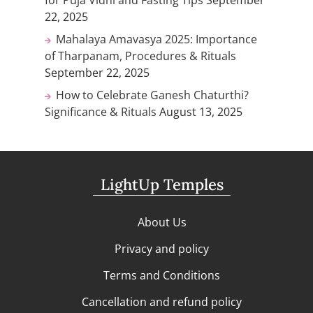
for Puja Vidhi and Fasting Tips
September
22, 2025
Mahalaya Amavasya 2025: Importance
of Tharpanam, Procedures & Rituals
September 22, 2025
How to Celebrate Ganesh Chaturthi?
Significance & Rituals
August 13, 2025
LightUp Temples
About Us
Privacy and policy
Terms and Conditions
Cancellation and refund policy