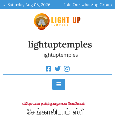
Skip
Saturday Aug 08, 2026
Join Our whatApp Group
to
content
lightuptemples
lightuptemples
விஷேசமான தனித்துவமுடைய கோயில்கள்
சேங்காலிபுரம் ஸ்ரீ