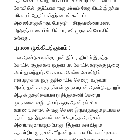
தேவசேனா சமேத ஸ்ரீ சுயம்பு சிவசுப்ரமணிய ஸ்வாமி
கோவிலில், குறிப்பாக ராகு மற்றும் கேதுவிடம் இருந்து
பரிகாரம் தேடும் பக்தர்களால் கூட்டம்
அலைமோதுகிறது. போளூர் – திருவண்ணாமலை
நெடுஞ்சாலையில் வில்வாரணி முருகன் கோவில்
உள்ளது.
புராண முக்கியத்துவம் :
பல ஆண்டுகளுக்கு முன் இப்பகுதியில் இருந்த
கோயில் குருக்கள் ஒருவர் பல கோயில்களுக்கு பூஜை
செய்து வந்தார். வேகமாக செல்ல வேண்டும்
என்பதற்காக ஒரு குதிரையில் சென்று வருவார்.
அவர், தன் சக குருக்கள் ஒருவருடன் ஆண்டுதோறும்
ஆடி கிருத்திகையன்று திருத்தணி சென்று
முருகனை வழிபடுவார். ஒரு ஆண்டில் சில
காரணங்களால் அங்கு செல்ல இருவருக்கும் தடங்கல்
ஏற்பட்டது. இதனால் மனம் நொந்த அவர்கள்
அன்றிரவு உறங்கும் போது, இருவர் கனவிலும்
தோன்றிய முருகன், “”நான் நாக வடிவில் சுயம்புவாக
நட்சத்திர மலையில் எழுந்தருளியுள்ளேன். எனக்கு