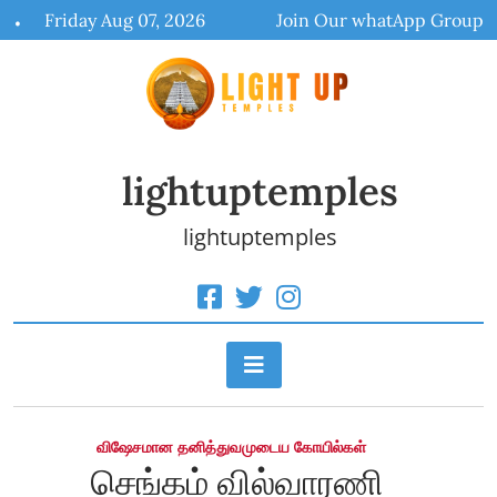
Skip
Friday Aug 07, 2026
Join Our whatApp Group
to
content
lightuptemples
lightuptemples
விஷேசமான தனித்துவமுடைய கோயில்கள்
செங்கம் வில்வாரணி