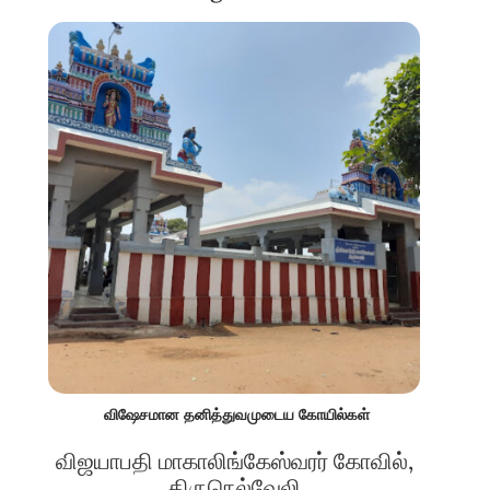
விஷேசமான தனித்துவமுடைய கோயில்கள்
விஜயாபதி மாகாலிங்கேஸ்வரர் கோவில்,
திருநெல்வேலி