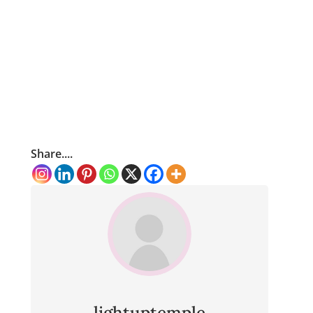
Share....
lightuptemple