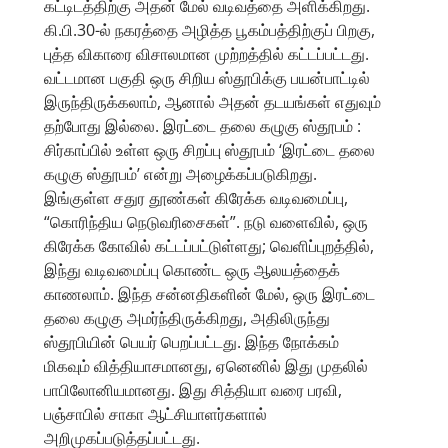
கட்டிடத்திற்கு அதன் மேல் வடிவத்தை அளிக்கிறது.
கி.பி.30-ல் நகரத்தை அழித்த பூகம்பத்திற்குப் பிறகு,
புத்த விகாரை விசாலமான முற்றத்தில் கட்டப்பட்டது.
வட்டமான பகுதி ஒரு சிறிய ஸ்தூபிக்கு பயன்பாட்டில்
இருந்திருக்கலாம், ஆனால் அதன் தடயங்கள் எதுவும்
தற்போது இல்லை. இரட்டை தலை கழுகு ஸ்தூபம் :
சிர்காப்பில் உள்ள ஒரு சிறப்பு ஸ்தூபம் ‘இரட்டை தலை
கழுகு ஸ்தூபம்’ என்று அழைக்கப்படுகிறது.
இங்குள்ள சதுர தூண்கள் கிரேக்க வடிவமைப்பு,
“கொரிந்திய நெடுவரிசைகள்”. நடு வளைவில், ஒரு
கிரேக்க கோவில் கட்டப்பட்டுள்ளது; வெளிப்புறத்தில்,
இந்து வடிவமைப்பு கொண்ட ஒரு ஆலயத்தைக்
காணலாம். இந்த சன்னதிகளின் மேல், ஒரு இரட்டை
தலை கழுகு அமர்ந்திருக்கிறது, அதிலிருந்து
ஸ்தூபியின் பெயர் பெறப்பட்டது. இந்த நோக்கம்
மிகவும் வித்தியாசமானது, ஏனெனில் இது முதலில்
பாபிலோனியமானது. இது சித்தியா வரை பரவி,
பஞ்சாபில் சாகா ஆட்சியாளர்களால்
அறிமுகப்படுத்தப்பட்டது.