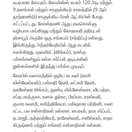
உயரமான கோபுரம். கோவிலின் உயரம் 120 அடி மற்றும்
9 தளங்கள் மற்றும் சாளுக்கியர் காலத்தில் (9 ஆம்
நூற்றாண்டு) சாளுக்கிய பீமன் ஆட்சியின் போது
கட்டப்பட்டது. கோஸ்தானி ஆறு பாலகொள்ளு
வழியாக பாய்கிறது மற்றும் கோதாவரி நதியுடன்
நர்சாபூர் அருகே ஒரு சங்கமம் (சந்திப்பு) உள்ளது.
இங்கிருந்து அந்தர்வேதியில் ஆறு கடலில்
கலக்கிறது. மூலவிரட் (லிங்கம்), நான்கு
பக்கங்களிலும் உள்ள கர்ப்பக் குடியாலின்
ஜன்னல்களில் இருந்து பார்க்க முடியும்.
கோயில் வளாகத்தில் சூரிய கடவுள் (காசி
விஸ்வேஸ்வரர்), பார்வதி தேவி, லட்சுமி தேவி,
நகரேஸ்வர லிங்கம், துண்டி விக்னேஸ்வரா, வீர பத்ரா,
சப்த மாத்ருகா, கனக துர்கா, பிரம்மா, சரஸ்வதி,
குமார சுவாமி, கார்த்திகேயா, மகிஷாசுர மர்தினி, கலா
உட்பட பல சன்னதிகள் உள்ளன. பைரவர், நாக சர்ப்பம்,
நடராஜர், தத்தாத்ரேயர், நாகேஸ்வரர், சனீஸ்வரர், ராதா
கிருஷ்ணர் மற்றும் சங்கரர் சன்னதிகள் உள்ளன.