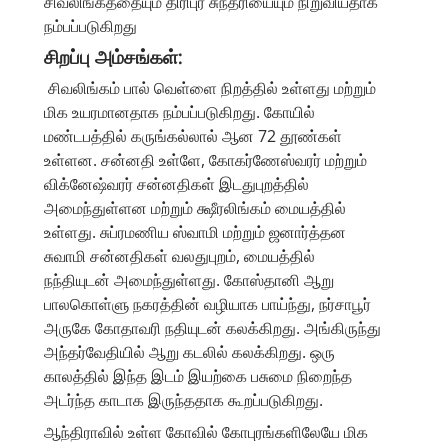
சிவலிங்கத்தையும் திரிபுர சுந்தரியையும் நிறுவியதாக
நம்பப்படுகிறது
சிறப்பு அம்சங்கள்:
சிவலிங்கம் பால் வெள்ளை நிறத்தில் உள்ளது மற்றும்
மிக உயரமானதாக நம்பப்படுகிறது. கோயில்
மண்டபத்தில் கருங்கல்லால் ஆன 72 தூண்கள்
உள்ளன. சன்னதி உள்ளே, கோகர்ணேஸ்வரர் மற்றும்
விக்னேஷ்வரர் சன்னதிகள் இடதுபுறத்தில்
அமைந்துள்ளன மற்றும் க்ஷீரலிங்கம் மையத்தில்
உள்ளது. சுப்ரமணிய ஸ்வாமி மற்றும் ஜனார்த்தன
சுவாமி சன்னதிகள் வலதுபுறம், மையத்தில்
நந்தியுடன் அமைந்துள்ளது. கோஸ்தானி ஆறு
பாலகொள்ளு நகரத்தின் வழியாக பாய்ந்து, நர்சாபூர்
அருகே கோதாவரி நதியுடன் கலக்கிறது. அங்கிருந்து
அந்தர்வேதியில் ஆறு கடலில் கலக்கிறது. ஒரு
காலத்தில் இந்த இடம் இயற்கை பசுமை நிறைந்த
அடர்ந்த காடாக இருந்ததாக கூறப்படுகிறது.
ஆந்திராவில் உள்ள கோவில் கோபுரங்களிலேயே மிக