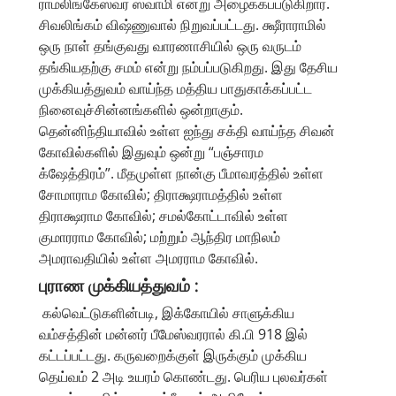
ராமலிங்கேஸ்வர ஸ்வாமி என்று அழைக்கப்படுகிறார்.
சிவலிங்கம் விஷ்ணுவால் நிறுவப்பட்டது. க்ஷீராராமில்
ஒரு நாள் தங்குவது வாரணாசியில் ஒரு வருடம்
தங்கியதற்கு சமம் என்று நம்பப்படுகிறது. இது தேசிய
முக்கியத்துவம் வாய்ந்த மத்திய பாதுகாக்கப்பட்ட
நினைவுச்சின்னங்களில் ஒன்றாகும்.
தென்னிந்தியாவில் உள்ள ஐந்து சக்தி வாய்ந்த சிவன்
கோவில்களில் இதுவும் ஒன்று “பஞ்சாரம
க்ஷேத்திரம்”. மீதமுள்ள நான்கு பீமாவரத்தில் உள்ள
சோமாராம கோவில்; திராக்ஷராமத்தில் உள்ள
திராக்ஷராம கோவில்; சமல்கோட்டாவில் உள்ள
குமாரராம கோவில்; மற்றும் ஆந்திர மாநிலம்
அமராவதியில் உள்ள அமரராம கோவில்.
புராண முக்கியத்துவம் :
கல்வெட்டுகளின்படி, இக்கோயில் சாளுக்கிய
வம்சத்தின் மன்னர் பீமேஸ்வரரால் கி.பி 918 இல்
கட்டப்பட்டது. கருவறைக்குள் இருக்கும் முக்கிய
தெய்வம் 2 அடி உயரம் கொண்டது. பெரிய புலவர்கள்