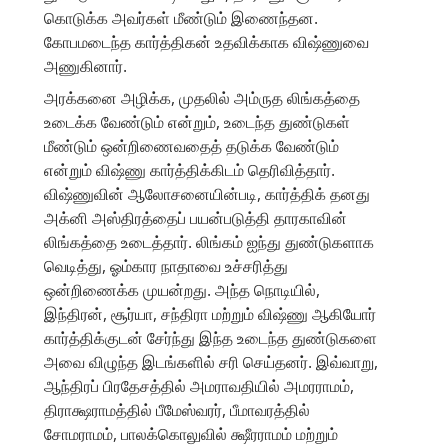
கொடுக்க அவர்கள் மீண்டும் இணைந்தன.
கோபமடைந்த கார்த்திகன் உதவிக்காக விஷ்ணுவை
அணுகினார்.
அரக்கனை அழிக்க, முதலில் அம்ருத லிங்கத்தை
உடைக்க வேண்டும் என்றும், உடைந்த துண்டுகள்
மீண்டும் ஒன்றிணைவதைத் தடுக்க வேண்டும்
என்றும் விஷ்ணு கார்த்திக்கிடம் தெரிவித்தார்.
விஷ்ணுவின் ஆலோசனையின்படி, கார்த்திக் தனது
அக்னி அஸ்திரத்தைப் பயன்படுத்தி தாரகாவின்
லிங்கத்தை உடைத்தார். லிங்கம் ஐந்து துண்டுகளாக
வெடித்து, ஓம்கார நாதாவை உச்சரித்து
ஒன்றிணைக்க முயன்றது. அந்த நொடியில்,
இந்திரன், சூர்யா, சந்திரா மற்றும் விஷ்ணு ஆகியோர்
கார்த்திக்குடன் சேர்ந்து இந்த உடைந்த துண்டுகளை
அவை விழுந்த இடங்களில் சரி செய்தனர். இவ்வாறு,
ஆந்திரப் பிரதேசத்தில் அமராவதியில் அமரராமம்,
திராக்ஷராமத்தில் பீமேஸ்வரர், பீமாவரத்தில்
சோமராமம், பாலக்கொலுவில் க்ஷீரராமம் மற்றும்