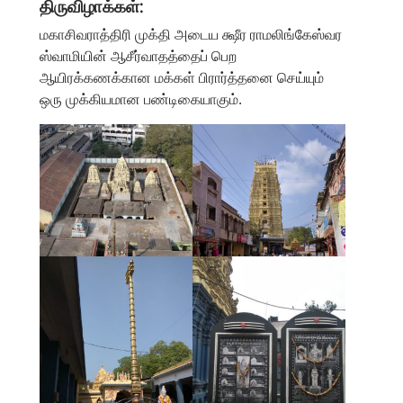
திருவிழாக்கள்:
மகாசிவராத்திரி முக்தி அடைய க்ஷீர ராமலிங்கேஸ்வர
ஸ்வாமியின் ஆசீர்வாதத்தைப் பெற
ஆயிரக்கணக்கான மக்கள் பிரார்த்தனை செய்யும்
ஒரு முக்கியமான பண்டிகையாகும்.