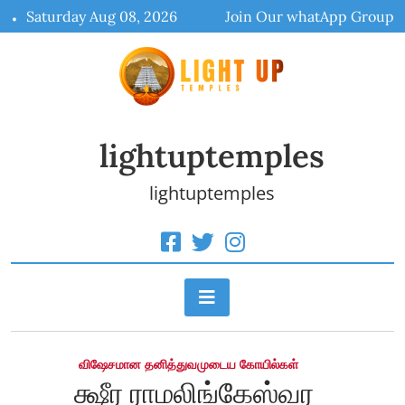
Skip
Saturday Aug 08, 2026
Join Our whatApp Group
to
content
lightuptemples
lightuptemples
விஷேசமான தனித்துவமுடைய கோயில்கள்
க்ஷீர ராமலிங்கேஸ்வர