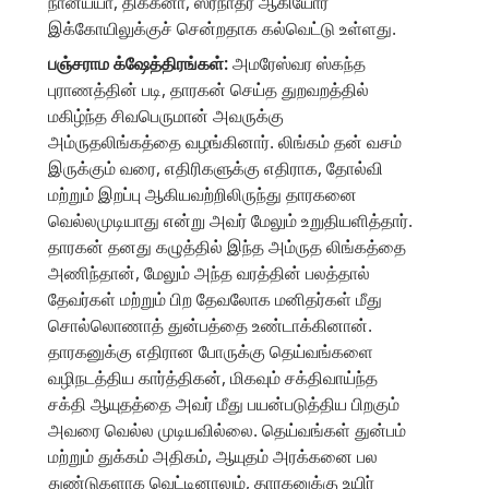
நானய்யா, திக்கனா, ஸ்ரீநாதர் ஆகியோர்
இக்கோயிலுக்குச் சென்றதாக கல்வெட்டு உள்ளது.
பஞ்சராம க்ஷேத்திரங்கள்:
அமரேஸ்வர ஸ்கந்த
புராணத்தின் படி, தாரகன் செய்த துறவறத்தில்
மகிழ்ந்த சிவபெருமான் அவருக்கு
அம்ருதலிங்கத்தை வழங்கினார். லிங்கம் தன் வசம்
இருக்கும் வரை, எதிரிகளுக்கு எதிராக, தோல்வி
மற்றும் இறப்பு ஆகியவற்றிலிருந்து தாரகனை
வெல்லமுடியாது என்று அவர் மேலும் உறுதியளித்தார்.
தாரகன் தனது கழுத்தில் இந்த அம்ருத லிங்கத்தை
அணிந்தான், மேலும் அந்த வரத்தின் பலத்தால்
தேவர்கள் மற்றும் பிற தேவலோக மனிதர்கள் மீது
சொல்லொணாத் துன்பத்தை உண்டாக்கினான்.
தாரகனுக்கு எதிரான போருக்கு தெய்வங்களை
வழிநடத்திய கார்த்திகன், மிகவும் சக்திவாய்ந்த
சக்தி ஆயுதத்தை அவர் மீது பயன்படுத்திய பிறகும்
அவரை வெல்ல முடியவில்லை. தெய்வங்கள் துன்பம்
மற்றும் துக்கம் அதிகம், ஆயுதம் அரக்கனை பல
துண்டுகளாக வெட்டினாலும், தாரகனுக்கு உயிர்