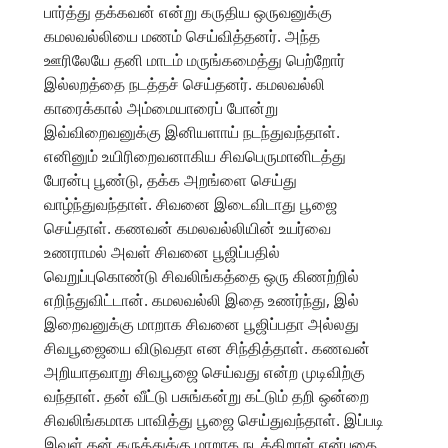
பார்த்து தக்கவன் என்று கருதிய ஒருவனுக்கு
கமலவல்லியை மணம் செய்வித்தனர். அந்த
ஊரிலேயே தனி மாடம் மருங்கமைத்து பெற்றோர்
இல்லறத்தை நடத்தச் செய்தனர். கமலவல்லி
காரைக்கால் அம்மையாரைப் போன்று
இவ்விறைவனுக்கு இனியளாய் நடந்துவந்தாள்.
எனினும் உயிரிறைவனாகிய சிவபெருமானிடத்து
பேரன்பு பூண்டு, தக்க அறங்ளை செய்து
வாழ்ந்துவந்தாள். சிவனை இடைவிடாது பூஜை
செய்தாள். கணவன் கமலவல்லியின் உயர்வை
உணராமல் அவள் சிவனை பூஜிப்பதில்
வெறுப்புகொண்டு சிவலிங்கத்தை ஒரு கிணற்றில்
எறிந்துவிட்டான். கமலவல்லி இதை உணர்ந்து, இல்
இறைவனுக்கு மாறாக சிவனை பூஜிப்பதா அல்லது
சிவபூஜையை விடுவதா என சிந்தித்தாள். கணவன்
அறியாதவாறு சிவபூஜை செய்வது என்ற முடிவிற்கு
வந்தாள். தன் வீட்டு பசுங்கன்று கட்டும் தறி ஒன்றை
சிவலிங்கமாக பாவித்து பூஜை செய்துவந்தாள். இப்படி
இவள் தன் கருத்துக்கு மாறாக நடக்கிறாள் என்பதை