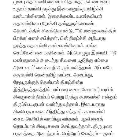
முன்பு சுதாவல்லி என்னம் வித்யாதரப் பெண் உமை
உருவம் தாங்கி நடித்து இறைவனுக்கு மகிழ்ச்சி
உண்டாக்கினாள். இதைக்கண்ட உமாதேவியார்
சுதாவல்லியை நோக்கி தன்னுருக்கொண்ட
அவளிடத்தில் சினங்கொண்டு, “”நீ மண்ணுலகத்தில்
பிறக்க’ எனச் சபித்தார். பின் நிகழ்ச்சி அறியாது
நடித்த சுதாவல்லி கண்கலங்கினாள். என்ன
செய்வேன் என பதறினாள். அப்பொழுது இறைவி, “”நீ
மண்ணுலகம் அடைந்து சிவனை பூஜித்து எம்மை
அடைவாய்’ எனக்கூறி அருள்பாலித்தாள். அப்படியே
சுதாவல்லி தென்தமிழ் நாட்டை அடைந்து,
தேவூருக்குத் தென்பால் திகழ்கின்ற
இத்திருத்தலத்தில் பரம்பரை சைவ வேளாளர் மரபில்
சிவஞானம் நிரம்பப் பெற்று பிறந்து கமலவல்லி என்னும்
திருப்பெயருடன் வளர்ந்துவந்தாள். இடையறாது
சிவபெருமானை சிந்தித்து வந்தாள். கமலவல்லி
சைவ நெறியில் வளர்ந்து வந்தாள். பழவினைத்
தொடர்பால் சிவபூசனை செய்துவந்தாள். திருமுண
பருவத்தை அடைந்தாள். பெற்றோர் கோத்ரம் – குலம்