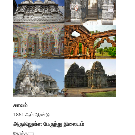
காலம்
1861 ஆம் ஆண்டு
அருகிலுள்ள பேருந்து நிலையம்
கோத்தாரா