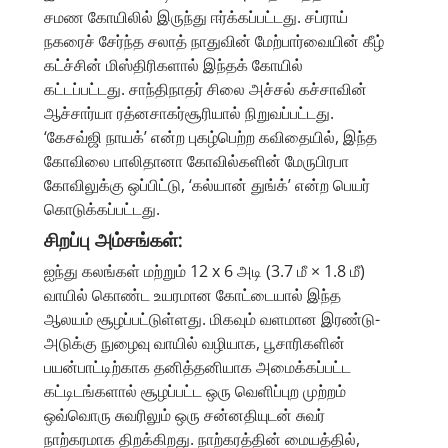
சமண கோயிலில் இருந்து ஈர்க்கப்பட்டது. சப்ராய்
நகரைச் சேர்ந்த சலாத் நாதுவின் மேற்பார்வையின் கீழ்
கட்ச்சின் மிஸ்திரிகளால் இந்தக் கோயில்
கட்டப்பட்டது. சாந்திநாதர் சிலை அச்சல் கச்சாவின்
ஆச்சார்யா ரத்னசாகர்சூரியால் நிறுவப்பட்டது.
‘கேசவ்ஜி நாயக்’ என்ற புகழ்பெற்ற கவிதையில், இந்த
கோவிலை பாலிதானா கோவில்களின் மேருபிரபா
கோவிலுக்கு ஒப்பிட்டு, ‘கல்யான் துங்க்’ என்ற பெயர்
கொடுக்கப்பட்டது.
சிறப்பு அம்சங்கள்:
ஐந்து கலங்கள் மற்றும் 12 x 6 அடி (3.7 மீ × 1.8 மீ)
வாயில் கொண்ட உயரமான கோட்டையால் இந்த
ஆலயம் சூழப்பட்டுள்ளது. மிகவும் வளமான இரண்டு-
அடுக்கு நுழைவு வாயில் வழியாக, பூசாரிகளின்
பயன்பாட்டிற்காக தனித்தனியாக அமைக்கப்பட்ட
கட்டிடங்களால் சூழப்பட்ட ஒரு வெளிப்புற முற்றம்
ஒவ்வொரு சுவரிலும் ஒரு சன்னதியுடன் சுவர்
நாற்கரமாக திறக்கிறது. நாற்கரத்தின் மையத்தில்,