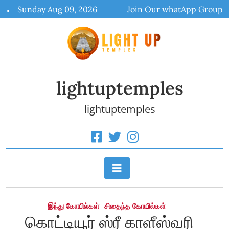
Skip
Sunday Aug 09, 2026
Join Our whatApp Group
to
content
lightuptemples
lightuptemples
இந்து கோயில்கள்
சிதைந்த கோயில்கள்
கொட்டியூர் ஸ்ரீ காளீஸ்வரி